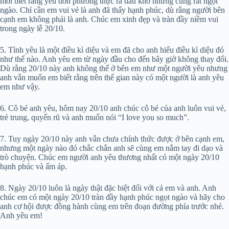
mới biết rằng yêu đơn phương thực ra đau khổ nhưng cũng rất ngọt
ngào. Chỉ cần em vui vẻ là anh đã thấy hạnh phúc, dù rằng người bên
cạnh em không phải là anh. Chúc em xinh đẹp và tràn đầy niềm vui
trong ngày lễ 20/10.
5. Tình yêu là một điều kì diệu và em đã cho anh hiểu điều kì diệu đó
như thế nào. Anh yêu em từ ngày đầu cho đến bây giờ không thay đổi.
Dù rằng 20/10 này anh không thể ở bên em như một người yêu nhưng
anh vẫn muốn em biết rằng trên thế gian này có một người là anh yêu
em như vậy.
6. Cô bé anh yêu, hôm nay 20/10 anh chúc cô bé của anh luôn vui vẻ,
trẻ trung, quyến rũ và anh muốn nói “I love you so much”.
7. Tuy ngày 20/10 này anh vẫn chưa chính thức được ở bên cạnh em,
nhưng một ngày nào đó chắc chắn anh sẽ cùng em nắm tay đi dạo và
trò chuyện. Chúc em người anh yêu thương nhất có một ngày 20/10
hạnh phúc và ấm áp.
8. Ngày 20/10 luôn là ngày thật đặc biệt đối với cả em và anh. Anh
chúc em có một ngày 20/10 tràn đầy hạnh phúc ngọt ngào và hãy cho
anh cơ hội được đồng hành cùng em trên đoạn đường phía trước nhé.
Anh yêu em!