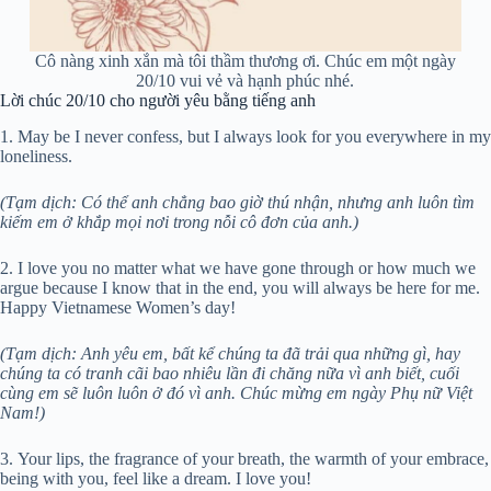
Cô nàng xinh xắn mà tôi thầm thương ơi. Chúc em một ngày
20/10 vui vẻ và hạnh phúc nhé.
Lời chúc 20/10 cho người yêu bằng tiếng anh
1. May be I never confess, but I always look for you everywhere in my
loneliness.
(Tạm dịch: Có thể anh chẳng bao giờ thú nhận, nhưng anh luôn tìm
kiếm em ở khắp mọi nơi trong nỗi cô đơn của anh.)
2. I love you no matter what we have gone through or how much we
argue because I know that in the end, you will always be here for me.
Happy Vietnamese Women’s day!
(Tạm dịch: Anh yêu em, bất kể chúng ta đã trải qua những gì, hay
chúng ta có tranh cãi bao nhiêu lần đi chăng nữa vì anh biết, cuối
cùng em sẽ luôn luôn ở đó vì anh. Chúc mừng em ngày Phụ nữ Việt
Nam!)
3. Your lips, the fragrance of your breath, the warmth of your embrace,
being with you, feel like a dream. I love you!