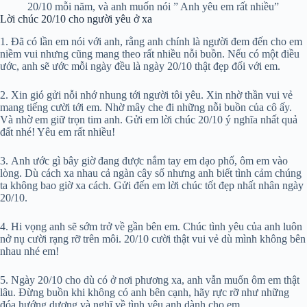
20/10 mỗi năm, và anh muốn nói ” Anh yêu em rất nhiều”
Lời chúc 20/10 cho người yêu ở xa
1. Đã có lần em nói với anh, rằng anh chính là người đem đến cho em
niềm vui nhưng cũng mang theo rất nhiều nỗi buồn. Nếu có một điều
ước, anh sẽ ước mỗi ngày đều là ngày 20/10 thật đẹp đối với em.
2. Xin gió gửi nỗi nhớ nhung tới người tôi yêu. Xin nhờ thần vui vẻ
mang tiếng cười tới em. Nhờ mây che đi những nỗi buồn của cô ấy.
Và nhờ em giữ trọn tim anh. Gửi em lời chúc 20/10 ý nghĩa nhất quả
đất nhé! Yêu em rất nhiều!
3. Anh ước gì bây giờ đang được nắm tay em dạo phố, ôm em vào
lòng. Dù cách xa nhau cả ngàn cây số nhưng anh biết tình cảm chúng
ta không bao giờ xa cách. Gửi đến em lời chúc tốt đẹp nhất nhân ngày
20/10.
4. Hi vọng anh sẽ sớm trở về gần bên em. Chúc tình yêu của anh luôn
nở nụ cười rạng rỡ trên môi. 20/10 cười thật vui vẻ dù mình không bên
nhau nhé em!
5. Ngày 20/10 cho dù có ở nơi phương xa, anh vẫn muốn ôm em thật
lâu. Đừng buồn khi không có anh bên cạnh, hãy rực rỡ như những
đóa hướng dương và nghĩ về tình yêu anh dành cho em.