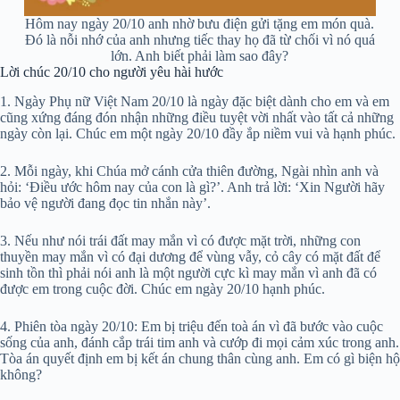
Hôm nay ngày 20/10 anh nhờ bưu điện gửi tặng em món quà.
Đó là nỗi nhớ của anh nhưng tiếc thay họ đã từ chối vì nó quá
lớn. Anh biết phải làm sao đây?
Lời chúc 20/10 cho người yêu hài hước
1. Ngày Phụ nữ Việt Nam 20/10 là ngày đặc biệt dành cho em và em
cũng xứng đáng đón nhận những điều tuyệt vời nhất vào tất cả những
ngày còn lại. Chúc em một ngày 20/10 đầy ắp niềm vui và hạnh phúc.
2. Mỗi ngày, khi Chúa mở cánh cửa thiên đường, Ngài nhìn anh và
hỏi: ‘Điều ước hôm nay của con là gì?’. Anh trả lời: ‘Xin Người hãy
bảo vệ người đang đọc tin nhắn này’.
3. Nếu như nói trái đất may mắn vì có được mặt trời, những con
thuyền may mắn vì có đại dương để vùng vẫy, cỏ cây có mặt đất để
sinh tồn thì phải nói anh là một người cực kì may mắn vì anh đã có
được em trong cuộc đời. Chúc em ngày 20/10 hạnh phúc.
4. Phiên tòa ngày 20/10: Em bị triệu đến toà án vì đã bước vào cuộc
sống của anh, đánh cắp trái tim anh và cướp đi mọi cảm xúc trong anh.
Tòa án quyết định em bị kết án chung thân cùng anh. Em có gì biện hộ
không?