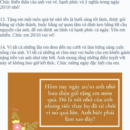
Chúc thiên thần của anh vui vẻ, hạnh phúc và ý nghĩa trong ngày
20/10 nhé!
13. Tặng em một món quà bé nhỏ tên là buổi sáng tốt lành, được gói
bằng sự chân thành, buộc bằng sự quan tâm và dính keo bằng lời cầu
nguyện của anh, để em được an bình và hạnh phúc cả ngày. Yêu em
nhiều. Chúc em 20/10 vui vẻ!
14. Vì tất cả những lần em đem đến nụ cười và làm bừng sáng cuộc
sống của anh. Vì tất cả những sẻ chia mọi vui buồn của em khiến gánh
nặng trên vai anh như nhẹ bớt. Anh mong rằng những điều tuyệt vời
này sẽ không bao giờ kết thúc. Chúc mừng ngày đặc biệt của em.