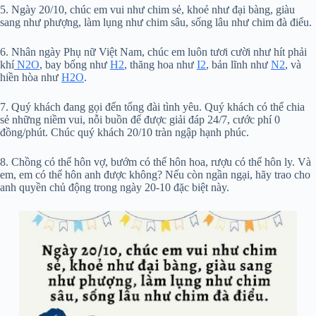
5. Ngày 20/10, chúc em vui như chim sẻ, khoẻ như đại bàng, giàu
sang như phượng, làm lụng như chim sâu, sống lâu như chim đà điểu.
6. Nhân ngày Phụ nữ Việt Nam, chúc em luôn tươi cười như hít phải
khí
N2O
, bay bổng như
H2
, thăng hoa như
I2
, bản lĩnh như
N2
, và
hiền hòa như
H2O
.
7. Quý khách đang gọi đến tổng đài tình yêu. Quý khách có thể chia
sẻ những niềm vui, nỗi buồn để được giải đáp 24/7, cước phí 0
đồng/phút. Chúc quý khách 20/10 tràn ngập hạnh phúc.
8. Chồng có thể hôn vợ, bướm có thể hôn hoa, rượu có thể hôn ly. Và
em, em có thể hôn anh được không? Nếu còn ngần ngại, hãy trao cho
anh quyền chủ động trong ngày 20-10 đặc biệt này.