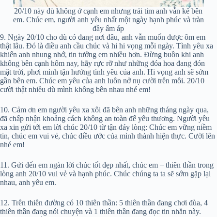
20/10 này dù không ở cạnh em nhưng trái tim anh vẫn kế bên
em. Chúc em, người anh yêu nhất một ngày hạnh phúc và tràn
đầy ấm áp
9. Ngày 20/10 cho dù có đang nơi đâu, anh vẫn muốn được ôm em
thật lâu. Đó là điều anh cầu chúc và hi hi vọng mỗi ngày. Tình yêu xa
khiến anh nhung nhớ, tin tưởng em nhiều hơn. Đừng buồn khi anh
không bên cạnh hôm nay, hãy rực rỡ như những đóa hoa đang đón
mặt trời, phơi mình tận hưởng tình yêu của anh. Hi vọng anh sẽ sớm
gần bên em. Chúc em yêu của anh luôn nở nụ cười trên môi. 20/10
cười thật nhiều dù mình không bên nhau nhé em!
10. Cảm ơn em người yêu xa xôi đã bên anh những tháng ngày qua,
đã chấp nhận khoảng cách không an toàn để yêu thương. Người yêu
xa xin gửi tới em lời chúc 20/10 từ tận đáy lòng: Chúc em vững niềm
tin, chúc em vui vẻ, chúc điều ước của mình thành hiện thực. Cười lên
nhé em!
11. Gửi đến em ngàn lời chúc tốt đẹp nhất, chúc em – thiên thần trong
lòng anh 20/10 vui vẻ và hạnh phúc. Chúc chúng ta ta sẽ sớm gặp lại
nhau, anh yêu em.
12. Trên thiên đường có 10 thiên thần: 5 thiên thần đang chơi đùa, 4
thiên thần đang nói chuyện và 1 thiên thần đang đọc tin nhắn này.