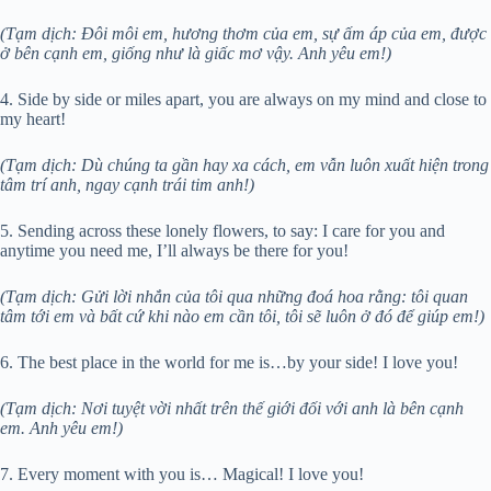
(Tạm dịch: Đôi môi em, hương thơm của em, sự ấm áp của em, được
ở bên cạnh em, giống như là giấc mơ vậy. Anh yêu em!)
4. Side by side or miles apart, you are always on my mind and close to
my heart!
(Tạm dịch: Dù chúng ta gần hay xa cách, em vẫn luôn xuất hiện trong
tâm trí anh, ngay cạnh trái tim anh!)
5. Sending across these lonely flowers, to say: I care for you and
anytime you need me, I’ll always be there for you!
(Tạm dịch: Gửi lời nhắn của tôi qua những đoá hoa rằng: tôi quan
tâm tới em và bất cứ khi nào em cần tôi, tôi sẽ luôn ở đó để giúp em!)
6. The best place in the world for me is…by your side! I love you!
(Tạm dịch: Nơi tuyệt vời nhất trên thế giới đối với anh là bên cạnh
em. Anh yêu em!)
7. Every moment with you is… Magical! I love you!