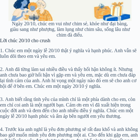
Ngày 20/10, chúc em vui như chim sẻ, khỏe như đại bàng,
giàu sang như phượng, làm lụng như chim sâu, sống lâu như
chim đà điểu.
Lời chúc 20/10 cho crush
1. Chúc em một ngày lễ 20/10 thật ý nghĩa và hạnh phúc. Anh vẫn sẽ
luôn dõi theo em và yêu em.
2. Anh đã từng làm sai nhiều điều và thấy hối hận không ít. Nhưng
anh chưa bao giờ hối hận vì gặp em và yêu em, mặc dù em chưa đáp
lại tình cảm của anh. Anh hi vọng một ngày nào đó em sẽ cho anh cơ
hội để ở bên em. Chúc em một ngày 20/10 ý nghĩa.
3. Anh biết rằng tình yêu của mình chỉ là một phía dành cho em, còn
em chỉ coi anh là một người bạn. Cám ơn em vì đã xuất hiện trong
cuộc đời anh và đem đến cho anh nhiều điều ý nghĩa. Chúc em một
ngày lễ 20/10 hạnh phúc và ấm áp bên người em yêu thương.
4. Trước kia anh nghĩ là yêu đơn phương sẽ rất đau khổ và anh không
bao giờ muốn mình yêu đơn phương một ai. Cho đến khi gặp em, anh