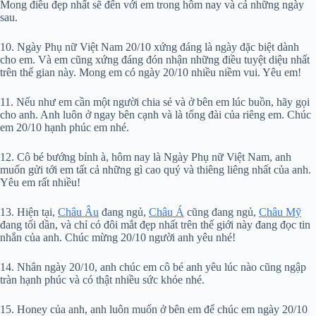
Mong điều đẹp nhất sẽ đến với em trong hôm nay và cả những ngày
sau.
10. Ngày Phụ nữ Việt Nam 20/10 xứng đáng là ngày đặc biệt dành
cho em. Và em cũng xứng đáng đón nhận những điều tuyệt diệu nhất
trên thế gian này. Mong em có ngày 20/10 nhiều niềm vui. Yêu em!
11. Nếu như em cần một người chia sẻ và ở bên em lúc buồn, hãy gọi
cho anh. Anh luôn ở ngay bên cạnh và là tổng đài của riêng em. Chúc
em 20/10 hạnh phúc em nhé.
12. Cô bé bướng bỉnh à, hôm nay là Ngày Phụ nữ Việt Nam, anh
muốn gửi tới em tất cả những gì cao quý và thiêng liêng nhất của anh.
Yêu em rất nhiều!
13. Hiện tại,
Châu Âu
đang ngủ,
Châu Á
cũng đang ngủ,
Châu Mỹ
đang tối dần, và chỉ có đôi mắt đẹp nhất trên thế giới này đang đọc tin
nhắn của anh. Chúc mừng 20/10 người anh yêu nhé!
14. Nhân ngày 20/10, anh chúc em cô bé anh yêu lúc nào cũng ngập
tràn hạnh phúc và có thật nhiều sức khỏe nhé.
15. Honey của anh, anh luôn muốn ở bên em để chúc em ngày 20/10