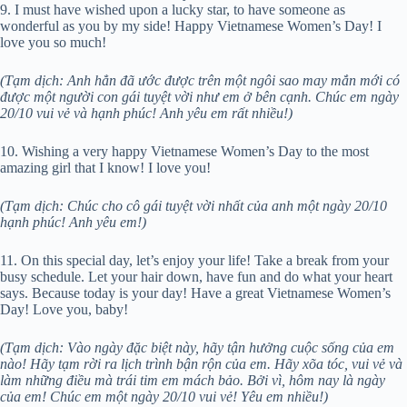
9. I must have wished upon a lucky star, to have someone as
wonderful as you by my side! Happy Vietnamese Women’s Day! I
love you so much!
(Tạm dịch: Anh hẳn đã ước được trên một ngôi sao may mắn mới có
được một người con gái tuyệt vời như em ở bên cạnh. Chúc em ngày
20/10 vui vẻ và hạnh phúc! Anh yêu em rất nhiều!)
10. Wishing a very happy Vietnamese Women’s Day to the most
amazing girl that I know! I love you!
(Tạm dịch: Chúc cho cô gái tuyệt vời nhất của anh một ngày 20/10
hạnh phúc! Anh yêu em!)
11. On this special day, let’s enjoy your life! Take a break from your
busy schedule. Let your hair down, have fun and do what your heart
says. Because today is your day! Have a great Vietnamese Women’s
Day! Love you, baby!
(Tạm dịch: Vào ngày đặc biệt này, hãy tận hưởng cuộc sống của em
nào! Hãy tạm rời ra lịch trình bận rộn của em. Hãy xõa tóc, vui vẻ và
làm những điều mà trái tim em mách bảo. Bởi vì, hôm nay là ngày
của em! Chúc em một ngày 20/10 vui vẻ! Yêu em nhiều!)