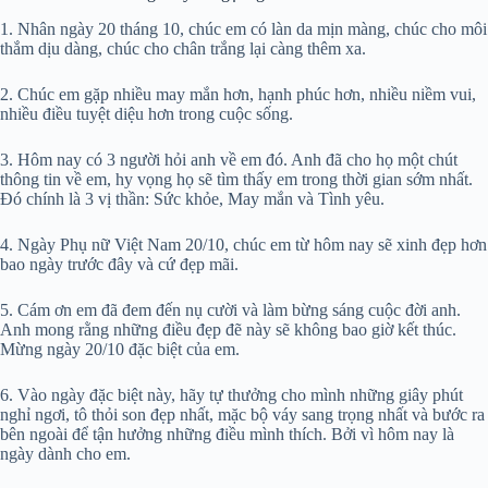
1. Nhân ngày 20 tháng 10, chúc em có làn da mịn màng, chúc cho môi
thắm dịu dàng, chúc cho chân trắng lại càng thêm xa.
2. Chúc em gặp nhiều may mắn hơn, hạnh phúc hơn, nhiều niềm vui,
nhiều điều tuyệt diệu hơn trong cuộc sống.
3. Hôm nay có 3 người hỏi anh về em đó. Anh đã cho họ một chút
thông tin về em, hy vọng họ sẽ tìm thấy em trong thời gian sớm nhất.
Đó chính là 3 vị thần: Sức khỏe, May mắn và Tình yêu.
4. Ngày Phụ nữ Việt Nam 20/10, chúc em từ hôm nay sẽ xinh đẹp hơn
bao ngày trước đây và cứ đẹp mãi.
5. Cám ơn em đã đem đến nụ cười và làm bừng sáng cuộc đời anh.
Anh mong rằng những điều đẹp đẽ này sẽ không bao giờ kết thúc.
Mừng ngày 20/10 đặc biệt của em.
6. Vào ngày đặc biệt này, hãy tự thưởng cho mình những giây phút
nghỉ ngơi, tô thỏi son đẹp nhất, mặc bộ váy sang trọng nhất và bước ra
bên ngoài để tận hưởng những điều mình thích. Bởi vì hôm nay là
ngày dành cho em.