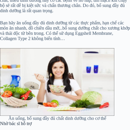
chất, thiếu dinh dưỡng hay có các bệnh về hô hấp, tim mạch khi chạy
bộ sẽ rất dễ bị kiệt sức và chấn thương chân. Do đó, bổ sung đầy đủ
dinh dưỡng là rất quan trọng.
Bạn hãy ăn uống đầy đủ dinh dưỡng từ các thực phẩm, hạn chế các
món ăn nhanh, đồ chiên dầu mỡ,..bổ sung dưỡng chất cho xương khớp
và thải độc từ bên trong. Có thể sử dụng Eggshell Membrane,
Collagen Type 2 không biến tính…
Ăn uống, bổ sung đầy đủ chất dinh dưỡng cho cơ thể
Nhờ bác sĩ hỗ trợ