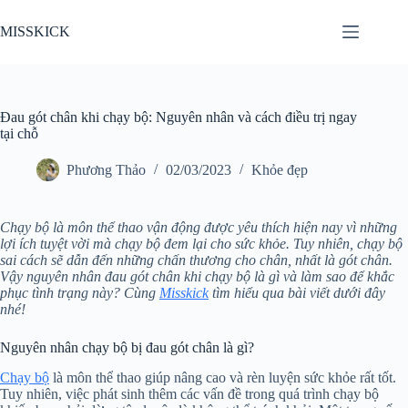
Chuyển
đến
MISSKICK
phần
nội
dung
Đau gót chân khi chạy bộ: Nguyên nhân và cách điều trị ngay
tại chỗ
Phương Thảo
02/03/2023
Khỏe đẹp
Chạy bộ là môn thể thao vận động được yêu thích hiện nay vì những
lợi ích tuyệt vời mà chạy bộ đem lại cho sức khỏe. Tuy nhiên, chạy bộ
sai cách sẽ dẫn đến những chấn thương cho chân, nhất là gót chân.
Vậy nguyên nhân đau gót chân khi chạy bộ là gì và làm sao để khắc
phục tình trạng này? Cùng
Misskick
tìm hiểu qua bài viết dưới đây
nhé!
Nguyên nhân chạy bộ bị đau gót chân là gì?
Chạy bộ
là môn thể thao giúp nâng cao và rèn luyện sức khỏe rất tốt.
Tuy nhiên, việc phát sinh thêm các vấn đề trong quá trình chạy bộ