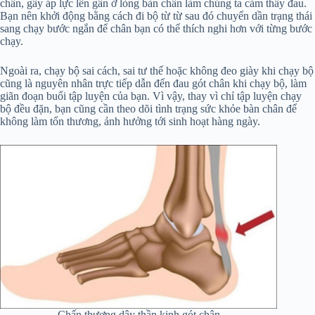
chân, gây áp lực lên gân ở lòng bàn chân làm chúng ta cảm thấy đau.
Bạn nên khởi động bằng cách đi bộ từ từ sau đó chuyển dần trạng thái
sang chạy bước ngắn để chân bạn có thể thích nghi hơn với từng bước
chạy.
Ngoài ra, chạy bộ sai cách, sai tư thế hoặc không đeo giày khi chạy bộ
cũng là nguyên nhân trực tiếp dẫn đến đau gót chân khi chạy bộ, làm
giãn đoạn buổi tập luyện của bạn. Vì vậy, thay vì chỉ tập luyện chạy
bộ đều đặn, bạn cũng cần theo dõi tình trạng sức khỏe bàn chân để
không làm tổn thương, ảnh hưởng tới sinh hoạt hàng ngày.
Chấn thương dây thần kinh gót chân