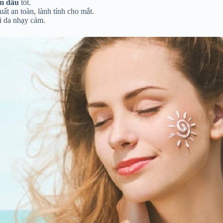
m dầu
tốt.
uất an toàn, lành tính cho mắt.
i da nhạy cảm.