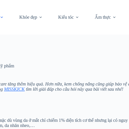
Khỏe đẹp
Kiểu tóc
Ẩm thực
Mỹ phẩm
ncare tăng thêm hiệu quả. Hơn nữa, kem chống nắng cũng giúp bảo vệ d
ng
MISSKICK
tìm lời giải đáp cho câu hỏi này qua bài viết sau nhé!
?
mặc dù vùng da ở mắt chỉ chiếm 1% diện tích cơ thể nhưng lại có ng
sạm, da nhăn nheo,…