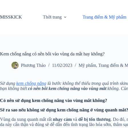
Chuyển
đến
phần
MISSKICK
Thời trang
Trang điểm & Mỹ phẩm
nội
dung
Kem chống nắng có nên bôi vào vùng da mắt hay không?
Phương Thảo
11/02/2023
Mỹ phẩm
,
Trang điểm & 
Sử dụng
kem chống nắng
là bước không thể thiếu trong quá trình ski
bạn không biết
có nên bôi kem chống nắng vào vùng mắt
không. Cù
Có nên sử dụng kem chống nắng vào vùng mắt không?
Sẽ ra sao nếu không sử dụng kem chống nắng ở vùng quanh mắt
Vùng da xung quanh mắt rất
nhạy cảm
và
dễ bị tổn thương
. Do đó, 
da này cẩn thận và đúng sẽ dễ dẫn đến tình trạng lão hóa sớm, thâm 