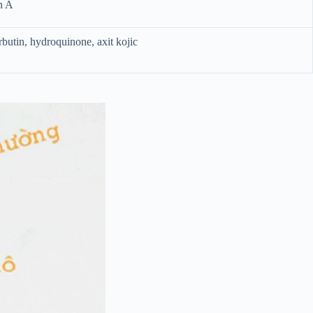
in A
rbutin, hydroquinone, axit kojic