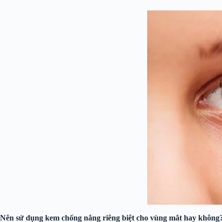
Nên sử dụng kem chống nắng riêng biệt cho vùng mắt hay không