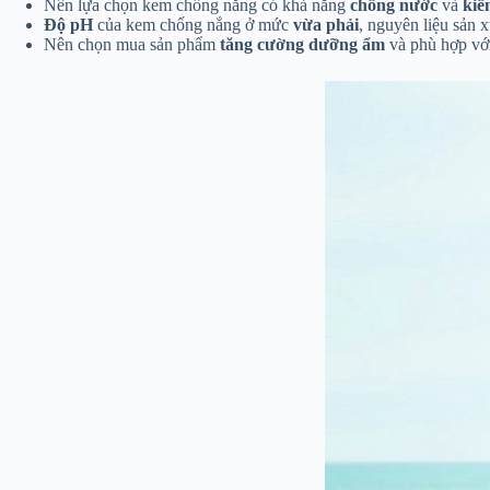
Nên lựa chọn kem chống nắng có khả năng
chống nước
và
kiề
Độ pH
của kem chống nắng ở mức
vừa phải
, nguyên liệu sản x
Nên chọn mua sản phẩm
tăng cường dưỡng ẩm
và phù hợp vớ