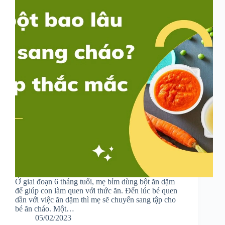
Ở giai đoạn 6 tháng tuổi, mẹ bỉm dùng bột ăn dặm
để giúp con làm quen với thức ăn. Đến lúc bé quen
dần với việc ăn dặm thì mẹ sẽ chuyển sang tập cho
bé ăn cháo. Một…
05/02/2023