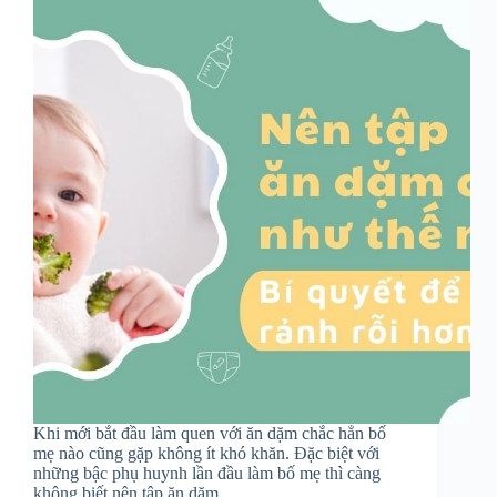
Khi mới bắt đầu làm quen với ăn dặm chắc hẳn bố
mẹ nào cũng gặp không ít khó khăn. Đặc biệt với
những bậc phụ huynh lần đầu làm bố mẹ thì càng
không biết nên tập ăn dặm…