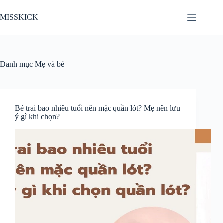
Chuyển
đến
MISSKICK
phần
nội
dung
Danh mục
Mẹ và bé
Bé trai bao nhiêu tuổi nên mặc quần lót? Mẹ nên lưu
ý gì khi chọn?