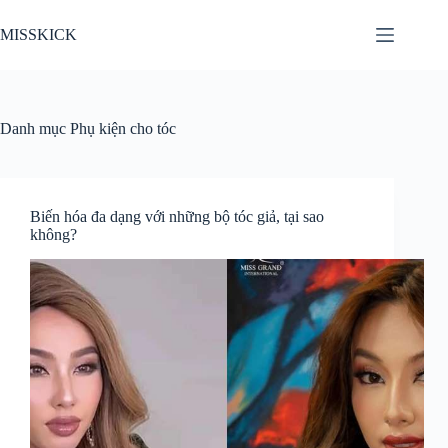
Chuyển
đến
MISSKICK
phần
nội
dung
Danh mục
Phụ kiện cho tóc
Biến hóa đa dạng với những bộ tóc giả, tại sao
không?