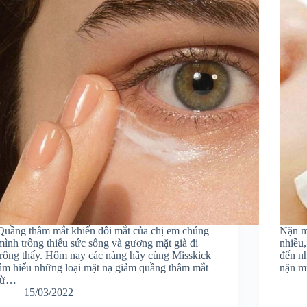
Quầng thâm mắt khiến đôi mắt của chị em chúng
Nặn m
mình trông thiếu sức sống và gương mặt già đi
nhiều,
trông thấy. Hôm nay các nàng hãy cùng Misskick
đến n
tìm hiểu những loại mặt nạ giảm quầng thâm mắt
nặn m
từ…
15/03/2022