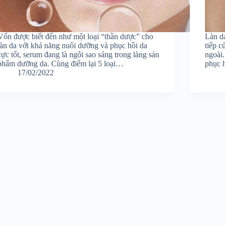
Vốn được biết đến như một loại “thần dược” cho
Làn d
làn da với khả năng nuôi dưỡng và phục hồi da
tiếp c
cực tốt, serum đang là ngôi sao sáng trong làng sản
ngoài
phẩm dưỡng da. Cùng điểm lại 5 loại…
phục h
17/02/2022