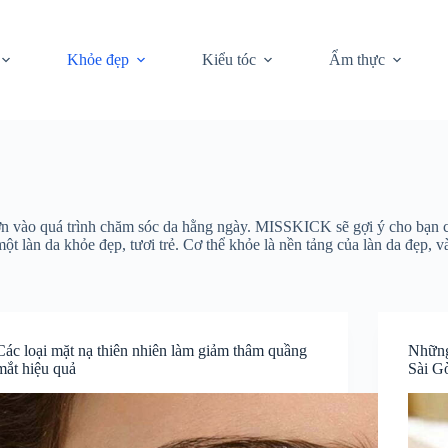
Khỏe đẹp
Kiểu tóc
Ẩm thực
 lớn vào quá trình chăm sóc da hằng ngày. MISSKICK sẽ gợi ý cho bạn
ột làn da khỏe đẹp, tươi trẻ. Cơ thể khỏe là nền tảng của làn da đẹp, 
Các loại mặt nạ thiên nhiên làm giảm thâm quầng
Những 
mắt hiệu quả
Sài G