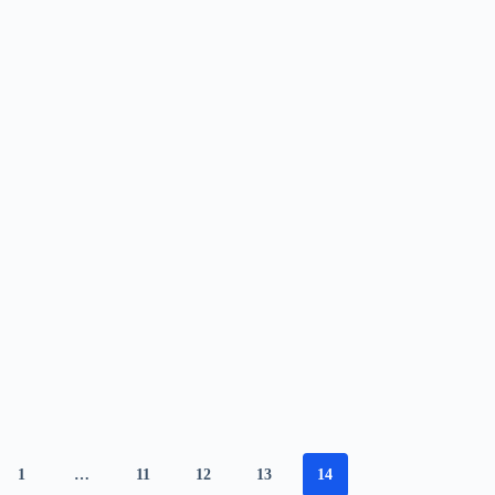
1
…
11
12
13
14