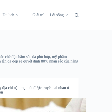
Du lịch
Giải trí
Lối sống
 các chế độ chăm sóc da phù hợp, mỹ phẩm
và làn da đẹp sẽ quyết định 80% nhan sắc của nàng
địa chỉ nặn mụn tốt được truyền tai nhau ở
òn