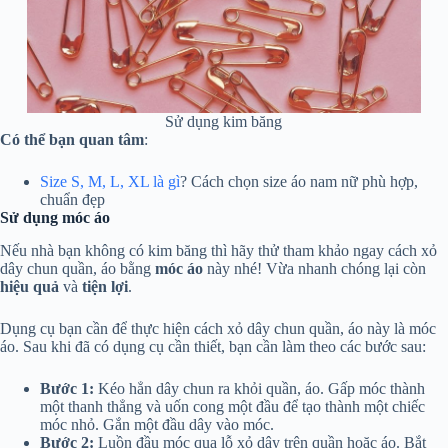
Sử dụng kim băng
Có thể bạn quan tâm
:
Size S, M, L, XL là gì
? Cách chọn size áo nam nữ phù hợp,
chuẩn đẹp
Sử dụng móc áo
Nếu nhà bạn không có kim băng thì hãy thử tham khảo ngay cách xỏ
dây chun quần, áo bằng
móc áo
này nhé! Vừa nhanh chóng lại còn
hiệu quả
và
tiện lợi
.
Dụng cụ bạn cần để thực hiện cách xỏ dây chun quần, áo này là móc
áo. Sau khi đã có dụng cụ cần thiết, bạn cần làm theo các bước sau:
Bước 1:
Kéo hẳn dây chun ra khỏi quần, áo. Gấp móc thành
một thanh thẳng và uốn cong một đầu để tạo thành một chiếc
móc nhỏ. Gắn một đầu dây vào móc.
Bước 2:
Luồn đầu móc qua lỗ xỏ dây trên quần hoặc áo. Bắt