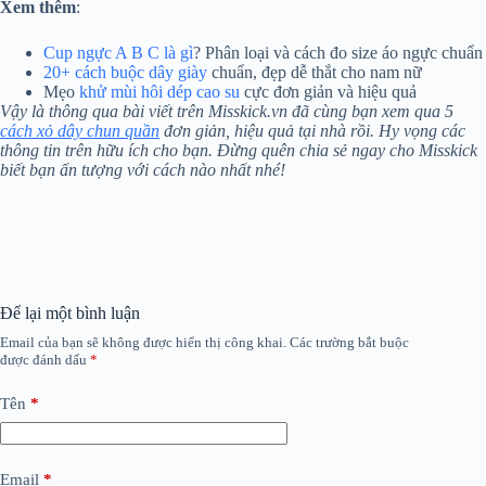
Xem thêm
:
Cup ngực A B C là gì
? Phân loại và cách đo size áo ngực chuẩn
20+ cách buộc dây giày
chuẩn, đẹp dễ thắt cho nam nữ
Mẹo
khử mùi hôi dép cao su
cực đơn giản và hiệu quả
Vậy là thông qua bài viết trên Misskick.vn đã cùng bạn xem qua 5
cách xỏ dây chun quần
đơn giản, hiệu quả tại nhà rồi. Hy vọng các
thông tin trên hữu ích cho bạn. Đừng quên chia sẻ ngay cho Misskick
biết bạn ấn tượng với cách nào nhất nhé!
Để lại một bình luận
Email của bạn sẽ không được hiển thị công khai.
Các trường bắt buộc
được đánh dấu
*
Tên
*
Email
*