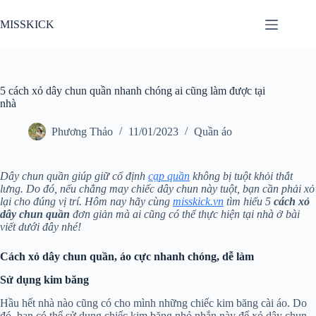
Chuyển
đến
MISSKICK
phần
nội
dung
5 cách xỏ dây chun quần nhanh chóng ai cũng làm được tại
nhà
Phương Thảo
11/01/2023
Quần áo
Dây chun quần giúp giữ cố định
cạp quần
không bị tuột khỏi thắt
lưng. Do đó, nếu chẳng may chiếc dây chun này tuột, bạn cần phải xỏ
lại cho đúng vị trí. Hôm nay hãy cùng
misskick.vn
tìm hiểu 5
cách xỏ
dây chun quần
đơn giản mà ai cũng có thể thực hiện tại nhà ở bài
viết dưới đây nhé!
Cách xỏ dây chun quần, áo cực nhanh chóng, dễ làm
Sử dụng kim băng
Hầu hết nhà nào cũng có cho mình những chiếc kim băng cài áo. Do
đó, bạn có thể sử dụng chiếc kim băng nhỏ nhắn này để xỏ dây chun