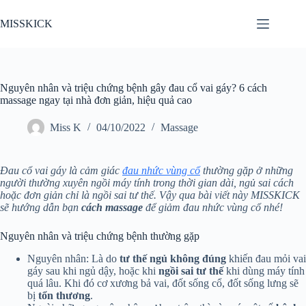
Chuyển
đến
MISSKICK
phần
nội
dung
Nguyên nhân và triệu chứng bệnh gây đau cổ vai gáy? 6 cách
massage ngay tại nhà đơn giản, hiệu quả cao
Miss K
04/10/2022
Massage
Đau cổ vai gáy là cảm giác
đau nhức vùng cổ
thường gặp ở những
người thường xuyên ngồi máy tính trong thời gian dài, ngủ sai cách
hoặc đơn giản chỉ là ngồi sai tư thế. Vậy qua bài viết này MISSKICK
sẽ hướng dẫn bạn
cách massage
để giảm đau nhức vùng cổ nhé!
Nguyên nhân và triệu chứng bệnh thường gặp
Nguyên nhân: Là do
tư thế ngủ không đúng
khiến đau mỏi vai
gáy sau khi ngủ dậy, hoặc khi
ngồi sai tư thế
khi dùng máy tính
quá lâu. Khi đó cơ xương bả vai, đốt sống cổ, đốt sống lưng sẽ
bị
tổn thương
.