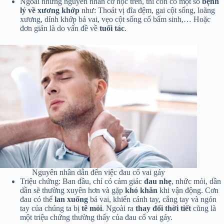
Ngoài những nguyên nhân cơ học trên, thì còn có một số
bệnh
lý về xương khớp
như: Thoát vị đĩa đệm, gai cột sống, loãng
xương, dính khớp bả vai, vẹo cột sống cổ bẩm sinh,… Hoặc
đơn giản là do vấn đề về
tuổi tác
.
Nguyên nhân dẫn đến việc đau cổ vai gáy
Triệu chứng: Ban đầu, chỉ có cảm giác
đau nhẹ
, nhức mỏi, dần
dần sẽ thường xuyên hơn và gặp
khó khăn
khi vận động. Cơn
đau có thể
lan xuống
bả vai, khiến cánh tay, cẳng tay và ngón
tay của chúng ta bị
tê mỏi
. Ngoài ra
thay đổi thời tiết
cũng là
một triệu chứng thường thấy của đau cổ vai gáy.