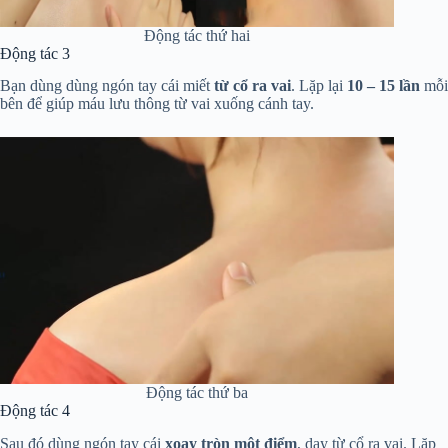
Động tác thứ hai
Động tác 3
Bạn dùng dùng ngón tay cái miết
từ cổ ra vai
. Lặp lại
10 – 15 lần
mỗi
bên để giúp máu lưu thông từ vai xuống cánh tay.
Động tác thứ ba
Động tác 4
Sau đó dùng ngón tay cái
xoay tròn một điểm
, day từ cổ ra vai. Lặp