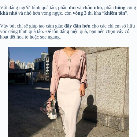
Với dáng người hình quả táo, phần
đùi
và
chân nhỏ
, phần
hông
cũng
khá nhỏ
và nhỏ hơn vòng ngực, còn
vòng 3
thì khá “
khiêm
tốn
”.
Váy bút chì sẽ giúp tạo cảm giác
đầy đặn hơn
cho các chị em sở hữu
vóc dáng hình quả táo. Để tôn dáng hiệu quả, bạn nên chọn váy có
hoạt tiết hoa to hoặc sọc ngang.