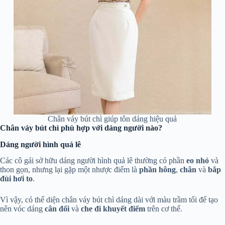
Chân váy bút chì giúp tôn dáng hiệu quả
Chân váy bút chì phù hợp với dáng người nào?
Dáng người hình quả lê
Các cô gái sở hữu dáng người hình quả lê thường có phần
eo nhỏ
và
thon gọn, nhưng lại gặp một nhược điểm là
phần hông
,
chân
và
bắp
đùi hơi to
.
Vì vậy, có thể diện chân váy bút chì
dáng dài với màu
trầm tối để tạo
nên vóc dáng
cân đối
và
che đi khuyết điểm
trên cơ thể.