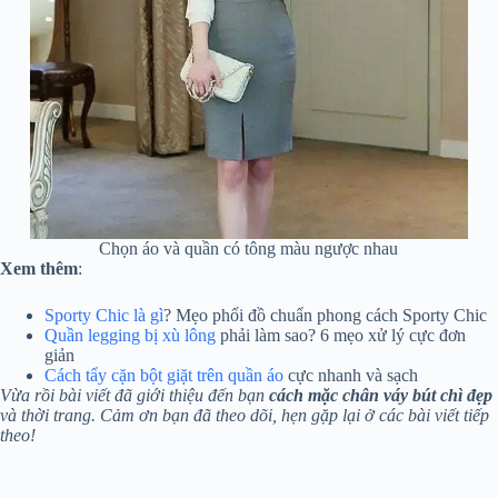
Chọn áo và quần có tông màu ngược nhau
Xem thêm
:
Sporty Chic là gì
? Mẹo phối đồ chuẩn phong cách Sporty Chic
Quần legging bị xù lông
phải làm sao? 6 mẹo xử lý cực đơn
giản
Cách tẩy cặn bột giặt trên quần áo
cực nhanh và sạch
Vừa rồi bài viết đã giới thiệu đến bạn
cách mặc chân váy bút chì đẹp
và thời trang. Cảm ơn bạn đã theo dõi, hẹn gặp lại ở các bài viết tiếp
theo!