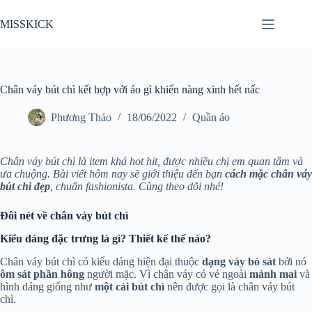
Chuyển
đến
MISSKICK
phần
nội
dung
Chân váy bút chì kết hợp với áo gì khiến nàng xinh hết nấc
Phương Thảo
18/06/2022
Quần áo
Chân váy bút chì là item khá hot hit, được nhiều chị em quan tâm và
ưa chuộng. Bài viết hôm nay sẽ giới thiệu đến bạn
cách mặc chân váy
bút chì đẹp
, chuẩn fashionista. Cùng theo dõi nhé!
Đôi nét về chân váy bút chì
Kiểu dáng đặc trưng là gì? Thiết kế thế nào?
Chân váy bút chì có kiểu dáng hiện đại thuộc
dạng váy bó sát
bởi nó
ôm sát phần hông
người mặc. Vì chân váy có vẻ ngoài
mảnh mai
và
hình dáng giống như
một cái bút chì
nên được gọi là chân váy bút
chì.