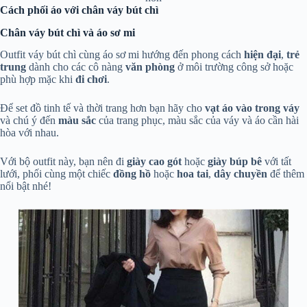
Cách phối áo với chân váy bút chì
Chân váy bút chì và áo sơ mi
Outfit váy bút chì cùng áo sơ mi hướng đến phong cách
hiện đại
,
trẻ
trung
dành cho các cô nàng
văn phòng
ở môi trường công sở hoặc
phù hợp mặc khi
đi chơi
.
Để set đồ tinh tế và thời trang hơn bạn hãy cho
vạt áo vào trong váy
và chú ý đến
màu sắc
của trang phục, màu sắc của váy và áo cần hài
hòa với nhau.
Với bộ outfit này, bạn nên đi
giày cao gót
hoặc
giày búp bê
với tất
lưới, phối cùng một chiếc
đồng hồ
hoặc
hoa tai
,
dây chuyền
để thêm
nổi bật nhé!