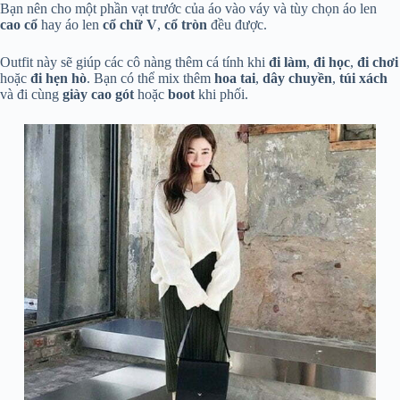
Bạn nên cho một phần vạt trước của áo vào váy và tùy chọn áo len
cao cổ
hay áo len
cổ chữ V
,
cổ tròn
đều được.
Outfit này sẽ giúp các cô nàng thêm cá tính khi
đi làm
,
đi học
,
đi chơi
hoặc
đi hẹn hò
. Bạn có thể mix thêm
hoa tai
,
dây chuyền
,
túi xách
và đi cùng
giày cao gót
hoặc
boot
khi phối.