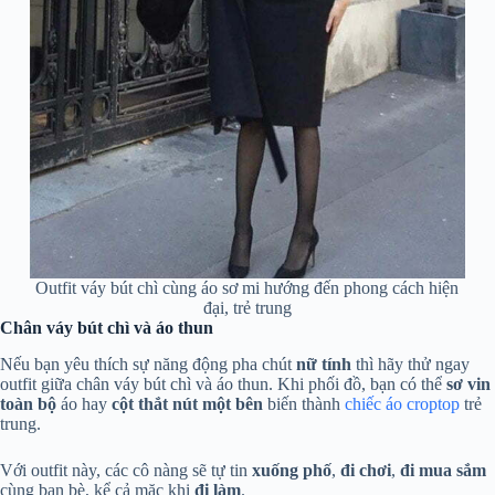
Outfit váy bút chì cùng áo sơ mi hướng đến phong cách hiện
đại, trẻ trung
Chân váy bút chì và áo thun
Nếu bạn yêu thích sự năng động pha chút
nữ tính
thì hãy thử ngay
outfit giữa chân váy bút chì và áo thun. Khi phối đồ, bạn có thể
sơ vin
toàn bộ
áo hay
cột thắt nút một bên
biến thành
chiếc áo croptop
trẻ
trung.
Với outfit này, các cô nàng sẽ tự tin
xuống phố
,
đi chơi
,
đi mua sắm
cùng bạn bè, kể cả mặc khi
đi làm
.