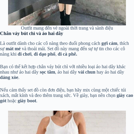
Outfit mang đến vẻ ngoài thời trang và sành điệu
Chân váy bút chì và áo hai dây
Là outfit dành cho các cô nàng theo đuổi phong cách
gợi cảm
, thích
sự
mát mẻ
và thoải mái. Set đồ này mang đến sự tự tin cho các cô
nàng khi
đi chơi
,
đi dạo phố
,
đi cà phê.
Bạn có thể kết hợp chân váy bút chì với nhiều loại áo hai dây khác
nhau như áo hai dây
sọc tăm
, áo hai dây
vải chun
hay áo hai dây
dáng xòe
.
Nếu cảm thấy set đồ còn đơn điệu, bạn hãy mix cùng một chiếc túi
xách, mắt kính và đeo thêm trang sức. Về giày, bạn nên chọn
giày cao
gót
hoặc
giày boot
.