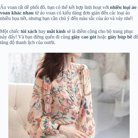
Áo voan rất dễ phối đồ, bạn có thể kết hợp linh hoạt với
nhiều loại áo
voan khác nhau
từ áo voan có kiểu dáng đơn giản đến các loại áo
nhiều họa tiết, nhưng bạn cần chú ý đến màu sắc của áo và váy nhé!
Một chiếc
túi xách
hay
mắt kính
sẽ là điểm cộng cho bộ trang phục
này đấy! Và bạn đừng quên đi cùng
giày cao gót
hoặc
giày búp bê
để
tăng độ thanh lịch của outfit.