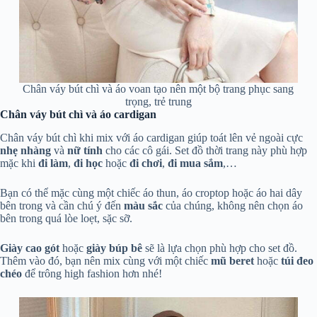
Chân váy bút chì và áo voan tạo nên một bộ trang phục sang
trọng, trẻ trung
Chân váy bút chì và áo cardigan
Chân váy bút chì khi mix với áo cardigan giúp toát lên vẻ ngoài cực
nhẹ nhàng
và
nữ tính
cho các cô gái. Set đồ thời trang này phù hợp
mặc khi
đi làm
,
đi học
hoặc
đi chơi
,
đi mua sắm
,…
Bạn có thể mặc cùng một chiếc áo thun, áo croptop hoặc áo hai dây
bên trong và cần chú ý đến
màu sắc
của chúng, không nên chọn áo
bên trong quá lòe loẹt, sặc sỡ.
Giày cao gót
hoặc
giày búp bê
sẽ là lựa chọn phù hợp cho set đồ.
Thêm vào đó, bạn nên mix cùng với một chiếc
mũ beret
hoặc
túi đeo
chéo
để trông high fashion hơn nhé!