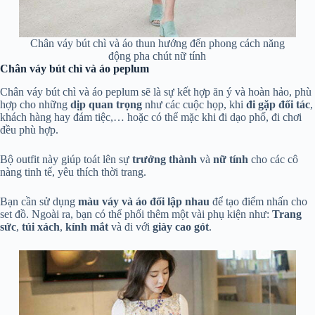
Chân váy bút chì và áo thun hướng đến phong cách năng
động pha chút nữ tính
Chân váy bút chì và áo peplum
Chân váy bút chì và áo peplum sẽ là sự kết hợp ăn ý và hoàn hảo, phù
hợp cho những
dịp quan trọng
như các cuộc họp, khi
đi gặp đối tác
,
khách hàng hay đám tiệc,… hoặc có thể mặc khi đi dạo phố, đi chơi
đều phù hợp.
Bộ outfit này giúp toát lên sự
trưởng thành
và
nữ tính
cho các cô
nàng tinh tế, yêu thích thời trang.
Bạn cần sử dụng
màu váy và áo đối lập nhau
để tạo điểm nhấn cho
set đồ. Ngoài ra, bạn có thể phối thêm một vài phụ kiện như:
Trang
sức
,
túi xách
,
kính mắt
và đi với
giày cao gót
.