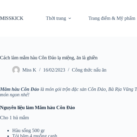
Chuyển
đến
phần
MISSKICK
Thời trang
Trang điểm & Mỹ phẩm
nội
dung
Cách làm mắm hàu Côn Đảo lạ miệng, ăn là ghiền
Miss K
16/02/2023
Công thức nấu ăn
Mắm hàu Côn Đảo
là món gỏi trộn đặc sản Côn Đảo, Bà Rịa Vũng Tà
món ngon nhé!
Nguyên liệu làm Mắm hàu Côn Đảo
Cho 1 hủ mắm
Hàu sống 500 gr
Tỏi băm 4 muỗng canh