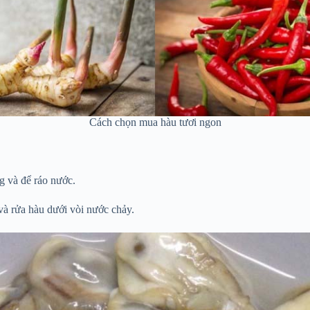
Cách chọn mua hàu tươi ngon
g và để ráo nước.
và rửa hàu dưới vòi nước chảy.