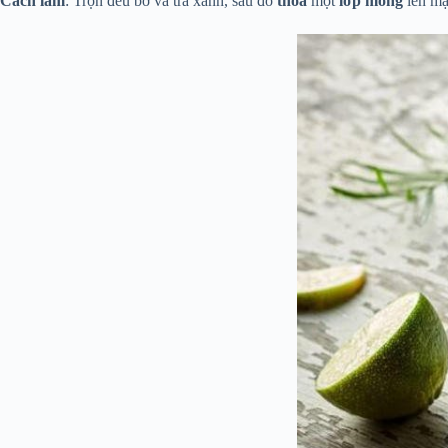
Cách làm
: Trộn đều bơ và trà xanh, sau đó
thoa
một
lớp mỏng
lên mặ