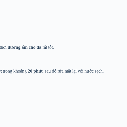
thời
dưỡng ẩm cho da
rất tốt.
t
trong khoảng
20 phút
, sau đó rửa mặt lại với nước sạch.