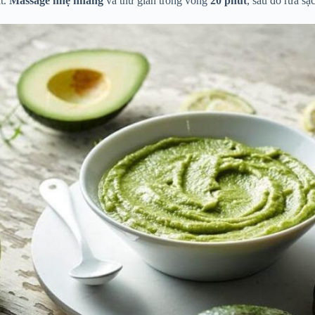
t.
Massage nhẹ nhàng
và thư giãn trong vòng
20 phút
, sau đó rửa sạ