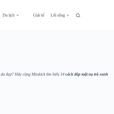
Du lịch
Giải trí
Lối sống
àn da đẹp? Hãy cùng Misskick tìm hiểu 14
cách đắp mặt nạ trà xanh