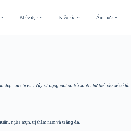
Khỏe đẹp
Kiểu tóc
Ẩm thực
p
làm đẹp của chị em. Vậy sử dụng mặt nạ trà xanh như thế nào để có l
huẩn
, ngừa mụn, trị thâm nám và
trắng da
.