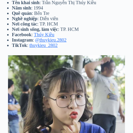
Tên khai sinh
: Trần Nguyễn Thị Thúy Kiều
Năm sinh
: 1994
Quê quán
: Bến Tre
Nghề nghiệp
: Diễn viên
Nơi công tác
: TP. HCM
Nơi sinh sống, làm việc
: TP. HCM
Facebook
:
Thúy Kiều
Instagram
:
@thuykieu.2802
TikTok
:
thuykieu_2802