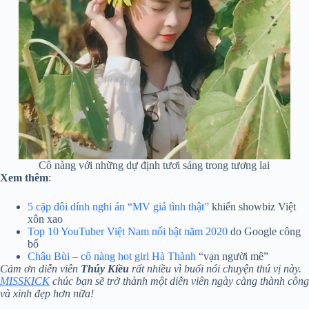
Cô nàng với những dự định tươi sáng trong tương lai
Xem thêm
:
5 cặp đôi dính nghi án “MV giả tình thật”
khiến showbiz Việt
xôn xao
Top 10 YouTuber Việt Nam nổi bật năm 2020
do Google công
bố
Châu Bùi – cô nàng hot girl Hà Thành
“vạn người mê”
Cảm ơn diễn viên
Thúy Kiều
rất nhiều vì buổi nói chuyện thú vị này.
MISSKICK
chúc bạn sẽ trở thành một diễn viên ngày càng thành công
và xinh đẹp hơn nữa!