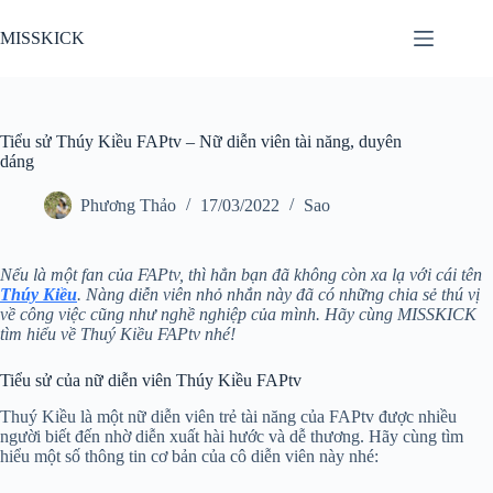
Chuyển
đến
MISSKICK
phần
nội
dung
Tiểu sử Thúy Kiều FAPtv – Nữ diễn viên tài năng, duyên
dáng
Phương Thảo
17/03/2022
Sao
Nếu là một fan của FAPtv, thì hẳn bạn đã không còn xa lạ với cái tên
Thúy Kiều
. Nàng diễn viên nhỏ nhắn này đã có những chia sẻ thú vị
về công việc cũng như nghề nghiệp của mình. Hãy cùng MISSKICK
tìm hiểu về Thuý Kiều FAPtv nhé!
Tiểu sử của nữ diễn viên Thúy Kiều FAPtv
Thuý Kiều là một nữ diễn viên trẻ tài năng của FAPtv được nhiều
người biết đến nhờ diễn xuất hài hước và dễ thương. Hãy cùng tìm
hiểu một số thông tin cơ bản của cô diễn viên này nhé: