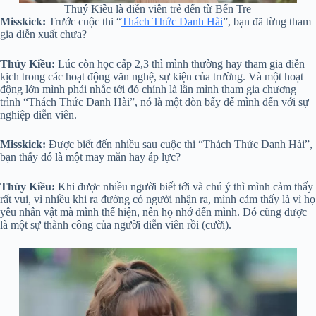
Thuý Kiều là diễn viên trẻ đến từ Bến Tre
Misskick:
Trước cuộc thi “
Thách Thức Danh Hài
”, bạn đã từng tham
gia diễn xuất chưa?
Thúy Kiều:
Lúc còn học cấp 2,3 thì mình thường hay tham gia diễn
kịch trong các hoạt động văn nghệ, sự kiện của trường. Và một hoạt
động lớn mình phải nhắc tới đó chính là lần mình tham gia chương
trình “Thách Thức Danh Hài”, nó là một đòn bẩy để mình đến với sự
nghiệp diễn viên.
Misskick:
Được biết đến nhiều sau cuộc thi “Thách Thức Danh Hài”,
bạn thấy đó là một may mắn hay áp lực?
Thúy Kiều:
Khi được nhiều người biết tới và chú ý thì mình cảm thấy
rất vui, vì nhiều khi ra đường có người nhận ra, mình cảm thấy là vì họ
yêu nhân vật mà mình thể hiện, nên họ nhớ đến mình. Đó cũng được
là một sự thành công của người diễn viên rồi (cười).