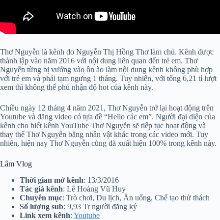
Thơ Nguyễn là kênh do Nguyễn Thị Hồng Thơ làm chủ. Kênh được
thành lập vào năm 2016 với nội dung liên quan đến trẻ em. Thơ
Nguyễn từng bị vướng vào ồn ào làm nội dung kênh không phù hợp
với trẻ em và phải tạm ngưng 1 tháng. Tuy nhiên, với tổng 6,21 tỉ lượt
xem thì không thể phủ nhận độ hot của kênh này.
Chiều ngày 12 tháng 4 năm 2021, Thơ Nguyễn trở lại hoạt động trên
Youtube và đăng video có tựa đề “Hello các em”. Người đại diện của
kênh cho biết kênh YouTube Thơ Nguyễn sẽ tiếp tục hoạt động và
thay thế Thơ Nguyễn bằng nhân vật khác trong các video mới. Tuy
nhiên, hiện nay Thơ Nguyễn cũng đã xuất hiện 100% trong kênh này.
Lâm Vlog
Thời gian mở kênh
: 13/3/2016
Tác giả kênh
: Lê Hoàng Vũ Huy
Chuyên mục
: Trò chơi, Du lịch, Ăn uống, Chế tạo thử thách
Số lượng sub
: 9,93 Tr người đăng ký
Link xem kênh
:
Youtube