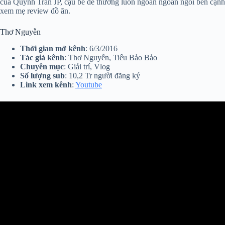
của Quỳnh Trần JP, cậu bé dễ thương luôn ngoan ngoãn ngồi bên cạnh
xem mẹ review đồ ăn.
Thơ Nguyễn
Thời gian mở kênh
: 6/3/2016
Tác giả kênh
: Thơ Nguyễn, Tiểu Bảo Bảo
Chuyên mục
: Giải trí, Vlog
Số lượng sub
: 10,2 Tr người đăng ký
Link xem kênh
:
Youtube