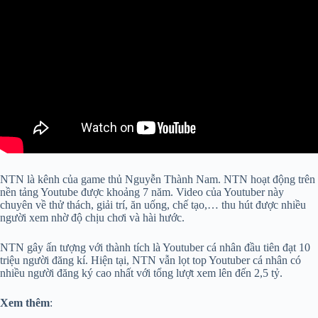
NTN là kênh của game thủ Nguyễn Thành Nam. NTN hoạt động trên
nền tảng Youtube được khoảng 7 năm. Video của Youtuber này
chuyên về thử thách, giải trí, ăn uống, chế tạo,… thu hút được nhiều
người xem nhờ độ chịu chơi và hài hước.
NTN gây ấn tượng với thành tích là Youtuber cá nhân đầu tiên đạt 10
triệu người đăng kí. Hiện tại, NTN vẫn lọt top Youtuber cá nhân có
nhiều người đăng ký cao nhất với tổng lượt xem lên đến 2,5 tỷ.
Xem thêm
: