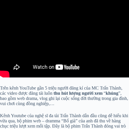
Trên kênh YouTube gần 5 triệu người đăng kí của MC Trấn Thành,
các video được đăng tải luôn
thu hút lượng người xem
“
khủng
”,
bao gồm web drama, vlog ghi lại cuộc sống đời thường trong gia đình,
vui chơi cùng đồng nghiệp,…
Kênh Youtube của nghệ sĩ đa tài Trấn Thành dẫn đầu cũng dễ hiểu khi
vừa qua, bộ phim web – dramma “Bố già” của anh đã thu về hàng
chục triệu lượt xem mỗi tập. Đây là bộ phim Trấn Thành đóng vai trò