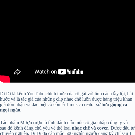
Di Di là kênh YouTube chính thức của cô gái với tính cách lầy lội, hài
hước và là tác giả của những clip nhạc chế luôn được hàng triệu khán
giả đón nhận và đặc biệt cô còn là 1 music creator sở hữu
giọng ca
ngọt ngào
.
Tác phẩm Mượn rượu tỏ tình đánh dấu mốc cô gia nhập công ty và
sau đó kênh đăng chủ yếu về thể loại
nhạc chế và cover
. Được đầu tư
chuyên nghiệp, Di Di đã cán mốc 500 nghìn người đăng ký chỉ sau 1