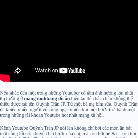
Nếu nhắc đến một trong những Youtuber có tầm ảnh hưởng lớn nhất
thị trường ở
mảng
mukbang đồ ăn
hiện tại thì chắc chắn không thể
thiếu được cái tên Quỳnh Trần JP. Từ một bà mẹ bỉm sữa, Quỳnh Trần
đã khiến nhiều người vô cùng ngạc nhiên khi một bước trở thành một
trong những tài khoản Youtube hot nhất mạng xã hội.
Kênh Youtube Quỳnh Trần JP nổi lên không chỉ bởi các món ăn bắt
mắt cùng lối nói chuyện hài hước của chị, mà còn bởi
bé Sa
– con trai