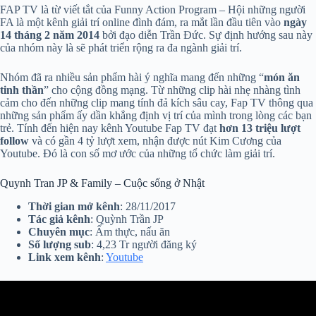
FAP TV là từ viết tắt của Funny Action Program – Hội những người
FA là một kênh giải trí online đình đám, ra mắt lần đầu tiên vào
ngày
14 tháng 2 năm 2014
bởi đạo diễn Trần Đức. Sự định hướng sau này
của nhóm này là sẽ phát triển rộng ra đa ngành giải trí.
Nhóm đã ra nhiều sản phẩm hài ý nghĩa mang đến những “
món ăn
tinh thần
” cho cộng đồng mạng. Từ những clip hài nhẹ nhàng tình
cảm cho đến những clip mang tính đả kích sâu cay, Fap TV thông qua
những sản phẩm ấy dần khẳng định vị trí của mình trong lòng các bạn
trẻ. Tính đến hiện nay kênh Youtube Fap TV đạt
hơn 13 triệu lượt
follow
và có gần 4 tỷ lượt xem, nhận được nút Kim Cương của
Youtube. Đó là con số mơ ước của những tổ chức làm giải trí.
Quynh Tran JP & Family – Cuộc sống ở Nhật
Thời gian mở kênh
: 28/11/2017
Tác giả kênh
: Quỳnh Trần JP
Chuyên mục
: Ẩm thực, nấu ăn
Số lượng sub
: 4,23 Tr người đăng ký
Link xem kênh
:
Youtube