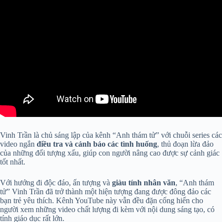
Vinh Trần là chủ sáng lập của kênh “Anh thám tử” với chuỗi series các
video ngắn
điều tra và cảnh báo các tình huống
, thủ đoạn lừa đảo
của những đối tượng xấu, giúp con người nâng cao được sự cảnh giác
tốt nhất.
Với hướng đi độc đáo, ấn tượng và
giàu
tính nhân văn
, “Anh thám
tử” Vinh Trần đã trở thành một hiện tượng đang được đông đảo các
bạn trẻ yêu thích. Kênh YouTube này vẫn đều đặn cống hiến cho
người xem những video chất lượng đi kèm với nội dung sáng tạo, có
tính giáo dục rất lớn.