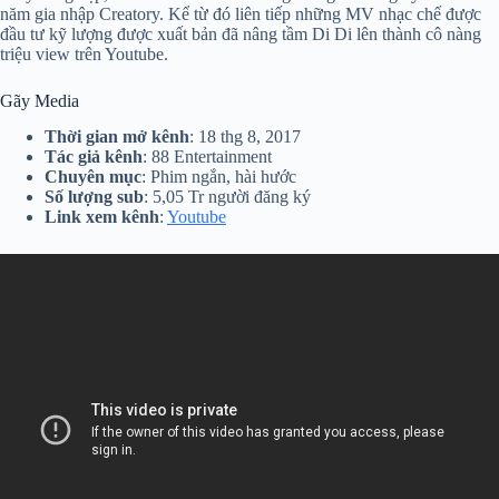
năm gia nhập Creatory. Kể từ đó liên tiếp những MV nhạc chế được
đầu tư kỹ lượng được xuất bản đã nâng tầm Di Di lên thành cô nàng
triệu view trên Youtube.
Gãy Media
Thời gian mở kênh
: 18 thg 8, 2017
Tác giả kênh
: 88 Entertainment
Chuyên mục
: Phim ngắn, hài hước
Số lượng sub
: 5,05 Tr người đăng ký
Link xem kênh
:
Youtube