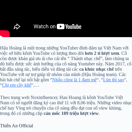
Hậu Hoàng là một trong những YouTuber đình đám tại Việt Nam với
việc sở hữu kênh YouTube có lượng theo dõi
hơn 2 tỉ lượt xem
. Cô
còn được khán giả ưu ái cho cái tên ” Thánh nhạc chế”, làm chúng ta
đủ hiểu được sức ảnh hưởng của cô nàng Youtuber này. Năm 2017, cô
bắt đầu sáng tác, biểu diễn và đăng tải các
ca khúc nhạc chế
trên
YouTube với sự trợ giúp từ nhóm của mình (Hậu Hoàng team). Các
bài hát chế lại nổi bật gồm “
Nhậu cũng là 1 đam mê
“, “
Lùn thì sao
“,
“
Chị em cây khế
“,…
Theo trang web Noxinfluencer, Hau Hoang là kênh YouTube Việt
Nam có số người đăng ký cao thứ 11 với 8,06 triệu. Những video nhạc
chế hay Vlog trò chuyện của cô nàng đều đạt con số view khủng,
trong đó có những clip
cán mốc 189 triệu lượt view
.
Thiên An Official