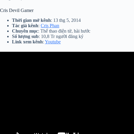
Cris Devil Gamer
Thời gian mở kênh
: 13 thg 5, 2014
Tác giả kênh
:
Cris Phan
Chuyên mục
: Thể thao điện tử, hài hước
Số lượng sub
: 10,8 Tr người đăng ký
Link xem kênh
:
Youtube