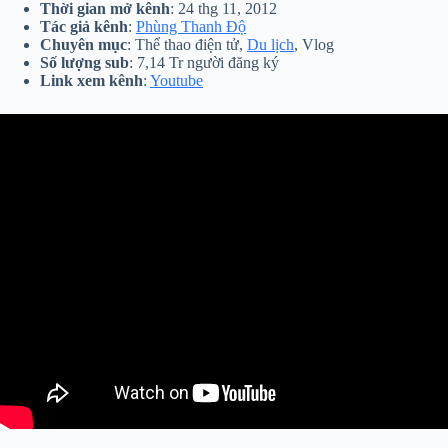
Thời gian mở kênh
: 24 thg 11, 2012
Tác giả kênh
:
Phùng Thanh Độ
Chuyên mục
: Thể thao điện tử,
Du lịch
, Vlog
Số lượng sub
: 7,14 Tr người đăng ký
Link xem kênh
:
Youtube