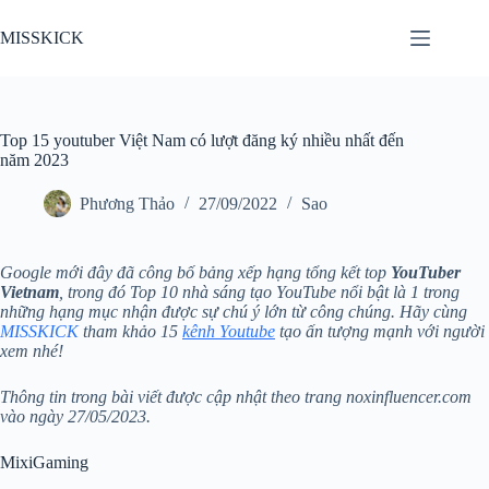
Chuyển
đến
MISSKICK
phần
nội
dung
Top 15 youtuber Việt Nam có lượt đăng ký nhiều nhất đến
năm 2023
Phương Thảo
27/09/2022
Sao
Google mới đây đã công bố bảng xếp hạng tổng kết top
YouTuber
Vietnam
, trong đó Top 10 nhà sáng tạo YouTube nổi bật là 1 trong
những hạng mục nhận được sự chú ý lớn từ công chúng. Hãy cùng
MISSKICK
tham khảo 15
kênh Youtube
tạo ấn tượng mạnh với người
xem nhé!
Thông tin trong bài viết được cập nhật theo trang noxinfluencer.com
vào ngày 27/05/2023.
MixiGaming