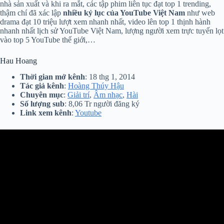
nhà sản xuất và khi ra mắt, các tập phim liên tục đạt top 1 trending,
thậm chí đã xác lập
nhiều kỷ lục của YouTube Việt Nam
như web
drama đạt 10 triệu lượt xem nhanh nhất, video lên top 1 thịnh hành
nhanh nhất lịch sử YouTube Việt Nam, lượng người xem trực tuyến lọt
vào top 5 YouTube thế giới,…
Hau Hoang
Thời gian mở kênh
: 18 thg 1, 2014
Tác giả kênh
:
Hoàng Thúy Hậu
Chuyên mục
:
Giải trí
,
Âm nhạc
,
Hài
Số lượng sub
: 8,06 Tr người đăng ký
Link xem kênh
:
Youtube