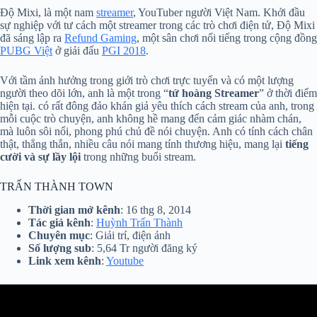
Độ Mixi, là một nam
streamer
, YouTuber người Việt Nam. Khởi đầu
sự nghiệp với tư cách một streamer trong các trò chơi điện tử, Độ Mixi
đã sáng lập ra
Refund Gaming
, một sân chơi nổi tiếng trong cộng đồng
PUBG Việt
ở giải đấu
PGI 2018
.
Với tầm ảnh hưởng trong giới trò chơi trực tuyến và có một lượng
người theo dõi lớn, anh là một trong “
tứ hoàng Streamer
” ở thời điểm
hiện tại. có rất đông đảo khán giả yêu thích cách stream của anh, trong
mỗi cuộc trò chuyện, anh không hề mang đến cảm giác nhàm chán,
mà luôn sôi nổi, phong phú chủ đề nói chuyện. Anh có tính cách chân
thật, thẳng thắn, nhiều câu nói mang tính thương hiệu, mang lại
tiếng
cười và sự lầy lội
trong những buổi stream.
TRẤN THÀNH TOWN
Thời gian mở kênh
: 16 thg 8, 2014
Tác giả kênh
:
Huỳnh Trấn Thành
Chuyên mục
: Giải trí, điện ảnh
Số lượng sub
: 5,64 Tr người đăng ký
Link xem kênh
:
Youtube