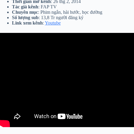
Thời gian mở kênh
: 26 thg 2, 2014
Tác giả kênh
: FAP TV
Chuyên mục
: Phim ngắn, hài hước, học đường
Số lượng sub
: 13,8 Tr người đăng ký
Link xem kênh
:
Youtube