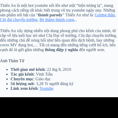
Thiên An là một hot youtube nổi lên như một “hiện tượng lạ”, mang
phong cách riêng rất khác biệt trong vũ trụ youtube ngày nay. Những
sản phẩm nổi bật của “
thánh parody
” Thiên An như là:
Gương thần
,
Chị đại chuyển trường
,
Bẻ thẳng thành cong
,..
Thiên An xây dựng nhiều nội dung phong phú cho kênh của mình, từ
clip về lứa tuổi học trò như Chị Đại về trường, Chị đại chuyển trường,
đến những chủ đề nóng hổi như liên quan đến dịch bệnh, hay những
cover MV đang hot,… Tất cả mang đến những tiếng cười bổ ích, bên
cạnh đó là gửi gắm những
thông điệp ý nghĩa
đến người xem.
Anh Thám Tử
Thời gian mở kênh
: 22 thg 8, 2019
Tác giả kênh
: Vinh Trần
Chuyên mục
: Giáo dục
Số lượng sub
: 3,28 Tr người đăng ký
Link xem kênh
:
Youtube