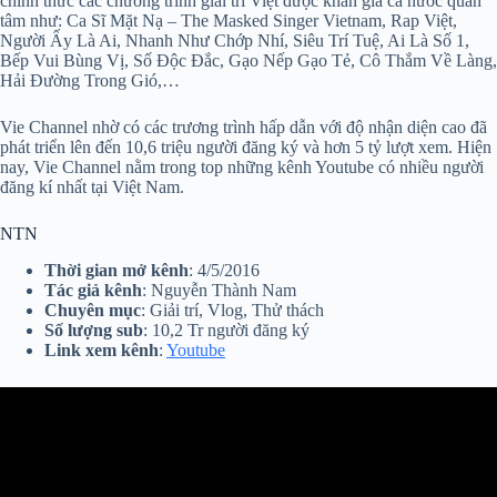
chính thức các chương trình giải trí Việt được khán giả cả nước quan
tâm như: Ca Sĩ Mặt Nạ – The Masked Singer Vietnam, Rap Việt,
Người Ấy Là Ai, Nhanh Như Chớp Nhí, Siêu Trí Tuệ, Ai Là Số 1,
Bếp Vui Bùng Vị, Số Độc Đắc, Gạo Nếp Gạo Tẻ, Cô Thắm Về Làng,
Hải Đường Trong Gió,…
Vie Channel nhờ có các trương trình hấp dẫn với độ nhận diện cao đã
phát triển lên đến 10,6 triệu người đăng ký và hơn 5 tỷ lượt xem. Hiện
nay, Vie Channel nằm trong top những kênh Youtube có nhiều người
đăng kí nhất tại Việt Nam.
NTN
Thời gian mở kênh
: 4/5/2016
Tác giả kênh
: Nguyễn Thành Nam
Chuyên mục
: Giải trí, Vlog, Thử thách
Số lượng sub
: 10,2 Tr người đăng ký
Link xem kênh
:
Youtube