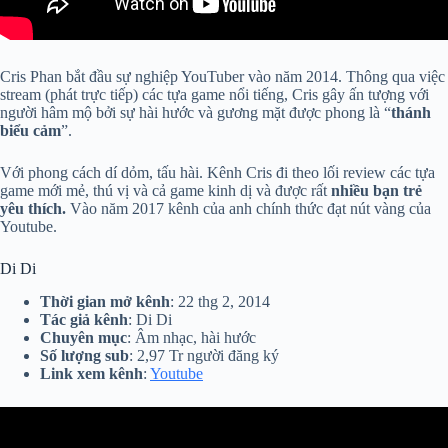
Cris Phan bắt đầu sự nghiệp YouTuber vào năm 2014. Thông qua việc
stream (phát trực tiếp) các tựa game nổi tiếng, Cris gây ấn tượng với
người hâm mộ bởi sự hài hước và gương mặt được phong là “
thánh
biểu cảm
”.
Với phong cách dí dỏm, tấu hài. Kênh Cris đi theo lối review các tựa
game mới mẻ, thú vị và cả game kinh dị và được rất
nhiều bạn trẻ
yêu thích.
Vào năm 2017 kênh của anh chính thức đạt nút vàng của
Youtube.
Di Di
Thời gian mở kênh
: 22 thg 2, 2014
Tác giả kênh
: Di Di
Chuyên mục
: Âm nhạc, hài hước
Số lượng sub
: 2,97 Tr người đăng ký
Link xem kênh
:
Youtube