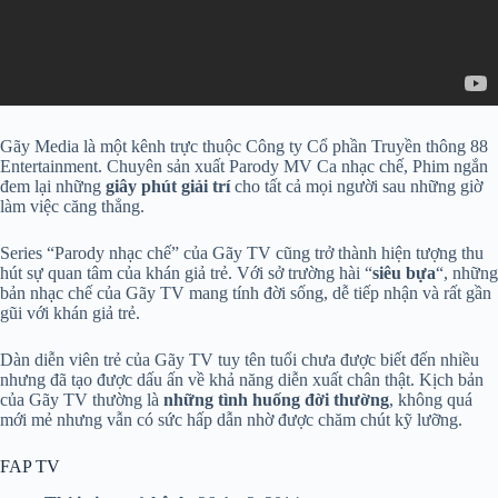
Gãy Media là một kênh trực thuộc Công ty Cổ phần Truyền thông 88
Entertainment. Chuyên sản xuất Parody MV Ca nhạc chế, Phim ngắn
đem lại những
giây phút giải trí
cho tất cả mọi người sau những giờ
làm việc căng thẳng.
Series “Parody nhạc chế” của Gãy TV cũng trở thành hiện tượng thu
hút sự quan tâm của khán giả trẻ. Với sở trường hài “
siêu bựa
“, những
bản nhạc chế của Gãy TV mang tính đời sống, dễ tiếp nhận và rất gần
gũi với khán giả trẻ.
Dàn diễn viên trẻ của Gãy TV tuy tên tuổi chưa được biết đến nhiều
nhưng đã tạo được dấu ấn về khả năng diễn xuất chân thật. Kịch bản
của Gãy TV thường là
những tình huống đời thường
, không quá
mới mẻ nhưng vẫn có sức hấp dẫn nhờ được chăm chút kỹ lưỡng.
FAP TV