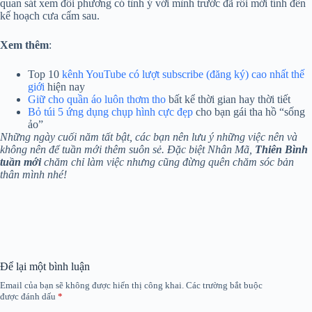
quan sát xem đối phương có tình ý với mình trước đã rồi mới tính đến
kế hoạch cưa cẩm sau.
Xem thêm
:
Top 10
kênh YouTube có lượt subscribe (đăng ký) cao nhất thế
giới
hiện nay
Giữ cho quần áo luôn thơm tho
bất kể thời gian hay thời tiết
Bỏ túi 5 ứng dụng chụp hình cực đẹp
cho bạn gái tha hồ “sống
ảo”
Những ngày cuối năm tất bật, các bạn nên lưu ý những việc nên và
không nên để tuần mới thêm suôn sẻ. Đặc biệt Nhân Mã,
Thiên Bình
tuần mới
chăm chỉ làm việc nhưng cũng đừng quên chăm sóc bản
thân mình nhé!
Để lại một bình luận
Email của bạn sẽ không được hiển thị công khai.
Các trường bắt buộc
được đánh dấu
*