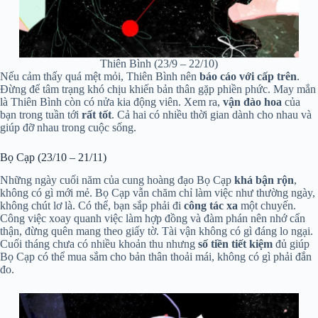
Thiên Bình (23/9 – 22/10)
Nếu cảm thấy quá mệt mỏi, Thiên Bình nên
báo cáo với cấp trên
.
Đừng để tâm trạng khó chịu khiến bản thân gặp phiền phức. May mắn
là Thiên Bình còn có nửa kia động viên. Xem ra,
vận đào hoa
của
bạn trong tuần tới
rất tốt
. Cả hai có nhiều thời gian dành cho nhau và
giúp đỡ nhau trong cuộc sống.
Bọ Cạp (23/10 – 21/11)
Những ngày cuối năm của cung hoàng đạo Bọ Cạp
khá bận rộn
,
không có gì mới mẻ. Bọ Cạp vẫn chăm chỉ làm việc như thường ngày,
không chút lơ là. Có thể, bạn sắp phải đi
công tác xa
một chuyến.
Công việc xoay quanh việc làm hợp đồng và đàm phán nên nhớ cẩn
thận, đừng quên mang theo giấy tờ. Tài vận không có gì đáng lo ngại.
Cuối tháng chưa có nhiều khoản thu nhưng
số tiền tiết kiệm
đủ giúp
Bọ Cạp có thể mua sắm cho bản thân thoải mái, không có gì phải đắn
đo.