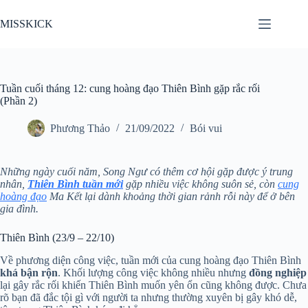
Chuyển
đến
MISSKICK
phần
nội
dung
Tuần cuối tháng 12: cung hoàng đạo Thiên Bình gặp rắc rối
(Phần 2)
Phương Thảo
21/09/2022
Bói vui
Những ngày cuối năm, Song Ngư có thêm cơ hội gặp được ý trung
nhân,
Thiên Bình tuần mới
gặp nhiều việc không suôn sẻ, còn
cung
hoàng đạo
Ma Kết lại dành khoảng thời gian rảnh rỗi này để ở bên
gia đình.
Thiên Bình (23/9 – 22/10)
Về phương diện công việc, tuần mới của cung hoàng đạo Thiên Bình
khá bận rộn
. Khối lượng công việc không nhiều nhưng
đồng nghiệp
lại gây rắc rối khiến Thiên Bình muốn yên ổn cũng không được. Chưa
rõ bạn đã đắc tội gì với người ta nhưng thường xuyên bị gây khó dễ,