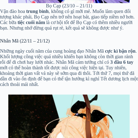
Bọ Cạp (23/10 – 21/11)
Vận đào hoa
trung bình
, không có gì mới mẻ. Muốn làm quen đối
tượng khác phái, Bọ Cạp nên trở nên hoạt bát, giao tiếp niềm nở hơn.
Các bữa
tiệc cuối năm
là cơ hội tốt để Bọ Cạp có thêm nhiều người
bạn. Nhưng nhớ đừng quá rụt rè, kết quả sẽ không được như ý.
Nhân Mã (22/11 – 21/12)
Những ngày cuối năm của cung hoàng đạo Nhân Mã
cực kì bận rộn
.
Khối lượng công việc quá nhiều khiến bạn không còn thời gian rảnh
rỗi để đi chơi hay lười nhác. Nhân Mã cảm tưởng chỉ có
3 đầu 6 tay
mới có thể hoàn thành tốt được núi công việc hiện tại. Tuy nhiên,
khoảng thời gian vất vả này sẽ sớm qua đi thôi. Tới thứ 7, mọi thứ đã
dần đi vào ổn định để bạn có thể tận hưởng kì nghỉ Tết dương lịch một
cách thoải mái nhất.