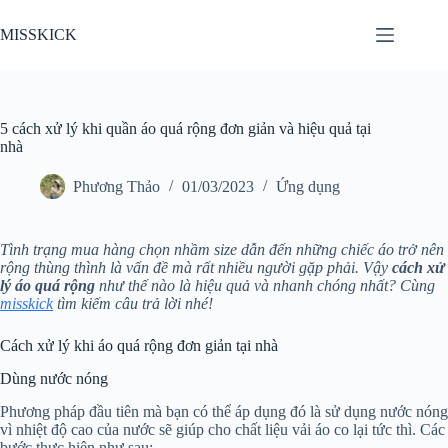
Chuyển
đến
MISSKICK
phần
nội
dung
5 cách xử lý khi quần áo quá rộng đơn giản và hiệu quả tại
nhà
Phương Thảo
01/03/2023
Ứng dụng
Tình trạng mua hàng chọn nhầm size dẫn đến những chiếc áo trở nên
rộng thùng thình là vấn đề mà rất nhiều người gặp phải. Vậy
cách xử
lý áo quá rộng
như thế nào là hiệu quả và nhanh chóng nhất? Cùng
misskick
tìm kiếm câu trả lời nhé!
Cách xử lý khi áo quá rộng đơn giản tại nhà
Dùng nước nóng
Phương pháp đầu tiên mà bạn có thể áp dụng đó là sử dụng nước nóng
vì nhiệt độ cao của nước sẽ giúp cho chất liệu vải áo co lại tức thì. Các
bước thực hiện như sau: