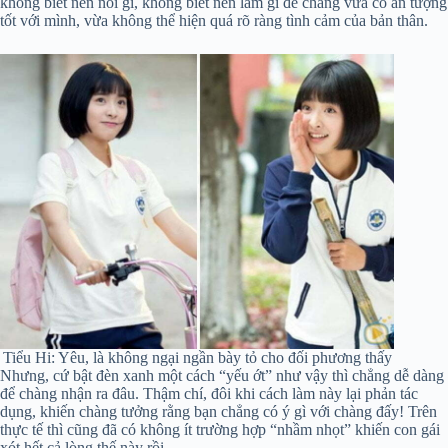
không biết nên nói gì, không biết nên làm gì để chàng vừa có ấn tượng
tốt với mình, vừa không thể hiện quá rõ ràng tình cảm của bản thân.
Tiểu Hi: Yêu, là không ngại ngần bày tỏ cho đối phương thấy
Nhưng, cứ bật đèn xanh một cách “yếu ớt” như vậy thì chẳng dễ dàng
để chàng nhận ra đâu. Thậm chí, đôi khi cách làm này lại phản tác
dụng, khiến chàng tưởng rằng bạn chẳng có ý gì với chàng đấy! Trên
thực tế thì cũng đã có không ít trường hợp “nhầm nhọt” khiến con gái
xót hết cả lòng thế này rồi.