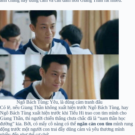
anh chàng này dũng cảm và can đảm hơn Giang Thần rất nhiều.
Ngô Bách Tùng: Yêu, là dũng cảm tranh đấu
Có lẽ, nếu Giang Thần không xuất hiện trước Ngô Bách Tùng, hay
Ngô Bách Tùng xuất hiện trước khi Tiểu Hi trao con tim mình cho
Giang Thần, thì người chiến thắng chưa chắc đã là “nam thần học
đường” kia. Bởi, có mấy cô nàng có thể
ngăn cản con tim
mình rung
động trước một người con trai đầy dũng cảm và yêu thương mình
nhiều đến như thế cơ chứ.