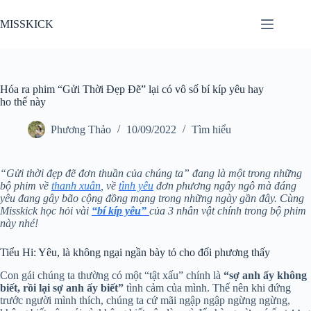
Chuyển
đến
MISSKICK
phần
nội
dung
Hóa ra phim “Gửi Thời Đẹp Đẽ” lại có vô số bí kíp yêu hay
ho thế này
Phương Thảo
10/09/2022
Tìm hiểu
“Gửi thời đẹp đẽ đơn thuần của chúng ta” đang là một trong những
bộ phim về
thanh xuân
, về
tình yêu
đơn phương ngây ngô mà đáng
yêu đang gây bão cộng đồng mạng trong những ngày gần đây. Cùng
Misskick học hỏi vài
“bí kíp yêu”
của 3 nhân vật chính trong bộ phim
này nhé!
Tiểu Hi: Yêu, là không ngại ngần bày tỏ cho đối phương thấy
Con gái chúng ta thường có một “tật xấu” chính là
“sợ anh ấy không
biết, rồi lại sợ anh ấy biết”
tình cảm của mình. Thế nên khi đứng
trước người mình thích, chúng ta cứ mãi ngập ngập ngừng ngừng,