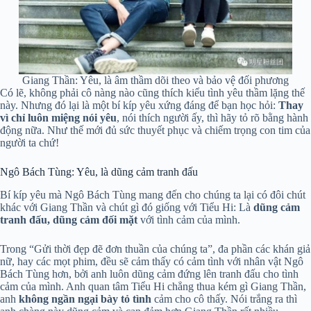
Giang Thần: Yêu, là âm thầm dõi theo và bảo vệ đối phương
Có lẽ, không phải cô nàng nào cũng thích kiểu tình yêu thầm lặng thế
này. Nhưng đó lại là một bí kíp yêu xứng đáng để bạn học hỏi:
Thay
vì chỉ luôn miệng nói yêu
, nói thích người ấy, thì hãy tỏ rõ bằng hành
động nữa. Như thế mới đủ sức thuyết phục và chiếm trọng con tim của
người ta chứ!
Ngô Bách Tùng: Yêu, là dũng cảm tranh đấu
Bí kíp yêu mà Ngô Bách Tùng mang đến cho chúng ta lại có đôi chút
khác với Giang Thần và chút gì đó giống với Tiểu Hi: Là
dũng cảm
tranh đấu, dũng cảm đối mặt
với tình cảm của mình.
Trong “Gửi thời đẹp đẽ đơn thuần của chúng ta”, đa phần các khán giả
nữ, hay các mọt phim, đều sẽ cảm thấy có cảm tình với nhân vật Ngô
Bách Tùng hơn, bởi anh luôn dũng cảm đứng lên tranh đấu cho tình
cảm của mình. Anh quan tâm Tiểu Hi chẳng thua kém gì Giang Thần,
anh
không ngần ngại bày tỏ tình
cảm cho cô thấy. Nói trắng ra thì