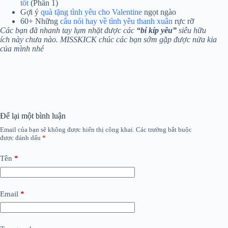
tốt
(Phần 1)
Gợi ý
quà tặng tình yêu cho Valentine
ngọt ngào
60+ Những
câu nói hay về tình yêu thanh xuân
rực rỡ
Các bạn đã nhanh tay lụm nhặt được các
“bí kíp yêu”
siêu hữu
ích này chưa nào. MISSKICK chúc các bạn sớm gặp được nửa kia
của mình nhé
Để lại một bình luận
Email của bạn sẽ không được hiển thị công khai.
Các trường bắt buộc
được đánh dấu
*
Tên
*
Email
*