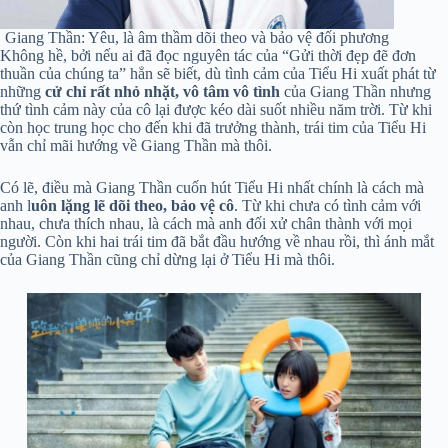
Giang Thần: Yêu, là âm thầm dõi theo và bảo vệ đối phương
Không hề, bởi nếu ai đã đọc nguyên tác của “Gửi thời đẹp đẽ đơn
thuần của chúng ta” hẳn sẽ biết, dù tình cảm của Tiểu Hi xuất phát từ
những
cử chỉ rất nhỏ nhặt, vô tâm vô tình
của Giang Thần nhưng
thứ tình cảm này của cô lại được kéo dài suốt nhiều năm trời. Từ khi
còn học trung học cho đến khi đã trưởng thành, trái tim của Tiểu Hi
vẫn chỉ mãi hướng về Giang Thần mà thôi.
Có lẽ, điều mà Giang Thần cuốn hút Tiểu Hi nhất chính là cách mà
anh l
uôn lặng lẽ dõi theo, bảo vệ cô
. Từ khi chưa có tình cảm với
nhau, chưa thích nhau, là cách mà anh đối xử chân thành với mọi
người. Còn khi hai trái tim đã bắt đầu hướng về nhau rồi, thì ánh mắt
của Giang Thần cũng chỉ dừng lại ở Tiểu Hi mà thôi.