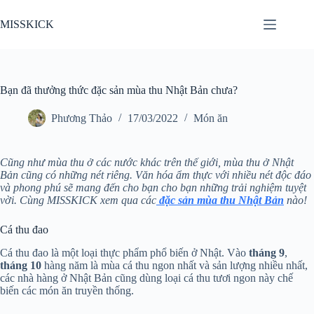
Chuyển
đến
MISSKICK
phần
nội
dung
Bạn đã thưởng thức đặc sản mùa thu Nhật Bản chưa?
Phương Thảo
17/03/2022
Món ăn
Cũng như mùa thu ở các nước khác trên thế giới, mùa thu ở Nhật
Bản cũng có những nét riêng. Văn hóa ẩm thực với nhiều nét độc đáo
và phong phú sẽ mang đến cho bạn cho bạn những trải nghiệm tuyệt
vời. Cùng MISSKICK xem qua các
đặc sản mùa thu Nhật Bản
nào!
Cá thu đao
Cá thu đao là một loại thực phẩm phổ biến ở Nhật. Vào
tháng 9
,
tháng 10
hàng năm là mùa cá thu ngon nhất và sản lượng nhiều nhất,
các nhà hàng ở Nhật Bản cũng dùng loại cá thu tươi ngon này chế
biến các món ăn truyền thống.