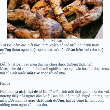
Nấm Matsutake
Với loại nấm đặc biệt này, thực khách có thể biến nó thành
món
nướng
thơm ngon hoặc tạo ra các món ăn để
ăn kèm
với cơm hoặc
súp.
Đến Nhật Bản vào mùa thu mà chưa được thưởng thức nấm
Matsutake thì coi như chưa trải nghiệm trọn vẹn văn hóa ẩm thực mùa
thu của đất nước
mặt trời mọc
rồi đó nha.
Hạt dẻ
Hái nấm và
nhặt hạt dẻ
từ lâu đã trở thành một thói quen, một thú vui
thường thấy của người dân Nhật Bản mỗi độ thu về. Ngoài những loại
nấm tươi ngon và
giàu chất dinh dưỡng
, hạt dẻ cũng là một trong
những món ngon vào mùa thu.