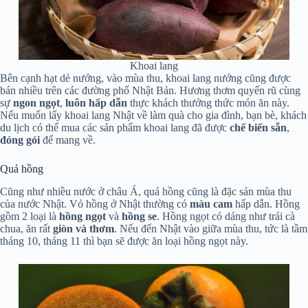
Khoai lang
Bên cạnh hạt dẻ nướng, vào mùa thu, khoai lang nướng cũng được
bán nhiều trên các đường phố Nhật Bản. Hương thơm quyến rũ cùng
sự
ngon ngọt
,
luôn hấp dẫn
thực khách thưởng thức món ăn này.
Nếu muốn lấy khoai lang Nhật về làm quà cho gia đình, bạn bè, khách
du lịch có thể mua các sản phẩm khoai lang đã được
chế biến sẵn
,
đóng
gói
để mang về.
Quả hồng
Cũng như nhiều nước ở châu Á, quả hồng cũng là đặc sản mùa thu
của nước Nhật. Vỏ hồng ở Nhật thường có
màu cam
hấp dẫn. Hồng
gồm 2 loại là
hồng ngọt
và
hồng se
. Hồng ngọt có dáng như trái cà
chua, ăn rất
giòn và thơm
. Nếu đến Nhật vào giữa mùa thu, tức là tầm
tháng 10, tháng 11 thì bạn sẽ được ăn loại hồng ngọt này.