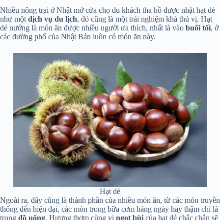
Nhiều nông trại ở Nhật mở cửa cho du khách tha hồ được nhặt hạt dẻ
như một
dịch vụ du lịch
, đó cũng là một trải nghiệm khá thú vị. Hạt
dẻ nướng là món ăn được nhiều người ưa thích, nhất là vào
buổi tối
, ở
các đường phố của Nhật Bản luôn có món ăn này.
Hạt dẻ
Ngoài ra, đây cũng là thành phần của nhiều món ăn, từ các món truyền
thống đến hiện đại, các món trong bữa cơm hàng ngày hay thậm chí là
trong
đồ uống
. Hương thơm cùng vị
ngọt bùi
của hạt dẻ chắc chắn sẽ