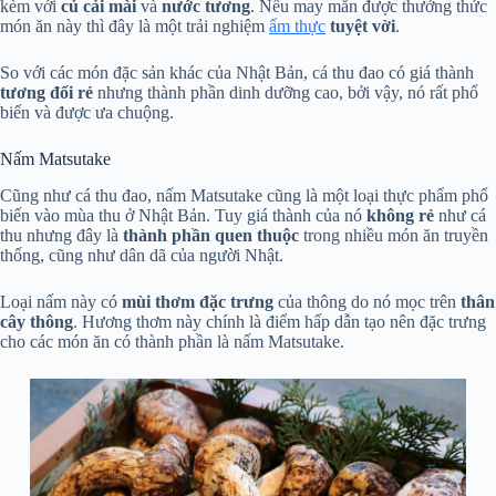
kèm với
củ cải mài
và
nước tương
. Nếu may mắn được thưởng thức
món ăn này thì đây là một trải nghiệm
ẩm thực
tuyệt vời
.
So với các món đặc sản khác của Nhật Bản, cá thu đao có giá thành
tương đối rẻ
nhưng thành phần dinh dưỡng cao, bởi vậy, nó rất phổ
biến và được ưa chuộng.
Nấm Matsutake
Cũng như cá thu đao, nấm Matsutake cũng là một loại thực phẩm phổ
biến vào mùa thu ở Nhật Bản. Tuy giá thành của nó
không rẻ
như cá
thu nhưng đây là
thành phần quen thuộc
trong nhiều món ăn truyền
thống, cũng như dân dã của người Nhật.
Loại nấm này có
mùi thơm đặc trưng
của thông do nó mọc trên
thân
cây thông
. Hương thơm này chính là điểm hấp dẫn tạo nên đặc trưng
cho các món ăn có thành phần là nấm Matsutake.