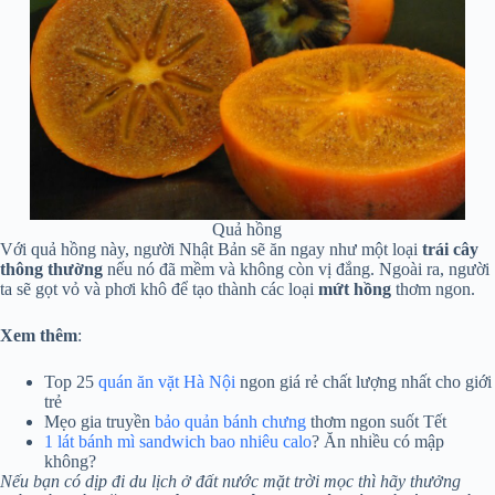
Quả hồng
Với quả hồng này, người Nhật Bản sẽ ăn ngay như một loại
trái cây
thông thường
nếu nó đã mềm và không còn vị đắng. Ngoài ra, người
ta sẽ gọt vỏ và phơi khô để tạo thành các loại
mứt hồng
thơm ngon.
Xem thêm
:
Top 25
quán ăn vặt Hà Nội
ngon giá rẻ chất lượng nhất cho giới
trẻ
Mẹo gia truyền
bảo quản bánh chưng
thơm ngon suốt Tết
1 lát bánh mì sandwich bao nhiêu calo
? Ăn nhiều có mập
không?
Nếu bạn có dịp đi du lịch ở đất nước mặt trời mọc thì hãy thưởng