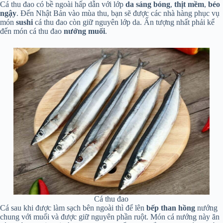
Cá thu đao có bề ngoài hấp dẫn với lớp
da sáng bóng
,
thịt mềm
,
béo
ngậy
. Đến Nhật Bản vào mùa thu, bạn sẽ được các nhà hàng phục vụ
món
sushi
cá thu đao còn giữ nguyên lớp da. Ấn tượng nhất phải kể
đến món cá thu đao
nướng muối
.
Cá thu đao
Cá sau khi được làm sạch bên ngoài thì để lên
bếp than hồng
nướng
chung với muối và được giữ nguyên phần ruột. Món cá nướng này ăn