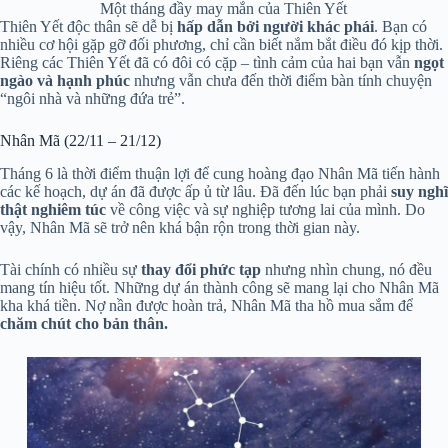
Một tháng đầy may mắn của Thiên Yết
Thiên Yết độc thân sẽ dễ bị
hấp dẫn bởi người khác phái
. Bạn có
nhiều cơ hội gặp gỡ đối phương, chỉ cần biết nắm bắt điều đó kịp thời.
Riêng các Thiên Yết đã có đôi có cặp – tình cảm của hai bạn vẫn
ngọt
ngào và hạnh phúc
nhưng vẫn chưa đến thời điểm bàn tính chuyện
“ngôi nhà và những đứa trẻ”.
Nhân Mã (22/11 – 21/12)
Tháng 6 là thời điểm thuận lợi để cung hoàng đạo Nhân Mã tiến hành
các kế hoạch, dự án đã được ấp ủ từ lâu. Đã đến lúc bạn phải
suy nghĩ
thật nghiêm túc
về công việc và sự nghiệp tương lai của mình. Do
vậy, Nhân Mã sẽ trở nên khá bận rộn trong thời gian này.
Tài chính có nhiều sự
thay đổi phức tạp
nhưng nhìn chung, nó đều
mang tín hiệu tốt. Những dự án thành công sẽ mang lại cho Nhân Mã
kha khá tiền. Nợ nần được hoàn trả, Nhân Mã tha hồ mua sắm để
chăm chút cho bản thân.