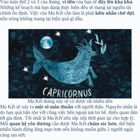
Vào tuần thứ 2 và 3 của tháng,
ví tiền
của bạn sẽ
đầy lên kha khá
.
Những kế hoạch mà bạn đang thực hiện đều sẽ mang lại nguồn tài
chính ổn định. Việc của Ma Kết cần làm là phải
kiên nhẫn chờ đợi
,
nôn nóng không mang lại hiệu quả gì đâu.
Ma Kết tháng này sẽ có được rất nhiều tiền
Ma Kết sẽ xảy ra
một số mâu thuẫn
với người thân. Nguyên nhân là
do bạn quá bận rộn với công việc bên ngoài mà bỏ bê, thiếu quan tâm
tới gia đình. Tốt nhất là Ma Kết nên sắp xếp thời gian lại cho hợp lý.
Mối
quan hệ yêu đương
cần được Ma Kết
chăm sóc hơn
, thể hiện
nhiều hành động lãng mạn hơn nếu không muốn giữa 2 người ngày
càng rạn nứt.