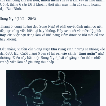
của bạn cũng khá
hài hoà
,
nhiều niềm vui
và ít khi xảy ra mâu thuẫn.
Có lẽ, tháng 6 sắp tới là khoảng thời gian may mắn của cung hoàng
đạo Bảo Bình.
Song Ngư (19/2 – 20/3)
Tháng 6, cung hoàng đạo Song Ngư sẽ phải quyết định mình có nên
tiếp tục công việc hiện tại hay không. Hãy xem xét về
mức độ phù
hợp
của việc bạn đang làm và khả năng kiếm được cơ hội mới có cao
hay không.
Đầu tháng,
ví tiền
của Song Ngư
khá rủng rỉnh
nhưng sẽ không kéo
dài được lâu. Cuối tháng 6 bạn sẽ lại
rơi vào cảnh “túng quẫn”
như
thường. Điều này bắt buộc Song Ngư phải cố gắng kiếm thêm nhiều
cơ hội việc làm để gia tăng thu nhập.