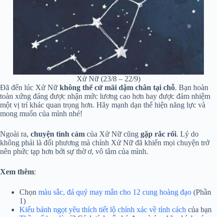
Xử Nữ (23/8 – 22/9)
Đã đến lúc Xử Nữ
không thể cứ mãi dậm chân tại chỗ
. Bạn hoàn
toàn xứng đáng được nhận mức lương cao hơn hay được đảm nhiệm
một vị trí khác quan trọng hơn. Hãy mạnh dạn thể hiện năng lực và
mong muốn của mình nhé!
Ngoài ra,
chuyện tình cảm
của Xử Nữ cũng
gặp rắc rối
. Lý do
không phải là đối phương mà chính Xử Nữ đã khiến mọi chuyện trở
nên phức tạp hơn bởi sự thờ ơ, vô tâm của mình.
Xem thêm
:
Chọn
màu sắc, đá quý may mắn cho 12 cung hoàng đạo
(Phần
1)
Kiểu bánh ngọt yêu thích tiết lộ chính xác về tính cách
của bạn