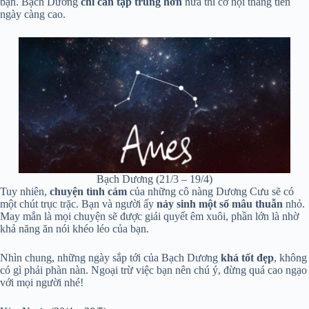
bạn. Bạch Dương
chỉ cần tập trung hơn
nữa thì cơ hội thăng tiến
ngày càng cao.
Bạch Dương (21/3 – 19/4)
Tuy nhiên,
chuyện tình cảm
của những cô nàng Dương Cưu sẽ có
một chút trục trặc. Bạn và người ấy
nảy sinh một số mâu thuẫn
nhỏ.
May mắn là mọi chuyện sẽ được giải quyết êm xuôi, phần lớn là nhờ
khả năng ăn nói khéo léo của bạn.
Nhìn chung, những ngày sắp tới của Bạch Dương
khá tốt đẹp
, không
có gì phải phàn nàn. Ngoại trừ việc bạn nên chú ý, đừng quá cao ngạo
với mọi người nhé!