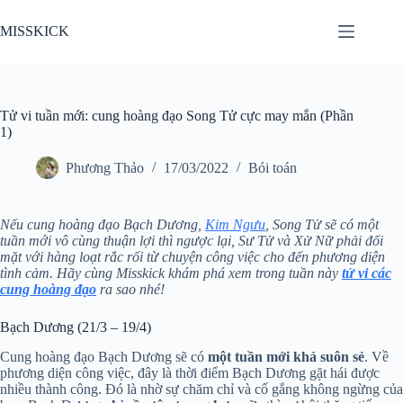
Chuyển
đến
MISSKICK
phần
nội
dung
Tử vi tuần mới: cung hoàng đạo Song Tử cực may mắn (Phần
1)
Phương Thảo
17/03/2022
Bói toán
Nếu cung hoàng đạo Bạch Dương,
Kim Ngưu
, Song Tử sẽ có một
tuần mới vô cùng thuận lợi thì ngược lại, Sư Tử và Xử Nữ phải đối
mặt với hàng loạt rắc rối từ chuyện công việc cho đến phương diện
tình cảm. Hãy cùng Misskick khám phá xem trong tuần này
tử vi các
cung hoàng đạo
ra sao nhé!
Bạch Dương (21/3 – 19/4)
Cung hoàng đạo Bạch Dương sẽ có
một tuần mới khả suôn sẻ
. Về
phương diện công việc, đây là thời điểm Bạch Dương gặt hái được
nhiều thành công. Đó là nhờ sự chăm chỉ và cố gắng không ngừng của