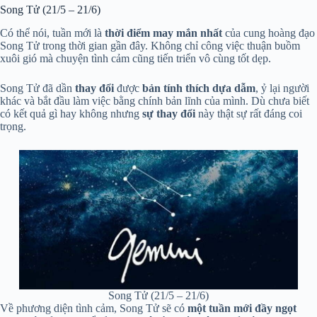
Song Tử (21/5 – 21/6)
Có thể nói, tuần mới là
thời điểm may mắn nhất
của cung hoàng đạo
Song Tử trong thời gian gần đây. Không chỉ công việc thuận buồm
xuôi gió mà chuyện tình cảm cũng tiến triển vô cùng tốt dẹp.
Song Tử đã dần
thay đổi
được
bản tính thích dựa dẫm
, ỷ lại người
khác và bắt đầu làm việc bằng chính bản lĩnh của mình. Dù chưa biết
có kết quả gì hay không nhưng
sự thay đổi
này thật sự rất đáng coi
trọng.
Song Tử (21/5 – 21/6)
Về phương diện tình cảm, Song Tử sẽ có
một tuần mới đầy ngọt