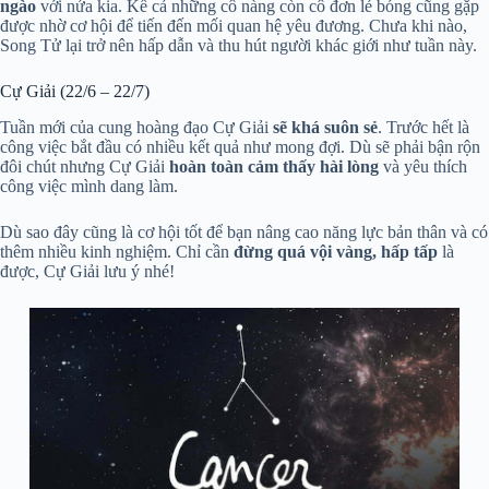
ngào
với nửa kia. Kể cả những cô nàng còn cô đơn lẻ bóng cũng gặp
được nhờ cơ hội để tiến đến mối quan hệ yêu đương. Chưa khi nào,
Song Tử lại trở nên hấp dẫn và thu hút người khác giới như tuần này.
Cự Giải (22/6 – 22/7)
Tuần mới của cung hoàng đạo Cự Giải
sẽ khá suôn sẻ
. Trước hết là
công việc bắt đầu có nhiều kết quả như mong đợi. Dù sẽ phải bận rộn
đôi chút nhưng Cự Giải
hoàn toàn cảm thấy hài lòng
và yêu thích
công việc mình dang làm.
Dù sao đây cũng là cơ hội tốt để bạn nâng cao năng lực bản thân và có
thêm nhiều kinh nghiệm. Chỉ cần
đừng quá vội vàng, hấp tấp
là
được, Cự Giải lưu ý nhé!