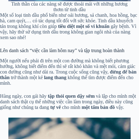
Tinh thần của các nàng sẽ được thoải mái với những hương
thơm từ tinh dầu
Một số loại tinh dầu phổ biến như oải hương, sả chanh, hoa hồng, bạc
hà, cam quýt,… có tác dụng tốt đối với sức khỏe. Tinh dầu khuyếch
tán trong không khí còn giúp
tiêu diệt một số vi khuẩn
gây bệnh. Vì
vậy, hãy thử sử dụng tinh dầu trong không gian ngôi nhà của nàng
xem sao nhé!
Lên danh sách “việc cần làm hôm nay” và tập trung hoàn thành
Một người nếu phải đi trên một con đường mà không biết phương
hướng, không biết điểm đến thì sẽ rất khó khăn và mệt mỏi, cảm giác
con đường cũng như dài ra. Trong cuộc sống cũng vậy,
đừng để bản
thân
trở thành một kẻ
lang thang
không thể tìm được điểm đến cho
mình.
Hàng ngày, con gái hãy
tập thói quen dậy sớm
và lập cho mình một
danh sách thật cụ thể những việc cần làm trong ngày, điều này cũng
giống như chúng ta đang
tự vẽ
cho mình
một tấm bản đồ
vậy.