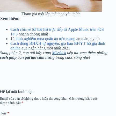
Tham gia một lớp thể thao yêu thích
Xem
thêm
:
Cách chia sẻ lời bài hát trực tiếp từ Apple Music trên iOS
14.5
nhanh chóng nhất
12
kinh nghiệm mua quần áo trên mạng
an toàn, uy tín
Cách đóng BHXH tự nguyện, gia hạn BHYT hộ gia đình
online
qua ngân hàng mới nhất 2021
Sang phần 2, con gái hãy cùng
Misskick
tiếp tục xem thêm những
cách giúp con gái tạo cảm hứng
trong cuộc sống nhé!
Để lại một bình luận
Email của bạn sẽ không được hiển thị công khai.
Các trường bắt buộc
được đánh dấu
*
Tên
*