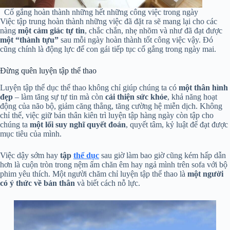
Cố gắng hoàn thành những hết những công việc trong ngày
Việc tập trung hoàn thành những việc đã đặt ra sẽ mang lại cho các
nàng
một cảm giác tự tin
, chắc chắn, nhẹ nhõm và như đã đạt được
một “thành tựu”
sau mỗi ngày hoàn thành tốt công việc vậy. Đó
cũng chính là động lực để con gái tiếp tục cố gắng trong ngày mai.
Đừng quên luyện tập thể thao
Luyện tập thể dục thể thao không chỉ giúp chúng ta có
một thân hình
đẹp
– làm tăng sự tự tin mà còn
cải thiện sức khỏe
, khả năng hoạt
động của não bộ, giảm căng thẳng, tăng cường hệ miễn dịch. Không
chỉ thế, việc giữ bản thân kiên trì luyện tập hàng ngày còn tập cho
chúng ta
một lối suy nghĩ quyết đoán
, quyết tâm, kỷ luật để đạt được
mục tiêu của mình.
Việc dậy sớm hay
tập
thể dục
sau giờ làm bao giờ cũng kém hấp dẫn
hơn là cuộn tròn trong nệm ấm chăn êm hay ngả mình trên sofa với bộ
phim yêu thích. Một người chăm chỉ luyện tập thể thao là
một người
có ý thức
về bản thân
và biết cách nỗ lực.