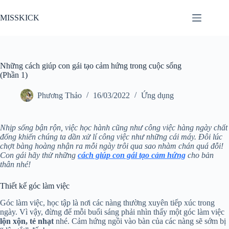
Chuyển
đến
MISSKICK
phần
nội
dung
Những cách giúp con gái tạo cảm hứng trong cuộc sống
(Phần 1)
Phương Thảo
16/03/2022
Ứng dụng
Nhịp sống bận rộn, việc học hành cũng như công việc hàng ngày chất
đống khiến chúng ta dần xử lí công việc như những cái máy. Đôi lúc
chợt bàng hoàng nhận ra mỗi ngày trôi qua sao nhàm chán quá đỗi!
Con gái hãy thử những
cách giúp con gái tạo cảm hứng
cho bản
thân nhé!
Thiết kế góc làm việc
Góc làm việc, học tập là nơi các nàng thường xuyên tiếp xúc trong
ngày. Vì vậy, đừng để mỗi buổi sáng phải nhìn thấy một góc làm việc
lộn xộn, tẻ nhạt
nhé. Cảm hứng ngồi vào bàn của các nàng sẽ sớm bị