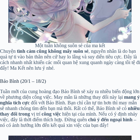
Một tuần không suôn sẻ của ma kết
Chuyện
tình cảm cũng không mấy suôn sẻ
, nguyên nhân là do bạn
quá tự ti vào bản thân nên cứ hay lo lắng và suy diễn tiêu cực. Đây là
cách nhanh nhất khiến các mối quan hệ xung quanh ngày càng tồi tệ đi
đấy! Ma Kết nên lưu ý nhé.
Bảo Bình (20/1 – 18/2)
Tuần mới của cung hoàng đạo Bảo Bình sẽ xảy ra nhiều biến động lớn
về phương diện công việc. May mắn là những thay đổi này lại
mang ý
nghĩa tích cực
đối với Bảo Bình. Bạn chỉ cần tự tin hơn thì may mắn
sẽ nhanh chóng tìm đến bạn mà thôi. Rất có thể, Bảo Bình sẽ có
nhiều
thay đổi trong
vị trí
công việc
hiện tại của mình. Nếu có ý định nhảy
việc, đây là thời điểm thích hợp. Đừng quên
chú ý đến ngoại hình
–
nó có ảnh hưởng lớn đến kết quả xin việc của bạn đấy!