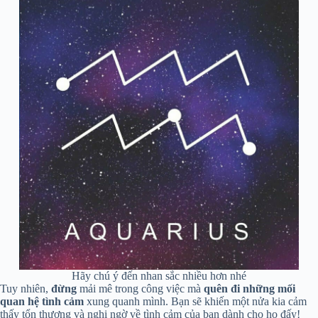
Hãy chú ý đến nhan sắc nhiều hơn nhé
Tuy nhiên,
đừng
mải mê trong công việc mà
quên đi những mối
quan hệ tình cảm
xung quanh mình. Bạn sẽ khiến một nửa kia cảm
thấy tổn thương và nghi ngờ về tình cảm của bạn dành cho họ đấy!