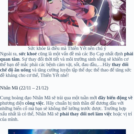
Sức khỏe là điều mà Thiên Yết nên chú ý
Ngoài ra,
sức khoẻ
cũng là một vấn đề mà các Bọ Cạp nhất định
phải
quan tâm
. Sự thay đổi thời tiết và môi trường sinh sống sẽ khiến cơ
thể bạn dễ mắc phải các bệnh cảm vặt, sốt, đau đầu,…Hãy
thay đổi
chế độ ăn uống
và tăng cường luyện tập thể dục thể thao để tăng sức
đề kháng cho cơ thể, Thiên Yết nhé!
Nhân Mã (22/11 – 21/12)
Cung hoàng đạo Nhân Mã sẽ trải qua một tuần mới
đầy biến động
về
phương diện
công việc
. Hãy chuẩn bị tinh thần để đương đầu với
những biến cố mà bạn sẽ không thể lường trước được. Trường hợp
xấu nhất là có thể, Nhân Mã sẽ
phải thay đổi nơi làm việc
hoặc vị trí
của mình.