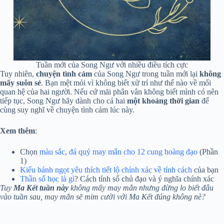
Tuần mới của Song Ngư với nhiều điều tích cực
Tuy nhiên,
chuyện tình cảm
của Song Ngư trong tuần mới lại
không
mấy suôn sẻ
. Bạn mệt mỏi vì không biết xử trí như thế nào về mối
quan hệ của hai người. Nếu cứ mãi phân vân không biết mình có nên
tiếp tục, Song Ngư hãy dành cho cả hai
một khoảng thời gian
để
cùng suy nghĩ về chuyện tình cảm lúc này.
Xem thêm
:
Chọn
màu sắc, đá quý may mắn cho 12 cung hoàng đạo
(Phần
1)
Kiểu bánh ngọt yêu thích tiết lộ chính xác về tính cách
của bạn
Thần số học là gì
? Cách tính số chủ đạo và ý nghĩa chính xác
Tuy
Ma Kết tuần này
không mấy may mắn nhưng đừng lo biết đâu
vào tuần sau, may mắn sẽ mỉm cười với Ma Kết đúng không nè?