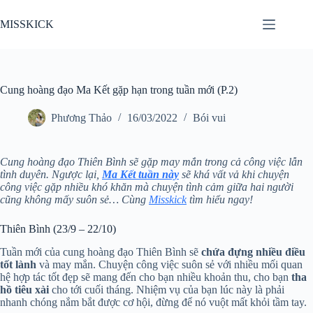
Chuyển
đến
MISSKICK
phần
nội
dung
Cung hoàng đạo Ma Kết gặp hạn trong tuần mới (P.2)
Phương Thảo
16/03/2022
Bói vui
Cung hoàng đạo Thiên Bình sẽ gặp may mắn trong cả công việc lẫn
tình duyên. Ngược lại,
Ma Kết tuần này
sẽ khá vất vả khi chuyện
công việc gặp nhiều khó khăn mà chuyện tình cảm giữa hai người
cũng không mấy suôn sẻ… Cùng
Misskick
tìm hiểu ngay!
Thiên Bình (23/9 – 22/10)
Tuần mới của cung hoàng đạo Thiên Bình sẽ
chứa đựng nhiều điều
tốt lành
và may mắn. Chuyện công việc suôn sẻ với nhiều mối quan
hệ hợp tác tốt đẹp sẽ mang đến cho bạn nhiều khoản thu, cho bạn
tha
hồ tiêu xài
cho tới cuối tháng. Nhiệm vụ của bạn lúc này là phải
nhanh chóng nắm bắt được cơ hội, đừng để nó vuột mất khỏi tầm tay.