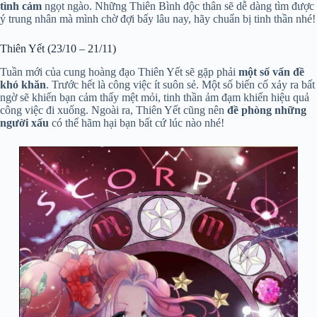
tình cảm
ngọt ngào. Những Thiên Bình độc thân sẽ dễ dàng tìm được
ý trung nhân mà mình chờ đợi bấy lâu nay, hãy chuẩn bị tinh thần nhé!
Thiên Yết (23/10 – 21/11)
Tuần mới của cung hoàng đạo Thiên Yết sẽ gặp phải
một số vấn đề
khó khăn
. Trước hết là công việc ít suôn sẻ. Một số biến cố xảy ra bất
ngờ sẽ khiến bạn cảm thấy mệt mỏi, tinh thần ảm đạm khiến hiệu quả
công việc đi xuống. Ngoài ra, Thiên Yết cũng nên
đề phòng những
người xấu
có thể hãm hại bạn bất cứ lúc nào nhé!