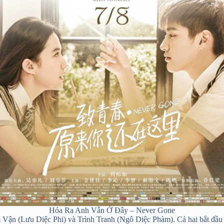
Hóa Ra Anh Vẫn Ở Đây – Never Gone
 Vận (Lưu Diệc Phi) và Trình Tranh (Ngô Diệc Phàm). Cả hai bắt đầu 