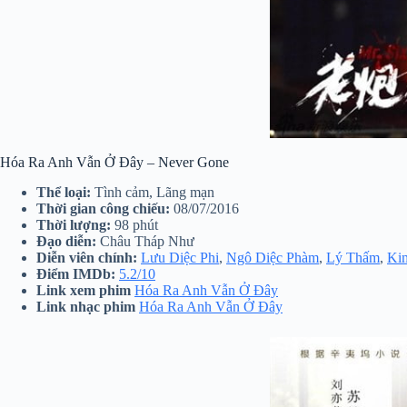
Hóa Ra Anh Vẫn Ở Đây – Never Gone
Thể loại:
Tình cảm, Lãng mạn
Thời gian công chiếu:
08/07/2016
Thời lượng:
98 phút
Đạo diễn:
Châu Tháp Như
Diễn viên chính:
Lưu Diệc Phi
,
Ngô Diệc Phàm
,
Lý Thấm
,
Kim
Điểm IMDb:
5.2/10
Link xem phim
Hóa Ra Anh Vẫn Ở Đây
Link nhạc phim
Hóa Ra Anh Vẫn Ở Đây