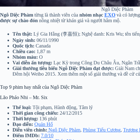
Ngô Diệc Phàm
Ngô Diệc Phàm
từng là thành viên của
nhóm nhạc
EXO
và có lượng
được sự chào đón
nồng nhiệt từ khán giả và người hâm mộ.
Tên thật:
Lý Gia Hằng (李嘉恒); Nghệ danh: Kris Wu; tên tiến
Ngày sinh:
06/11/1990
Quốc tịch:
Canada
Chiều cao:
1,87 m
Nhóm máu:
O
Vai diễn ấn tượng:
Lạc Kỳ trong Công Du Châu Âu, Ngân Trầ
Giải thưởng tiêu biểu
Ngô Diệc Phàm đạt được:
Giải Nam chí
Đêm hội Weibo 2015. Xem thêm một số giải thưởng và đề cử củ
Top 9 phim hay nhất của Ngô Diệc Phàm
Lão Pháo Nhi – Mr. Six
Thể loại:
Tội phạm, Hành động, Tâm lý
Thời gian công chiếu:
24/12/2015
Thời lượng:
136 phút
Đạo diễn:
Quản Hổ
Diễn viên chính:
Ngô Diệc Phàm
,
Phùng Tiểu Cương
,
Trương
Điểm IMDb:
7.0/10