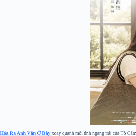
Hóa Ra Anh Vẫn Ở Đây
xoay quanh mối tình ngang trái của Tô Cẩm