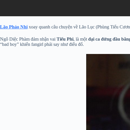
Lão Pháo Nhi
xoay quanh câu chuyện về Lão Lục (Phùng Tiểu Cương), 
Ngô Diệc Phàm đảm nhận vai
Tiểu Phi
, là một
đại ca đứng đầu băn
“bad boy” khiến fangirl phải say như điếu đổ.