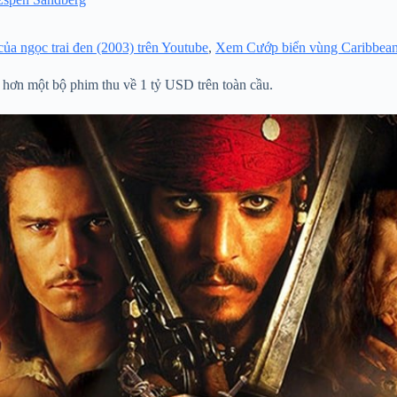
a ngọc trai đen (2003) trên Youtube
,
Xem Cướp biển vùng Caribbean: 
u hơn một bộ phim thu về 1 tỷ USD trên toàn cầu.