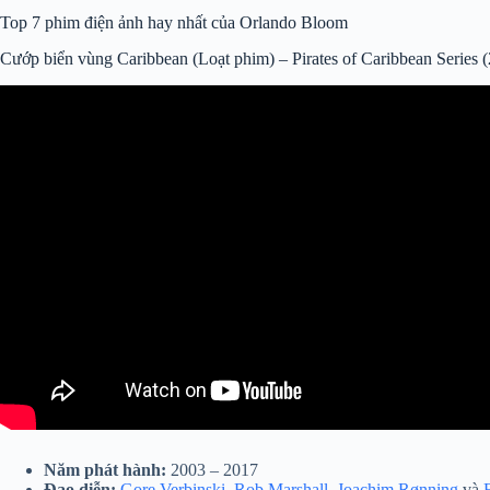
Top 7 phim điện ảnh hay nhất của Orlando Bloom
Cướp biển vùng Caribbean (Loạt phim) – Pirates of Caribbean Series 
Năm phát hành:
2003 – 2017
Đạo diễn:
Gore Verbinski
,
Rob Marshall
,
Joachim Rønning
và