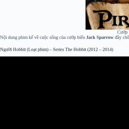
Cướp b
Nội dung phim kể về cuộc sống của cướp biển
Jack Sparrow
đầy chôn
Người Hobbit (Loạt phim) – Series The Hobbit (2012 – 2014)