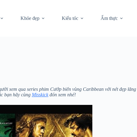
Khỏe đẹp
Kiểu tóc
Ẩm thực
i xem qua series phim Cướp biển vùng Caribbean với nét đẹp lãng tử,
ác bạn hãy cùng
Misskick
đón xem nhé!