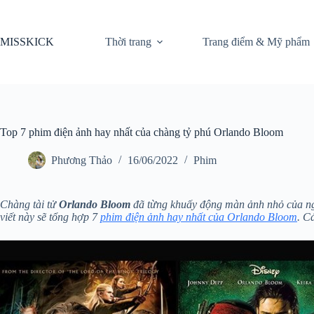
Chuyển
đến
phần
MISSKICK
Thời trang
Trang điểm & Mỹ phẩm
nội
dung
Top 7 phim điện ảnh hay nhất của chàng tỷ phú Orlando Bloom
Phương Thảo
16/06/2022
Phim
Chàng tài tử
Orlando Bloom
đã từng khuấy động màn ảnh nhỏ của ngườ
viết này sẽ tổng hợp 7
phim điện ảnh hay nhất của Orlando Bloom
. C