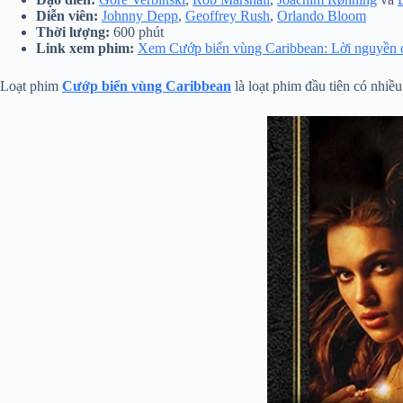
Diễn viên:
Johnny Depp
,
Geoffrey Rush
,
Orlando Bloom
Thời lượng:
600 phút
Link xem phim:
Xem Cướp biển vùng Caribbean: Lời nguyền củ
Loạt phim
Cướp biển vùng Caribbean
là loạt phim đầu tiên có nhiề