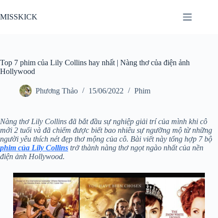
Chuyển
đến
MISSKICK
phần
nội
dung
Top 7 phim của Lily Collins hay nhất | Nàng thơ của điện ảnh
Hollywood
Phương Thảo
15/06/2022
Phim
Nàng thơ Lily Collins đã bắt đầu sự nghiệp giải trí của mình khi cô
mới 2 tuổi và đã chiếm được biết bao nhiêu sự ngưỡng mộ từ những
người yêu thích nét đẹp thơ mộng của cô. Bài viết này tổng hợp 7 bộ
phim của Lily Collins
trở thành nàng thơ ngọt ngào nhất của nền
điện ảnh Hollywood.