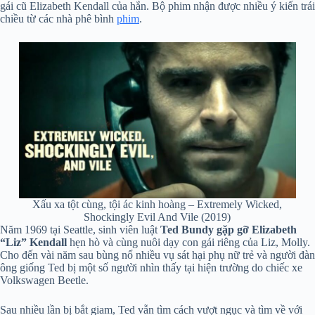
gái cũ Elizabeth Kendall của hắn. Bộ phim nhận được nhiều ý kiến trái
chiều từ các nhà phê bình
phim
.
Xấu xa tột cùng, tội ác kinh hoàng – Extremely Wicked,
Shockingly Evil And Vile (2019)
Năm 1969 tại Seattle, sinh viên luật
Ted Bundy gặp gỡ Elizabeth
“Liz” Kendall
hẹn hò và cùng nuôi dạy con gái riêng của Liz, Molly.
Cho đến vài năm sau bùng nổ nhiều vụ sát hại phụ nữ trẻ và người đàn
ông giống Ted bị một số người nhìn thấy tại hiện trường do chiếc xe
Volkswagen Beetle.
Sau nhiều lần bị bắt giam, Ted vẫn tìm cách vượt ngục và tìm về với