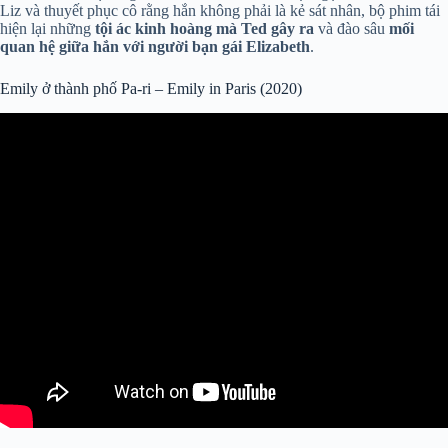
Liz và thuyết phục cô rằng hắn không phải là kẻ sát nhân, bộ phim tái
hiện lại những
tội ác kinh hoàng mà Ted gây ra
và đào sâu
mối
quan hệ giữa hắn với người bạn gái Elizabeth
.
Emily ở thành phố Pa-ri – Emily in Paris (2020)