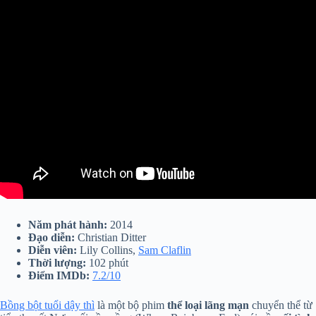
Năm phát hành:
2014
Đạo diễn:
Christian Ditter
Diễn viên:
Lily Collins,
Sam Claflin
Thời lượng:
102 phút
Điểm IMDb:
7.2/10
Bồng bột tuổi dậy thì
là một bộ phim
thể loại lãng mạn
chuyển thể từ