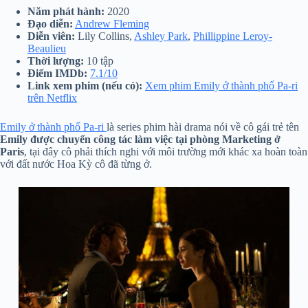
Năm phát hành:
2020
Đạo diễn:
Andrew Fleming
Diễn viên:
Lily Collins,
Ashley Park
,
Phillippine Leroy-
Beaulieu
Thời lượng:
10 tập
Điểm IMDb:
7.1/10
Link xem phim (nếu có):
Xem phim Emily ở thành phố Pa-ri
trên Netflix
Emily ở thành phố Pa-ri
là series phim hài drama nói về cô gái trẻ tên
Emily được chuyển công tác làm việc tại phòng Marketing ở
Paris
, tại đây cô phải thích nghi với môi trường mới khác xa hoàn toàn
với đất nước Hoa Kỳ cô đã từng ở.