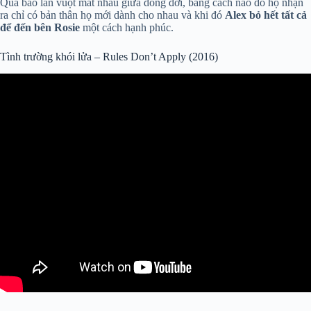
Qua bao lần vuột mất nhau giữa dòng đời, bằng cách nào đó họ nhận
ra chỉ có bản thân họ mới dành cho nhau và khi đó
Alex bỏ hết tất cả
để đến bên Rosie
một cách hạnh phúc.
Tình trường khói lửa – Rules Don’t Apply (2016)