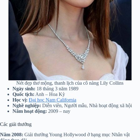
Nét đẹp thơ mộng, thanh lịch của cô nàng Lily Collins
Ngày sinh:
18 tháng 3 năm 1989
Quốc tịch:
Anh – Hoa Kỳ
Học vị:
Đại học Nam California
Nghề nghiệp:
Diễn viên, Người mẫu, Nhà hoạt động xã hội
Năm hoạt động:
2009 – nay
Các giải thưởng
Năm 2008:
Giải thưởng Young Hollywood ở hạng mục Nhân vật