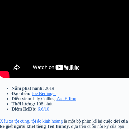
Năm phát hành:
2019
Đạo diễn:
Joe Berlinger
Diễn viên:
Lily Collins,
Zac Effron
Thời lượng:
108 phút
Điểm IMDb:
6.6/10
Xấu xa tột cùng, tội ác kinh hoàng
là một bộ phim kể lại
cuộc đời của
kẻ giết người khét tiếng Ted Bundy
, dựa trên cuốn hồi ký của bạn