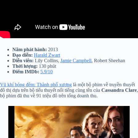
Năm phát hành:
2013
Đạo diễn:
Harald Zwart
Diễn viên:
Lily Collins,
Jamie Campbell
, Robert Sheehan
Thời lượng:
130 phút
Điểm IMDb:
5.9/10
Vũ khí bóng đêm: Thành phố xương
là một bộ phim về truyền thuyết
đô thị dựa trên bộ tiểu thuyết nổi tiếng cùng tên của
Cassandra Clare
,
bộ phim đã thu về 91 triệu đô trên tổng doanh thu.