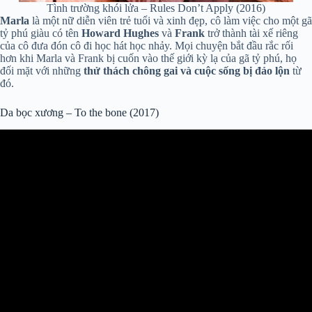
Tình trường khói lửa – Rules Don’t Apply (2016)
Marla
là một nữ diễn viên trẻ tuổi và xinh đẹp, cô làm việc cho một gã
tỷ phú giàu có tên
Howard Hughes
và
Frank
trở thành tài xế riêng
của cô đưa đón cô đi học hát học nhảy. Mọi chuyện bắt đầu rắc rối
hơn khi Marla và Frank bị cuốn vào thế giới kỳ lạ của gã tỷ phú, họ
đối mặt với những
thử thách chông gai và cuộc sống bị đảo lộn
từ
đó.
Da bọc xương – To the bone (2017)