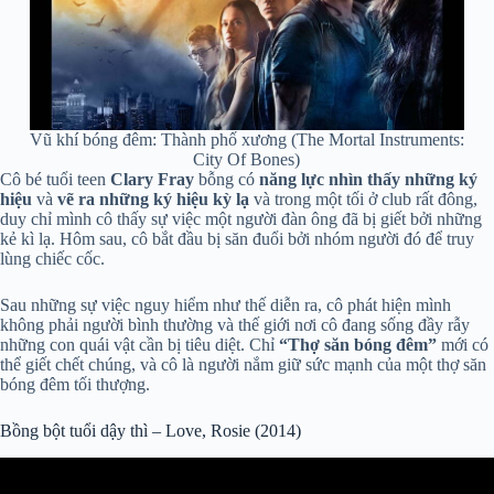
Vũ khí bóng đêm: Thành phố xương (The Mortal Instruments:
City Of Bones)
Cô bé tuổi teen
Clary Fray
bỗng có
năng lực nhìn thấy những ký
hiệu
và
vẽ ra những ký hiệu kỳ lạ
và trong một tối ở club rất đông,
duy chỉ mình cô thấy sự việc một người đàn ông đã bị giết bởi những
kẻ kì lạ. Hôm sau, cô bắt đầu bị săn đuổi bởi nhóm người đó để truy
lùng chiếc cốc.
Sau những sự việc nguy hiểm như thế diễn ra, cô phát hiện mình
không phải người bình thường và thế giới nơi cô đang sống đầy rẫy
những con quái vật cần bị tiêu diệt. Chỉ
“Thợ săn bóng đêm”
mới có
thể giết chết chúng, và cô là người nắm giữ sức mạnh của một thợ săn
bóng đêm tối thượng.
Bồng bột tuổi dậy thì – Love, Rosie (2014)