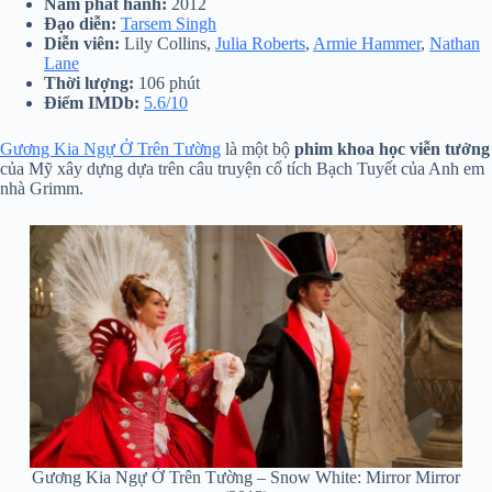
Năm phát hành:
2012
Đạo diễn:
Tarsem Singh
Diễn viên:
Lily Collins,
Julia Roberts
,
Armie Hammer
,
Nathan
Lane
Thời lượng:
106 phút
Điểm IMDb:
5.6/10
Gương Kia Ngự Ở Trên Tường
là một bộ
phim khoa học viễn tưởng
của Mỹ xây dựng dựa trên câu truyện cổ tích Bạch Tuyết của Anh em
nhà Grimm.
Gương Kia Ngự Ở Trên Tường – Snow White: Mirror Mirror