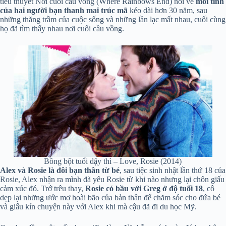
tiểu thuyết Nơi cuối cầu vồng (Where Rainbows End) nói về
mối tình
của hai người bạn thanh mai trúc mã
kéo dài hơn 30 năm, sau
những thăng trầm của cuộc sống và những lần lạc mất nhau, cuối cùng
họ đã tìm thấy nhau nơi cuối cầu vồng.
Bồng bột tuổi dậy thì – Love, Rosie (2014)
Alex và Rosie
là đôi bạn thân từ bé
, sau tiệc sinh nhật lần thứ 18 của
Rosie, Alex nhận ra mình đã yêu Rosie từ khi nào nhưng lại chôn giấu
cảm xúc đó. Trớ trêu thay,
Rosie có bầu với Greg ở độ tuổi 18
, cô
dẹp lại những ước mơ hoài bão của bản thân để chăm sóc cho đứa bé
và giấu kín chuyện này với Alex khi mà cậu đã đi du học Mỹ.