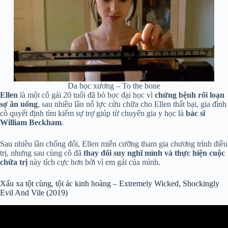
Da bọc xương – To the bone
Ellen
là một cô gái 20 tuổi đã bỏ học đại học vì
chứng bệnh rối loạn
sợ ăn uống
, sau nhiều lần nỗ lực cứu chữa cho Ellen thất bại, gia đình
cô quyết định tìm kiếm sự trợ giúp từ chuyên gia y học là
bác sĩ
William Beckham
.
Sau nhiều lần chống đối, Ellen miễn cưỡng tham gia chương trình điều
trị, nhưng sau cùng cô đã
thay đổi suy nghĩ mình và thực hiện cuộc
chữa trị
này tích cực hơn bởi vì em gái của mình.
Xấu xa tột cùng, tội ác kinh hoàng – Extremely Wicked, Shockingly
Evil And Vile (2019)