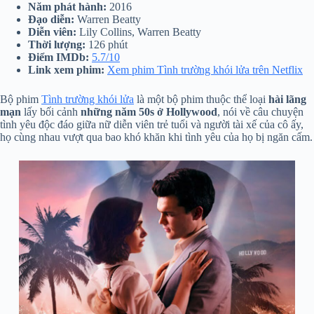
Năm phát hành:
2016
Đạo diễn:
Warren Beatty
Diễn viên:
Lily Collins, Warren Beatty
Thời lượng:
126 phút
Điểm IMDb:
5.7/10
Link xem phim:
Xem phim Tình trường khói lửa trên Netflix
Bộ phim
Tình trường khói lửa
là một bộ phim thuộc thể loại
hài lãng
mạn
lấy bối cảnh
những năm 50s ở Hollywood
, nói về câu chuyện
tình yêu độc đáo giữa nữ diễn viên trẻ tuổi và người tài xế của cô ấy,
họ cùng nhau vượt qua bao khó khăn khi tình yêu của họ bị ngăn cấm.