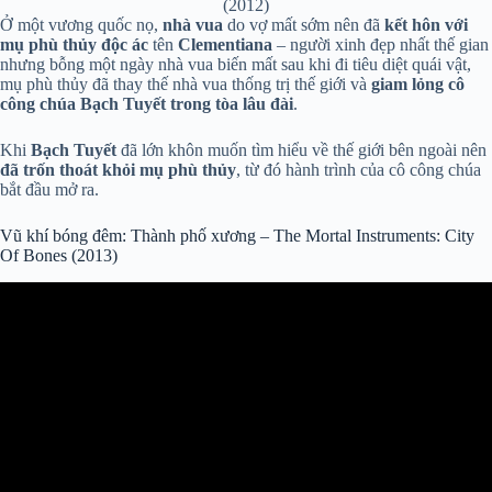
(2012)
Ở một vương quốc nọ,
nhà vua
do vợ mất sớm nên đã
kết hôn với
mụ phù thủy độc ác
tên
Clementiana
– người xinh đẹp nhất thế gian
nhưng bỗng một ngày nhà vua biến mất sau khi đi tiêu diệt quái vật,
mụ phù thủy đã thay thế nhà vua thống trị thế giới và
giam lỏng cô
công chúa Bạch Tuyết trong tòa lâu đài
.
Khi
Bạch Tuyết
đã lớn khôn muốn tìm hiểu về thế giới bên ngoài nên
đã trốn thoát khỏi mụ phù thủy
, từ đó hành trình của cô công chúa
bắt đầu mở ra.
Vũ khí bóng đêm: Thành phố xương – The Mortal Instruments: City
Of Bones (2013)