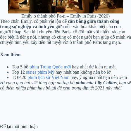
Emily ở thành phố Pa-ri – Emily in Paris (2020)
Theo chân Emily, cô phải vật lộn để
cân bằng giữa thành công
trong sự nghiệp và tình yêu
giữa nền văn hóa khác biệt của con
người Pháp. Sau khi chuyển đến Paris, cô đối mặt với nhiều rào cản
đặc biệt là tiếng nói, nhưng cô cũng có một người bạn giúp đỡ mình và
chuyện tình yêu xảy đến rất tuyệt vời ở thành phố Paris lãng mạn.
Xem
thêm
:
Top 5 bộ
phim Trung Quốc mới
hay nhất dự kiến ra mắt
Top 12
series phim Mỹ
hay nhất bạn không nên bỏ lỡ
TOP 20
phim lịch sử Việt Nam
hay, ý nghĩa nhất bạn nên xem
Hi vọng qua bài viết tổng hợp những bộ
phim của Lily Collins
, bạn sẽ
có thêm nhiều phim hay bỏ túi để xem trong dịp tết 2021 này nhé!
Để lại một bình luận