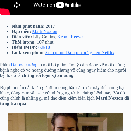
Năm phát hành:
2017
Đạo diễn:
Marti Noxton
Diễn viên:
Lily Collins,
Keanu Reeves
Thời lượng:
107 phút
Điểm IMDb:
6.8/10
Link xem phim:
Xem phim Da bọc xương trên Netflix
Phim
Da bọc xương
là một bộ phim tâm lý cảm động về một chứng
bệnh nghe có vẻ hoang đường nhưng vô cùng nguy hiểm cho người
bệnh, đó là
chứng rối loạn sợ ăn uống
.
Bộ phim dẫn dắt khán giả đi từ cung bậc cảm xúc này đến cung bậc
khác, đồng cảm sâu sắc với những người bị chứng bệnh này. Và đó
cũng chính là những gì mà đạo diễn kiêm biên kịch
Marti Noxton đã
từng trải qua
.