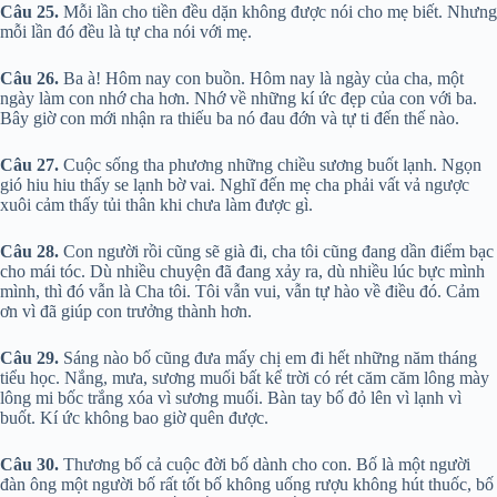
Câu 25.
Mỗi lần cho tiền đều dặn không được nói cho mẹ biết. Nhưng
mỗi lần đó đều là tự cha nói với mẹ.
Câu 26.
Ba à! Hôm nay con buồn. Hôm nay là ngày của cha, một
ngày làm con nhớ cha hơn. Nhớ về những kí ức đẹp của con với ba.
Bây giờ con mới nhận ra thiếu ba nó đau đớn và tự ti đến thế nào.
Câu 27.
Cuộc sống tha phương những chiều sương buốt lạnh. Ngọn
gió hiu hiu thấy se lạnh bờ vai. Nghĩ đến mẹ cha phải vất vả ngược
xuôi cảm thấy tủi thân khi chưa làm được gì.
Câu 28.
Con người rồi cũng sẽ già đi, cha tôi cũng đang dần điểm bạc
cho mái tóc. Dù nhiều chuyện đã đang xảy ra, dù nhiều lúc bực mình
mình, thì đó vẫn là Cha tôi. Tôi vẫn vui, vẫn tự hào về điều đó. Cảm
ơn vì đã giúp con trưởng thành hơn.
Câu 29.
Sáng nào bố cũng đưa mấy chị em đi hết những năm tháng
tiểu học. Nắng, mưa, sương muối bất kể trời có rét căm căm lông mày
lông mi bốc trắng xóa vì sương muối. Bàn tay bố đỏ lên vì lạnh vì
buốt. Kí ức không bao giờ quên được.
Câu 30.
Thương bố cả cuộc đời bố dành cho con. Bố là một người
đàn ông một người bố rất tốt bố không uống rượu không hút thuốc, bố