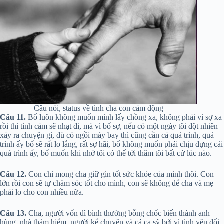
Câu nói, status về tình cha con cảm động
Câu 11.
Bố luôn không muốn mình lấy chồng xa, không phải vì sợ xa
rồi thì tình cảm sẽ nhạt đi, mà vì bố sợ, nếu có một ngày tôi đột nhiên
xảy ra chuyện gì, dù có ngồi máy bay thì cũng cần cả quá trình, quá
trình ấy bố sẽ rất lo lắng, rất sợ hãi, bố không muốn phải chịu đựng cái
quá trình ấy, bố muốn khi nhớ tôi có thể tới thăm tôi bất cứ lúc nào.
Câu 12.
Con chỉ mong cha giữ gìn tốt sức khỏe của mình thôi. Con
lớn rồi con sẽ tự chăm sóc tốt cho mình, con sẽ không để cha và mẹ
phải lo cho con nhiều nữa.
Câu 13.
Cha, người vốn dĩ bình thường bỗng chốc biến thành anh
hùng, nhà thám hiểm, người kể chuyện và cả ca sỹ bởi vì tình yêu đối