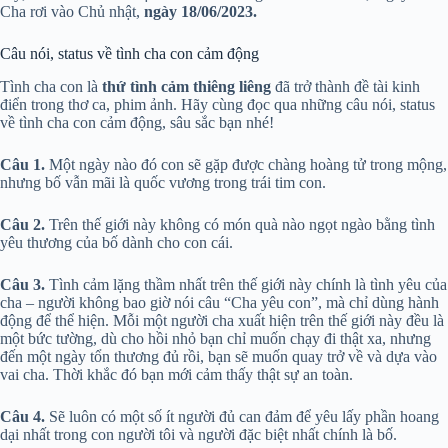
Cha rơi vào Chủ nhật,
ngày 18/06/2023.
Câu nói, status về tình cha con cảm động
Tình cha con là
thứ tình cảm thiêng liêng
đã trở thành đề tài kinh
điển trong thơ ca, phim ảnh. Hãy cùng đọc qua những câu nói, status
về tình cha con cảm động, sâu sắc bạn nhé!
Câu 1.
Một ngày nào đó con sẽ gặp được chàng hoàng tử trong mộng,
nhưng bố vẫn mãi là quốc vương trong trái tim con.
Câu 2.
Trên thế giới này không có món quà nào ngọt ngào bằng tình
yêu thương của bố dành cho con cái.
Câu 3.
Tình cảm lặng thầm nhất trên thế giới này chính là tình yêu của
cha – người không bao giờ nói câu “Cha yêu con”, mà chỉ dùng hành
động để thể hiện. Mỗi một người cha xuất hiện trên thế giới này đều là
một bức tường, dù cho hồi nhỏ bạn chỉ muốn chạy đi thật xa, nhưng
đến một ngày tổn thương đủ rồi, bạn sẽ muốn quay trở về và dựa vào
vai cha. Thời khắc đó bạn mới cảm thấy thật sự an toàn.
Câu 4.
Sẽ luôn có một số ít người đủ can đảm để yêu lấy phần hoang
dại nhất trong con người tôi và người đặc biệt nhất chính là bố.