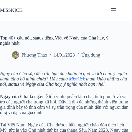
Chuyển
đến
MISSKICK
phần
nội
dung
Top 40+ câu nói, status tiếng Việt về Ngày của Cha hay, ý
nghĩa nhất
Phương Thảo
14/01/2023
Ứng dụng
Ngày của Cha sắp đến rồi, bạn đã chuẩn bị quà và lời chúc ý nghĩa
dành tặng bố mình chưa? Hãy cùng
Misskick
tham khảo những câu
nói,
status về Ngày của Cha
hay, ý nghĩa nhất bạn nhé!
Ngày của Cha
là ngày lễ tôn vinh quyền làm cha, tình phụ tử và vai
trò của người cha trong xã hội. Đây là dịp để những thành viên trong
gia đình bày tỏ tình cảm và sự trân trọng của mình đến với người đàn
ông vĩ đại của gia đình.
Tại Việt Nam, Ngày của Cha được nhiều người chào đón theo lịch
Mỹ, tức là vào Chủ nhật thứ ba của tháng Sáu. Năm 2023, Ngày của