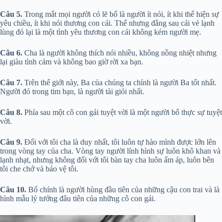
Câu 5.
Trong mắt mọi người có lẽ bố là người ít nói, ít khi thể hiện sự
yêu chiều, ít khi nói thương con cái. Thế nhưng đằng sau cái vẻ lạnh
lùng đó lại là một tình yêu thương con cái không kém người mẹ.
Câu 6.
Cha là người không thích nói nhiều, không nồng nhiệt nhưng
lại giàu tình cảm và không bao giờ rời xa bạn.
Câu 7.
Trên thế giới này, Ba của chúng ta chính là người Ba tốt nhất.
Người đó trong tim bạn, là người tài giỏi nhất.
Câu 8.
Phía sau một cô con gái tuyệt vời là một người bố thực sự tuyệt
vời.
Câu 9.
Đối với tôi cha là duy nhất, tôi luôn tự hào mình được lớn lên
trong vòng tay của cha. Vòng tay người lính hình sự luôn khô khan và
lạnh nhạt, nhưng không đối với tôi bàn tay cha luôn ấm áp, luôn bên
tôi che chở và bảo vệ tôi.
Câu 10.
Bố chính là người hùng đầu tiên của những cậu con trai và là
hình mẫu lý tưởng đâu tiên của những cô con gái.