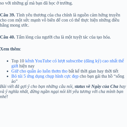
so với những gì mà bạn đã học ở trường.
Câu 39.
Tình yêu thương của cha chính là nguồn cảm hứng truyền
cho con một sức mạnh vô biên để con có thể thực hiện những điều
hằng mong ước.
Câu 40.
Tấm lòng của người cha là một tuyệt tác của tạo hóa.
Xem thêm
:
Top 10
kênh YouTube có lượt subscribe (đăng ký) cao nhất thế
giới
hiện nay
Giữ cho quần áo luôn thơm tho
bất kể thời gian hay thời tiết
Bỏ túi 5 ứng dụng chụp hình cực đẹp
cho bạn gái tha hồ “sống
ảo”
Bài viết đã gợi ý cho bạn những câu nói,
status về Ngày của Cha
hay
và ý nghĩa nhất, đừng ngần ngại nói lời yêu tương với cha mình bạn
nhé!