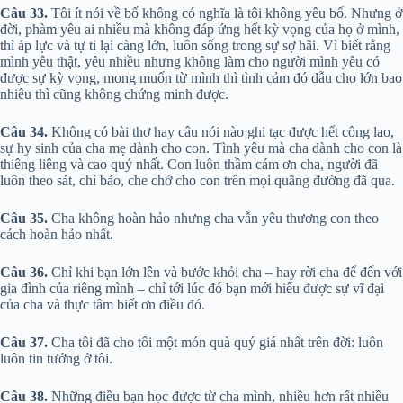
Câu 33.
Tôi ít nói về bố không có nghĩa là tôi không yêu bố. Nhưng ở
đời, phàm yêu ai nhiều mà không đáp ứng hết kỳ vọng của họ ở mình,
thì áp lực và tự ti lại càng lớn, luôn sống trong sự sợ hãi. Vì biết rằng
mình yêu thật, yêu nhiều nhưng không làm cho người mình yêu có
được sự kỳ vọng, mong muốn từ mình thì tình cảm đó dẫu cho lớn bao
nhiêu thì cũng không chứng minh được.
Câu 34.
Không có bài thơ hay câu nói nào ghi tạc được hết công lao,
sự hy sinh của cha mẹ dành cho con. Tình yêu mà cha dành cho con là
thiêng liêng và cao quý nhất. Con luôn thầm cám ơn cha, người đã
luôn theo sát, chỉ bảo, che chở cho con trên mọi quãng đường đã qua.
Câu 35.
Cha không hoàn hảo nhưng cha vẫn yêu thương con theo
cách hoàn hảo nhất.
Câu 36.
Chỉ khi bạn lớn lên và bước khỏi cha – hay rời cha để đến với
gia đình của riêng mình – chỉ tới lúc đó bạn mới hiểu được sự vĩ đại
của cha và thực tâm biết ơn điều đó.
Câu 37.
Cha tôi đã cho tôi một món quà quý giá nhất trên đời: luôn
luôn tin tưởng ở tôi.
Câu 38.
Những điều bạn học được từ cha mình, nhiều hơn rất nhiều