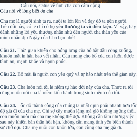
Câu nói, status về tình cha con cảm động
Câu nói về lòng biết ơn cha
Cha mẹ là người sinh ta ra, nuôi ta lớn lên và dạy dỗ ta nên người.
Trên đời này, có lẽ chỉ có họ
yêu thương ta vô điều kiện.
Vì vậy, hãy
dành những lời yêu thương nhắn nhủ đến người cha thân yêu của
mình nhân dịp Ngày của Cha bạn nhé!
Câu 21.
Thời gian khiến cho bóng lưng của bố bắt đầu còng xuống,
khuôn mặt in hằn bao vết nhăn. Cầu mong cho bố của con luôn được
bình an, mạnh khỏe và hạnh phúc.
Câu 22.
Bố mãi là người con yêu quý và tự hào nhất trên thế gian này.
Câu 23.
Cha luôn nói tôi là niềm tự hào đời này của cha. Thực ra tôi
cũng muốn nói cha là niềm kiêu hãnh trong sinh mệnh của tôi.
Câu 24.
Tốc độ thành công của chúng ta nhất định phải nhanh hơn tốc
độ già đi của cha mẹ. Chỉ sợ cây muốn lặng mà gió không ngừng thổi,
con muốn nuôi mà cha mẹ không thể đợi. Không cần làm những việc
sau này khiến bản thân hối hận, không cần mang tình yêu biến thành
sự chờ đợi. Cha mẹ nuôi con khôn lớn, con cùng cha mẹ già đi.