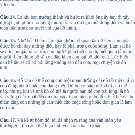
với con.
Câu 14.
Là khi bạn trưởng thành và bước ra khỏi ông ấy hay đi xây
dựng hạnh phúc cho riêng mình, rồi sau đó bạn mới đong đếm và hoàn
toàn trân trọng sự tuyệt vời của bố mình.
Câu 15.
Nhớ bố. Thèm cảm giác được bố quan tâm. Thèm cảm giác
được bố chỉ dạy những điều hay lẽ phải trong cuộc sống. Làm sai bố
sẽ nói con gái bố sai rồi, con người phải biết cho đi, biết quan tâm mọi
người. Làm đúng bố sẽ xoa đầu khen con gái bố giỏi quá. Lúc buồn
đau bế tắc sẽ có bố nói rằng không sao đâu con, mọi chuyện sẽ ổn
thôi.
Câu 16.
Bố vẫn có thể cõng con một đoạn đường dài dù rất mệt chỉ vì
con đang bệnh hoặc con đang mệt. Dù bố có nắm giữ vị trí cao thế
nào, nhưng khi về nhà bố có thể là người bạn để con trải lòng, là bờ
vai vững chắc nhất để con dựa vào. Con thích gì bố đều biết hết và âm
thầm tặng con những gì cần thiết cho cuộc sống hoặc đơn giản là làm
con vui.
Câu 17.
Và kể từ hôm đó, tôi đã nhận ra rằng cha vẫn luôn yêu
thương tôi, dù cách thể hiện tình yêu của cha có khác