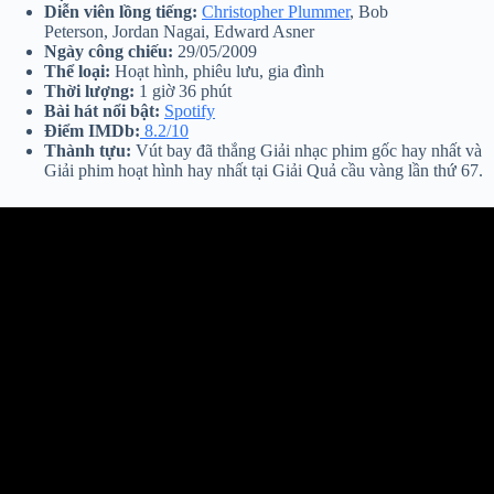
Diễn viên lồng tiếng:
Christopher Plummer
, Bob
Peterson, Jordan Nagai, Edward Asner
Ngày công chiếu:
29/05/2009
Thể loại:
Hoạt hình, phiêu lưu, gia đình
Thời lượng:
1 giờ 36 phút
Bài hát nổi bật:
Spotify
Điểm IMDb:
8.2/10
Thành tựu:
Vút bay đã thắng Giải nhạc phim gốc hay nhất và
Giải phim hoạt hình hay nhất tại Giải Quả cầu vàng lần thứ 67.