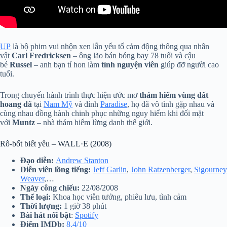
UP
là bộ phim vui nhộn xen lẫn yếu tố cảm động thông qua nhân
vật
Carl Fredricksen
– ông lão bán bóng bay 78 tuổi và cậu
bé
Russel
– anh bạn tí hon làm
tình nguyện viên
giúp đỡ người cao
tuổi.
Trong chuyến hành trình thực hiện ước mơ
thám hiểm vùng đất
hoang dã
tại
Nam Mỹ
và đỉnh
Paradise
, họ đã vô tình gặp nhau và
cùng nhau đồng hành chinh phục những nguy hiểm khi đối mặt
với
Muntz
– nhà thám hiểm lừng danh thế giới.
Rô-bốt biết yêu – WALL·E (2008)
Đạo diễn:
Andrew Stanton
Diễn viên lồng tiếng:
Jeff Garlin
,
John Ratzenberger
,
Sigourney
Weaver
,…
Ngày công chiếu:
22/08/2008
Thể loại:
Khoa học viễn tưởng, phiêu lưu, tình cảm
Thời lượng:
1 giờ 38 phút
Bài hát nổi bật
:
Spotify
Điểm IMDb:
8.4/10