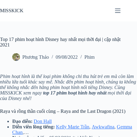
Chuyển
đến
MISSKICK
phần
nội
dung
Top 17 phim hoạt hình Disney hay nhất mọi thời đại | cập nhật
2021
Phương Thảo
09/08/2022
Phim
Phim hoạt hình là thể loại phim không chỉ thu hút trẻ em mà còn làm
nhiều lứa tuổi khác say mê. Nhắc đến phim hoạt hình, chúng ta không
thể không nhắc đến hãng phim hoạt hình nổi tiếng Disney. Cùng
MISSKICK xem ngay
top 17 phim hoạt hình hay nhất
mọi thời đại
của Disney nhé!
Raya và rồng thần cuối cùng – Raya and the Last Dragon (2021)
Đạo diễn:
Don Hall
Diễn viên lồng tiếng:
Kelly Marie Trần
,
Awkwafina
,
Gemma
Chan
,…