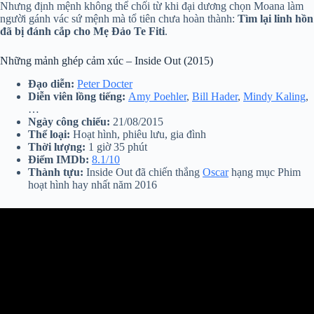
Nhưng định mệnh không thể chối từ khi đại dương chọn Moana làm
người gánh vác sứ mệnh mà tổ tiên chưa hoàn thành:
Tìm lại linh hồn
đã bị đánh cắp cho Mẹ Đảo Te Fiti
.
Những mảnh ghép cảm xúc – Inside Out (2015)
Đạo diễn:
Peter Docter
Diễn viên lồng tiếng:
Amy Poehler
,
Bill Hader
,
Mindy Kaling
,
…
Ngày công chiếu:
21/08/2015
Thể loại:
Hoạt hình, phiêu lưu, gia đình
Thời lượng:
1 giờ 35 phút
Điểm IMDb:
8.1/10
Thành tựu:
Inside Out đã chiến thắng
Oscar
hạng mục Phim
hoạt hình hay nhất năm 2016