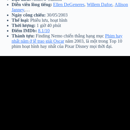
Diễn viên lồng tiếng:
Ellen DeGeneres
,
Willem Dafoe
,
Allison
Janney
,…
Ngày công chiếu:
30/05/2003
Thể loại:
Phiêu lưu, hoạt hình
Thời lượng:
1 giờ 40 phút
Điểm IMDb:
8.1/10
Thành tựu:
Finding Nemo chiến thắng hạng mục
Phim hay
nhất năm ở lễ trao giải Oscar
năm 2003, là một trong Top 10
phim hoạt hình hay nhất của Pixar Disney mọi thời đại.