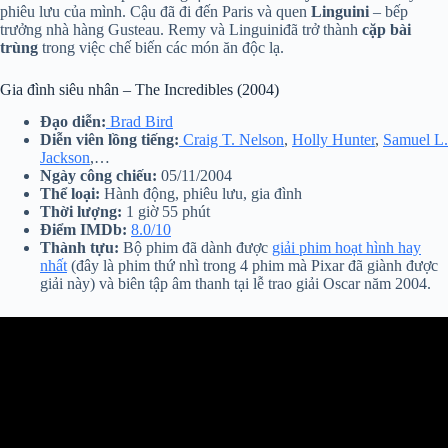
phiêu lưu của mình. Cậu đã đi đến Paris và quen
Linguini
– bếp
trưởng nhà hàng Gusteau. Remy và Linguiniđã trở thành
cặp bài
trùng
trong việc chế biến các món ăn độc lạ.
Gia đình siêu nhân – The Incredibles (2004)
Đạo diễn:
Brad Bird
Diễn viên lồng tiếng:
Craig T. Nelson
,
Holly Hunter
,
Samuel L.
Jackson
,…
Ngày công chiếu:
05/11/2004
Thể loại:
Hành động, phiêu lưu, gia đình
Thời lượng:
1 giờ 55 phút
Điểm IMDb:
8.0/10
Thành tựu:
Bộ phim đã dành được
giải phim hoạt hình hay
nhất
(đây là phim thứ nhì trong 4 phim mà Pixar đã giành được
giải này) và biên tập âm thanh tại lễ trao giải Oscar năm 2004.