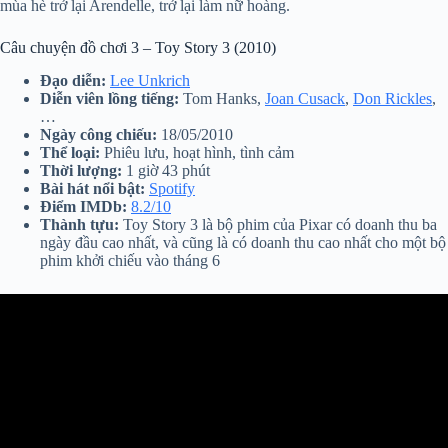
mùa hè trở lại Arendelle, trở lại làm nữ hoàng.
Câu chuyện đồ chơi 3 – Toy Story 3 (2010)
Đạo diễn:
Lee Unkrich
Diễn viên lồng tiếng:
Tom Hanks,
Joan Cusack
,
Don Rickles
,
…
Ngày công chiếu:
18/05/2010
Thể loại:
Phiêu lưu, hoạt hình, tình cảm
Thời lượng:
1 giờ 43 phút
Bài hát nổi bật:
Spotify
Điểm IMDb:
8.2/10
Thành tựu:
Toy Story 3 là bộ phim của Pixar có doanh thu ba
ngày đầu cao nhất, và cũng là có doanh thu cao nhất cho một bộ
phim khởi chiếu vào tháng 6