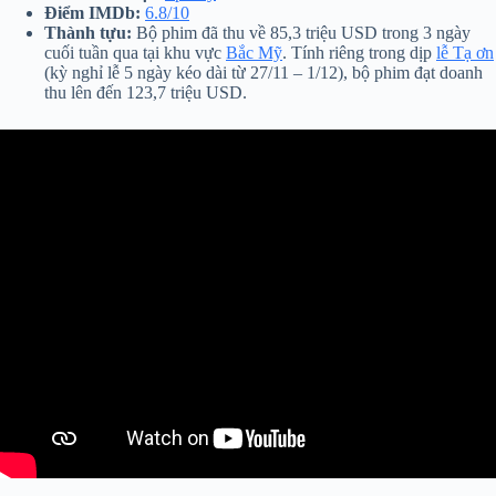
Điểm IMDb:
6.8/10
Thành tựu:
Bộ phim đã thu về 85,3 triệu USD trong 3 ngày
cuối tuần qua tại khu vực
Bắc Mỹ
. Tính riêng trong dịp
lễ Tạ ơn
(kỳ nghỉ lễ 5 ngày kéo dài từ 27/11 – 1/12), bộ phim đạt doanh
thu lên đến 123,7 triệu USD.