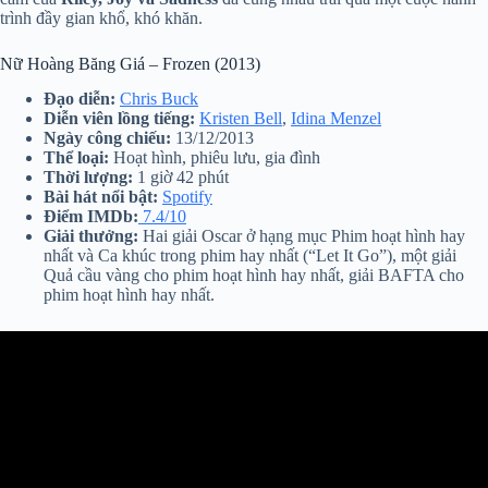
trình đầy gian khổ, khó khăn.
Nữ Hoàng Băng Giá – Frozen (2013)
Đạo diễn:
Chris Buck
Diễn viên lồng tiếng:
Kristen Bell
,
Idina Menzel
Ngày công chiếu:
13/12/2013
Thể loại:
Hoạt hình, phiêu lưu, gia đình
Thời lượng:
1 giờ 42 phút
Bài hát nổi bật:
Spotify
Điểm IMDb:
7.4/10
Giải thưởng:
Hai giải Oscar ở hạng mục Phim hoạt hình hay
nhất và Ca khúc trong phim hay nhất (“Let It Go”), một giải
Quả cầu vàng cho phim hoạt hình hay nhất, giải BAFTA cho
phim hoạt hình hay nhất.