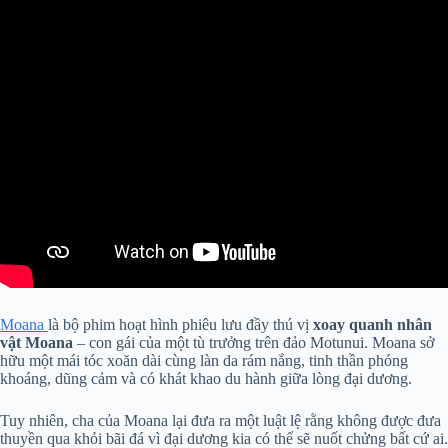
Moana
là bộ phim hoạt hình phiêu lưu đầy thú vị
xoay quanh nhân
vật Moana
– con gái của một tù trưởng trên đảo Motunui. Moana sở
hữu một mái tóc xoăn dài cùng làn da rám nắng, tinh thần phóng
khoáng, dũng cảm và có khát khao du hành giữa lòng đại dương.
Tuy nhiên, cha của Moana lại đưa ra một luật lệ rằng không được đưa
thuyền qua khỏi bãi đá vì đại dương kia có thể sẽ nuốt chửng bất cứ ai.