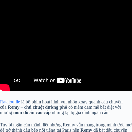
Ratatouille
là bộ phim hoạt hình vui nhộn xoay quanh câu chuyện
của
Remy
– c
hú chuột đường phố
có niềm đam mê bất diệt với
những
món đồ ăn cao cấp
nhưng lại bị gia đình ngăn cản.
Tuy bị ngăn cản mãnh liệt nhưng Renny vẫn mang trong mình ước mơ
để trở thành đầu bếp nổi tiếng tại Paris nên
Remy
đã bắt đầu chuyến