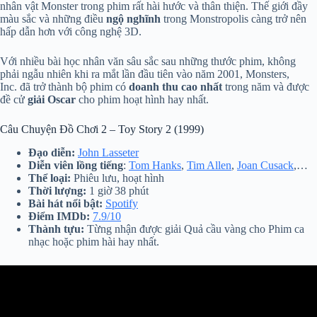
nhân vật Monster trong phim rất hài hước và thân thiện. Thế giới đầy
màu sắc và những điều
ngộ nghĩnh
trong Monstropolis càng trở nên
hấp dẫn hơn với công nghệ 3D.
Với nhiều bài học nhân văn sâu sắc sau những thước phim, không
phải ngẫu nhiên khi ra mắt lần đầu tiên vào năm 2001, Monsters,
Inc. đã trở thành bộ phim có
doanh thu cao nhất
trong năm và được
đề cử
giải Oscar
cho phim hoạt hình hay nhất.
Câu Chuyện Đồ Chơi 2 – Toy Story 2 (1999)
Đạo diễn:
John Lasseter
Diễn viên lồng tiếng
:
Tom Hanks
,
Tim Allen
,
Joan Cusack
,…
Thể loại:
Phiêu lưu, hoạt hình
Thời lượng:
1 giờ 38 phút
Bài hát nổi bật:
Spotify
Điểm IMDb:
7.9/10
Thành tựu:
Từng nhận được giải Quả cầu vàng cho Phim ca
nhạc hoặc phim hài hay nhất.