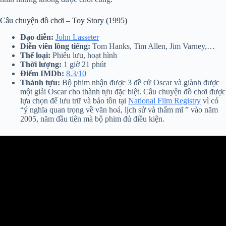
Câu chuyện đồ chơi – Toy Story (1995)
Đạo diễn:
John Lasseter
Diễn viên lồng tiếng:
Tom Hanks, Tim Allen, Jim Varney,…
Thể loại:
Phiêu lưu, hoạt hình
Thời lượng:
1 giờ 21 phút
Điểm IMDb:
8.3/10
Thành tựu:
Bộ phim nhận được 3 đề cử Oscar và giành được
một giải Oscar cho thành tựu đặc biệt. Câu chuyện đồ chơi được
lựa chọn để lưu trữ và bảo tồn tại
National Film Registry
vì có
“ý nghĩa quan trọng về văn hoá, lịch sử và thẩm mĩ ” vào năm
2005, năm đầu tiên mà bộ phim đủ điều kiện.