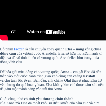
Bộ phim
Frozen
là câu chuyện xoay quanh
Elsa
–
nàng công chúa
dũng cảm
của vương quốc Arendelle. Elsa sở hữu một sức mạnh kì
diệu và đã vô tình khiến cả vương quốc Arendelle chìm trong mùa
đông vĩnh cữu.
Để hóa giải mùa đông cho vương quốc,
Anna
– em gái Elsa đã dấn
thân vào một cuộc hành trình gian khó cùng anh chàng
Kristoff
và chú tuần lộc
Sven
. Ban đầu, anh chàng
Olaf
thuyết phục Elsa trở
về, nhưng do quá hoảng loạn, Elsa không kìm chế được cảm xúc nên
đã găm một mảnh băng vào trái tim Anna.
Cuối cùng, nhờ có
tình yêu thương chân thành
của Anna mà Elsa đã thoát khỏi sự điều khiển của cảm xúc và đưa