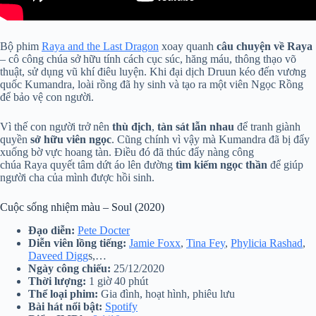
Bộ phim
Raya and the Last Dragon
xoay quanh
câu chuyện về Raya
– cô công chúa sở hữu tính cách cục súc, hăng máu, thông thạo võ
thuật, sử dụng vũ khí điêu luyện. Khi đại dịch Druun kéo đến vương
quốc Kumandra, loài rồng đã hy sinh và tạo ra một viên Ngọc Rồng
để bảo vệ con người.
Vì thế con người trở nên
thù
địch
,
tàn sát lẫn nhau
để tranh giành
quyền
sở hữu viên ngọc
. Cũng chính vì vậy mà Kumandra đã bị đẩy
xuống bờ vực hoang tàn. Điều đó đã thúc đẩy nàng công
chúa Raya quyết tâm dứt áo lên đường
tìm kiếm ngọc thần
để giúp
người cha của mình được hồi sinh.
Cuộc sống nhiệm màu – Soul (2020)
Đạo diễn:
Pete Docter
Diễn viên lồng tiếng:
Jamie Foxx
,
Tina Fey
,
Phylicia Rashad
,
Daveed Digg
s,…
Ngày công chiếu:
25/12/2020
Thời lượng:
1 giờ 40 phút
Thể loại phim:
Gia đình, hoạt hình, phiêu lưu
Bài hát nổi bật:
Spotify