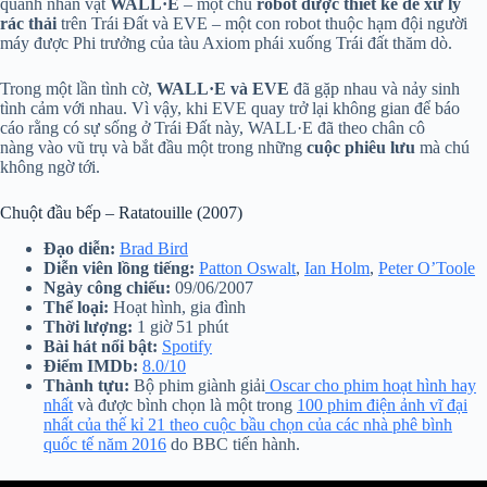
quanh nhân vật
WALL·E
– một chú
robot được thiết kế để xử lý
rác thải
trên Trái Đất và EVE – một con robot thuộc hạm đội người
máy được Phi trưởng của tàu Axiom phái xuống Trái đất thăm dò.
Trong một lần tình cờ,
WALL·E và EVE
đã gặp nhau và nảy sinh
tình cảm với nhau. Vì vậy, khi EVE quay trở lại không gian để báo
cáo rằng có sự sống ở Trái Đất này, WALL·E đã theo chân cô
nàng vào vũ trụ và bắt đầu một trong những
cuộc phiêu lưu
mà chú
không ngờ tới.
Chuột đầu bếp – Ratatouille (2007)
Đạo diễn:
Brad Bird
Diễn viên lồng tiếng:
Patton Oswalt
,
Ian Holm
,
Peter O’Toole
Ngày công chiếu:
09/06/2007
Thể loại:
Hoạt hình, gia đình
Thời lượng:
1 giờ 51 phút
Bài hát nổi bật:
Spotify
Điểm IMDb:
8.0/10
Thành tựu:
Bộ phim giành giải
Oscar cho phim hoạt hình hay
nhất
và được bình chọn là một trong
100 phim điện ảnh vĩ đại
nhất của thế kỉ 21 theo cuộc bầu chọn của các nhà phê bình
quốc tế năm 2016
do BBC tiến hành.