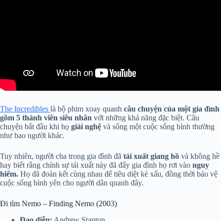
The Incredibles
là bộ phim xoay quanh
câu chuyện của một gia đình
gồm 5 thành viên siêu nhân
với những khả năng đặc biệt. Câu
chuyện bắt đầu khi họ
giải nghệ
và sống một cuộc sống bình thường
như bao người khác.
Tuy nhiên, người cha trong gia đình đã
tái xuất giang hồ
và không hề
hay biết rằng chính sự tái xuất này đã đẩy gia đình họ rơi vào
nguy
hiểm.
Họ đã đoàn kết cùng nhau để tiêu diệt kẻ xấu, đồng thời bảo vệ
cuộc sống bình yên cho người dân quanh đây.
Đi tìm Nemo – Finding Nemo (2003)
Đạo diễn:
Andrew Stanton