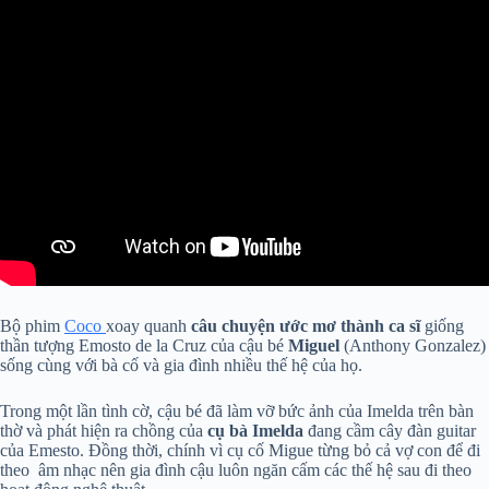
Bộ phim
Coco
xoay quanh
câu chuyện ước mơ thành ca sĩ
giống
thần tượng Emosto de la Cruz của cậu bé
Miguel
(Anthony Gonzalez)
sống cùng với bà cố và gia đình nhiều thế hệ của họ.
Trong một lần tình cờ, cậu bé đã làm vỡ bức ảnh của Imelda trên bàn
thờ và phát hiện ra chồng của
cụ bà Imelda
đang cầm cây đàn guitar
của Emesto. Đồng thời, chính vì cụ cố Migue từng bỏ cả vợ con để đi
theo âm nhạc nên gia đình cậu luôn ngăn cấm các thế hệ sau đi theo