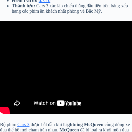
Điểm IMDb:
6.7/10
Thành tựu:
Cars 3 xác lập chiến thắng đầu tiên trên bảng xếp
hạng các phim ăn khách nhất phòng vé Bắc Mỹ.
Bộ phim
Cars 3
được bắt đầu khi
Lightning McQueen
cùng dòng xe
đua thế hệ mới chạm trán nhau.
McQueen
đã bị loại ra khỏi môn đua