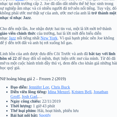
nhạc tại một trường cấp 2. Joe đã dẫn dắt nhiều thế hệ học sinh trong
sự nghiệp âm nhạc và có nhiều người đã trở nên nổi tiếng. Tuy vậy, đó
không phải ước mơ thật sự của anh, ước mơ của anh là
trở thành một
nhạc sĩ nhạc Jazz
.
Cho đến một lần, Joe nhận được hai tin vui, một là lời mời trở thành
giáo viên chính thức
của trường, hai là lời mời đến biểu diễn
nhạc
Jazz
nổi tiếng nhất
New York
. Vì quá hạnh phúc nên Joe không
để ý đến trời đất và anh bị rơi xuống hố gas.
Linh hồn của anh được đưa đến Cõi Trước và anh đã
bắt tay với linh
hồn số 22
để thay đổi số mệnh, thực hiện ước mơ của mình. Từ đó đã
mở ra một cuộc hành trình đầy thú vị, đem đến cho khán giả những bài
học quý giá.
Nữ hoàng băng giá 2 – Frozen 2 (2019)
Đạo diễn:
Jennifer Lee
,
Chris Buck
Diễn viên lồng tiếng:
Idina Menzel
,
Kristen Bell
,
Jonathan
Groff
,
Josh Gad
,…
Ngày công chiếu:
22/11/2019
Thời lượng:
1 giờ 43 phút
Thể loại phim:
Hài, hoạt hình, phiêu lưu
Bài hát nổi bật:
Spotify