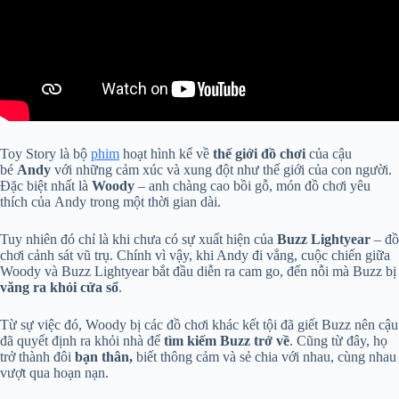
Toy Story là bộ
phim
hoạt hình kể về
thế giới đồ chơi
của cậu
bé
Andy
với những cảm xúc và xung đột như thế giới của con người.
Đặc biệt nhất là
Woody
– anh chàng cao bồi gỗ, món đồ chơi yêu
thích của Andy trong một thời gian dài.
Tuy nhiên đó chỉ là khi chưa có sự xuất hiện của
Buzz Lightyear
– đồ
chơi cảnh sát vũ trụ. Chính vì vậy, khi Andy đi vắng, cuộc chiến giữa
Woody và Buzz Lightyear bắt đầu diễn ra cam go, đến nỗi mà Buzz bị
văng ra khỏi cửa sổ
.
Từ sự việc đó, Woody bị các đồ chơi khác kết tội đã giết Buzz nên cậu
đã quyết định ra khỏi nhà để
tìm kiếm Buzz trở về
. Cũng từ đây, họ
trở thành đôi
bạn thân,
biết thông cảm và sẻ chia với nhau, cùng nhau
vượt qua hoạn nạn.