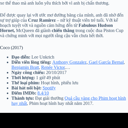
xe thể thao mà anh luôn yêu thích bởi vì anh bị chấn thương.
Để được quay lại với ước mơ đường băng của mình, anh đã nhờ đến
sự trợ giúp của
Cruz Ramirez
– nữ kỹ thuật viên trẻ tuổi. Với kế
hoạch tuyệt vời và nguồn cảm hứng đến từ
Fabulous Hudson
Hornet,
McQueen đã giành
chiến thắng
trong cuộc đua Piston Cup
và chứng minh với mọi người rằng cậu vẫn chưa hết thời.
Coco (2017)
Đạo diễn:
Lee Unkrich
Diễn viên lồng tiếng:
Anthony Gonzalez
,
Gael García Bernal
,
Benjamin Bratt
,
Renée Victor
,…
Ngày công chiếu:
20/10/2017
Thời lượng:
1 giờ 49 phút
Thể loại phim:
Hoạt hình, phiêu lưu
Bài hát nổi bật:
Spotify
Điểm IMDb:
8.4/10
Thành tựu:
Đạt giải thưởng
Quả cầu vàng cho Phim hoạt hình
hay nhất
, Phim hoạt hình hay nhất năm 2017.