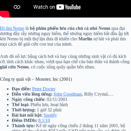
Đi tìm Nemo
là
bộ phim phiêu lưu của chú cá nhỏ Nemo
qua đại
dương đầy rẫy những nguy hiểm, thế nhưng nguy hiểm bắt đầu ập tới
khi Nemo bị một thợ lặn đưa đi khiến cho
Marlin
sợ hãi và phải tìm
mọi cách để giải cứu con trai của mình.
Anh đã nỗ lực bằng cách bơi và bay cùng những sinh vật có đủ kích
cỡ, tính cách khác nhau, vượt qua hạn chế của bản thân và thành công
giải cứu Nemo
, có cuộc sống quây quần bên nhau.
Công ty quái vật – Monster, Inc (2001)
Đạo diễn:
Peter Docter
Diễn viên lồng tiếng:
John Goodman
, Billy Crystal,…
Ngày công chiếu
: 02/11/2001
Thể loại:
Phiêu lưu, hoạt hình
Thời lượng:
1 giờ 32 phút
Bài hát nổi bật:
Spotify
Điểm IMDb:
8.1/10
Thành tựu:
Kể từ ngày công chiếu 2 tháng 11 năm 2001, bộ
phim đã thu về hơn $562 triệu USD trên toàn cầu, và được tái