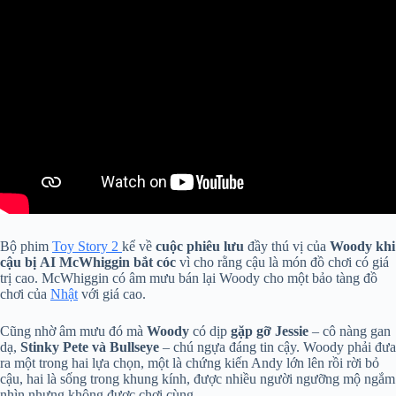
Bộ phim
Toy Story 2
kể về
cuộc phiêu lưu
đầy thú vị của
Woody khi
cậu bị AI McWhiggin bắt cóc
vì cho rằng cậu là món đồ chơi có giá
trị cao. McWhiggin có âm mưu bán lại Woody cho một bảo tàng đồ
chơi của
Nhật
với giá cao.
Cũng nhờ âm mưu đó mà
Woody
có dịp
gặp gỡ Jessie
– cô nàng gan
dạ,
Stinky Pete và Bullseye
– chú ngựa đáng tin cậy. Woody phải đưa
ra một trong hai lựa chọn, một là chứng kiến Andy lớn lên rồi rời bỏ
cậu, hai là sống trong khung kính, được nhiều người ngưỡng mộ ngắm
nhìn nhưng không được chơi cùng.