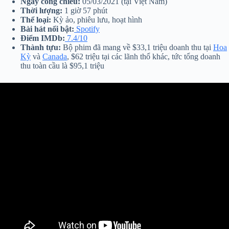
Ngày công chiếu:
05/03/2021 (tại Việt Nam)
Thời lượng:
1 giờ 57 phút
Thể loại:
Kỳ ảo, phiêu lưu, hoạt hình
Bài hát nổi bật:
Spotify
Điểm IMDb:
7.4/10
Thành tựu:
Bộ phim đã mang về $33,1 triệu doanh thu tại
Hoa
Kỳ
và
Canada
, $62 triệu tại các lãnh thổ khác, tức tổng doanh
thu toàn cầu là $95,1 triệu