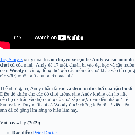
Toy Story 3
xoay quanh
câu chuyện về cậu bé Andy
và các món đồ
chơi cũ
của mình. Andy đã 17 tuổi, chuẩn bị vào đại học và cậu muốn
đem
Woody
đi cùng, đồng thời gói các món đồ chơi khác vào túi đựng
rác với ý muốn giữ chúng trên gác nhà.
Thế nhưng, mẹ Andy nhầm là
rác và đem túi đồ chơi của cậu bỏ đi
.
Điều đó khiến cho các đồ chơi tưởng rằng Andy không cần họ nữa
nên họ đã trốn vào hộp đựng đồ chơi sắp được đem đến nhà giữ trẻ
Sunnyside. Duy nhất chỉ có Woody được chứng kiến rõ sự việc nên
anh đã cố gắng làm sáng tỏ hiểu lầm này.
Vút bay – Up (2009)
Đạo diễn:
Peter Docter