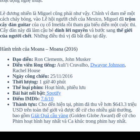
hoạt động nghệ thuật.
Lẽ đương nhiên là Miguel cũng phải như vậy. Chính vì đam mê một
cách cháy bỏng, vào Lễ hội người chết của Mexico, Miguel đã
trộm
cây đàn guitar
của cụ cố Imelda rồi tham gia biểu diễn một cuộc thi.
Cây đàn này đã làm cậu bé
dính lời nguyền
và bước sang
thế giới
của người chết
. Những điều thú vị đã bắt đầu tại đây.
Hành trình của Moana – Moana (2016)
Đạo diễn:
Ron Clements, John Musker
Diễn viên lồng tiếng:
Auli’i Cravalho,
Dwayne Johnson
,
Rachel House
Ngày công chiếu:
25/11/2016
Thời lượng:
1 giờ 40 phút
Thể loại phim:
Hoạt hình, phiêu lưu
Bài hát nổi bật:
Spotify
Điểm IMDb:
7.6/10
Thành tựu:
Cho đến hiện tại, phim đã thu về hơn $643.3 triệu
USD trên toàn thế giới và được đề cử cho nhiều giải thưởng,
bao gồm
Giải Quả cầu vàng
(Golden Globe Award) đề cử cho
Phim hoạt hình hay nhất và Ca khúc trong phim hay nhất.