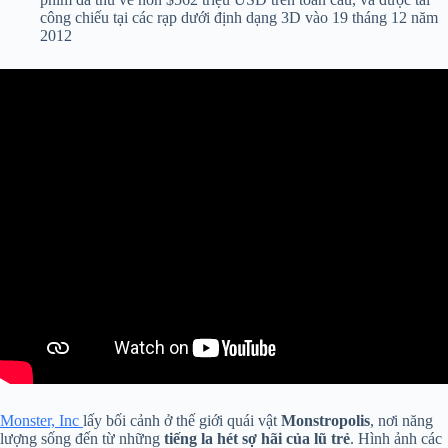
công chiếu tại các rạp dưới định dạng 3D vào 19 tháng 12 năm
2012
Monster, Inc
lấy bối cảnh ở thế giới quái vật
Monstropolis
, nơi năng
lượng sống đến từ những
tiếng la hét sợ hãi của lũ trẻ
. Hình ảnh các