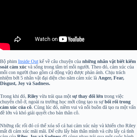
Bộ phim
Inside Out
kể về câu chuyện của
những nhân vật biết kiểm
soát cảm xúc
và sống trong tâm trí mỗi người. Theo đó, cảm xúc của
mỗi con người (bao gồm cả động vật) được phản ánh. Chịu trách
nhiệm bởi 5 nhân vật đại diện cho năm cảm xúc là
Anger, Fear,
Disgust, Joy và Sadness.
Trong khi đó,
Riley
vừa trải qua một
sự thay đổi lớn
trong việc
chuyển chỗ ở, ngoài ra trường học mới cũng tạo ra sự
bối rối trong
cảm xúc của cô
. Cùng lúc đó, niềm vui và nỗi buồn đã tạo ra một vấn
đề lớn và khó giải quyết cho bản thân cô.
Những rắc rối đó có thể xóa sổ cả hai cảm xúc này và khiến cho Riley
mất đi cảm xúc mãi mãi. Để cứu lấy bản thân mình và cứu lấy cả tình
cảm của
Riley, Joy và Sadness
đã cùng nhau trải qua một cuộc hành