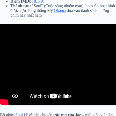
Điểm IMDb:
8.1/10
Thành tựu:
“Soul” (Cuộc sống nhiệm màu), bom tấn hoạt hình
được cựu Tổng thống Mỹ
Obama
đưa vào danh sách những
phim hay nhất năm
Bộ phim
Soul
kể về câu chuyện
ước mơ của Joe
– một giáo viên âm