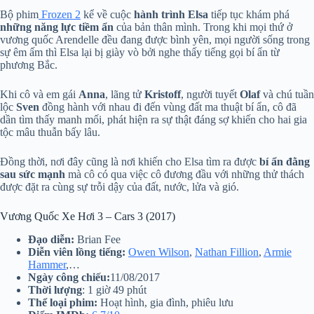
Bộ phim
Frozen 2
kể về cuộc
hành trình
Elsa
tiếp tục khám phá
những năng lực tiềm ẩn
của bản thân mình. Trong khi mọi thứ ở
vương quốc Arendelle đều đang được bình yên, mọi người sống trong
sự êm ấm thì Elsa lại bị giày vò bởi nghe thấy tiếng gọi bí ẩn từ
phương Bắc.
Khi cô và em gái
Anna
, lãng tử
Kristoff
, người tuyết
Olaf
và chú tuần
lộc
Sven
đồng hành với nhau đi đến vùng đất ma thuật bí ẩn, cô đã
dần tìm thấy manh mối, phát hiện ra sự thật đáng sợ khiến cho hai gia
tộc mâu thuẫn bấy lâu.
Đồng thời, nơi đây cũng là nơi khiến cho Elsa tìm ra được
bí ẩn đằng
sau sức mạnh
mà cô có qua việc cô đương đầu với những thử thách
được đặt ra cùng sự trỗi dậy của đất, nước, lửa và gió.
Vương Quốc Xe Hơi 3 – Cars 3 (2017)
Đạo diễn:
Brian Fee
Diễn viên lồng tiếng:
Owen Wilson
,
Nathan Fillion
,
Armie
Hammer
,…
Ngày công chiếu:
11/08/2017
Thời lượng
: 1 giờ 49 phút
Thể loại phim:
Hoạt hình, gia đình, phiêu lưu