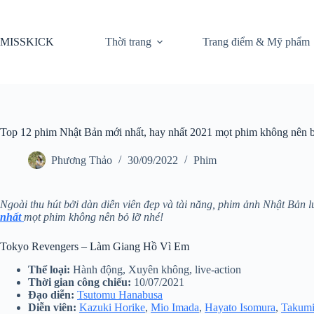
Chuyển
đến
phần
MISSKICK
Thời trang
Trang điểm & Mỹ phẩm
nội
dung
Top 12 phim Nhật Bản mới nhất, hay nhất 2021 mọt phim không nên b
Phương Thảo
30/09/2022
Phim
Ngoài thu hút bởi dàn diễn viên đẹp và tài năng, phim ảnh Nhật Bản 
nhất
mọt phim không nên bỏ lỡ nhé!
Tokyo Revengers – Làm Giang Hồ Vì Em
Thể loại:
Hành động, Xuyên không, live-action
Thời gian công chiếu:
10/07/2021
Đạo diễn:
Tsutomu Hanabusa
Diễn viên:
Kazuki Horike
,
Mio Imada
,
Hayato Isomura
,
Takumi