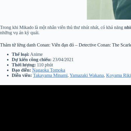
Trong khi Mikado là một nhân viên thủ thư nhút nhát, có khả năng
nhì
những vụ án kỳ quái.
Thám tử lừng danh Conan: Viên đạn đỏ – Detective Conan: The Scarle
Thể loại:
Anime
Dự kiến công chiếu:
23/04/2021
Thời lượng:
110 phút
Đạo diễn:
Nagaoka Tomoka
Diễn viên:
Takayama Minami
,
Yamazaki Wakana
,
Koyama Riki