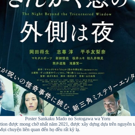
Poster Sankaku Mado no Sotogawa wa Yoru
ction được mong chờ nhất năm 2021, được xây dựng dựa trên nguyên t
ọi chuyện liên quan đến họ đều rất kỳ lạ.