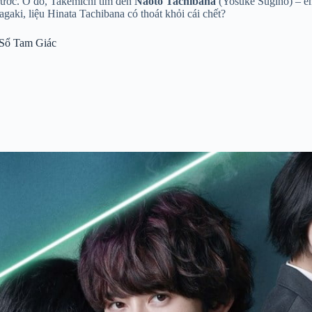
rước. Ở đó, Takemichi tìm đến
Naoto Tachibana
(Yosuke Sugino) – em
gaki, liệu Hinata Tachibana có thoát khỏi cái chết?
Sổ Tam Giác