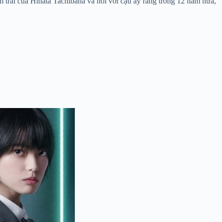
 trai của Hinata Tachibana và nói với cậu ấy rằng trong 12 năm nữa,