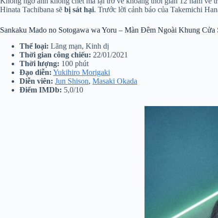
Không ngờ anh không chết mà lại trở về khoảng thời gian 12 năm về t
Hinata Tachibana sẽ
bị sát hại
. Trước lời cảnh báo của Takemichi Hana
Sankaku Mado no Sotogawa wa Yoru – Màn Đêm Ngoài Khung Cửa 
Thể loại:
Lãng mạn, Kinh dị
Thời gian công chiếu:
22/01/2021
Thời lượng:
100 phút
Đạo diễn:
Yukihiro Morigaki
Diễn viên:
Jun Shison
,
Masaki Okada
Điểm IMDb:
5,0/10