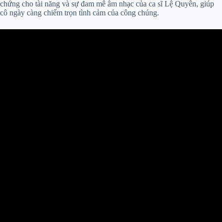
chứng cho tài năng và sự đam mê âm nhạc của ca sĩ Lệ Quyên, giúp
cô ngày càng chiếm trọn tình cảm của công chúng.