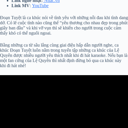
Link nghe nhạc
:
Nhac.vn
Link MV
:
YouTube
Đoạn Tuyệt là ca khúc nói về tình yêu với những nỗi đau khi tình dang
dở. Có lẽ cuộc tình nào cũng thế “yêu thương cho nhau đẹp trong phút
giây ban đầu” và khi vỡ vụn thì sẽ khiến cho người trong cuộc cảm
thấy khó có thể nguôi ngoai.
Bằng những ca từ sâu lắng cùng giai điệu hấp dẫn người nghe, ca
khúc Đoạn Tuyệt luôn nằm trong tuyển tập những ca khúc của Lệ
Quyên được nhiều người yêu thích nhất khi đi hát karaoke. Nếu bạn là
một fan cứng của Lệ Quyên thì nhất định đừng bỏ qua ca khúc này
khi đi hát nhé!