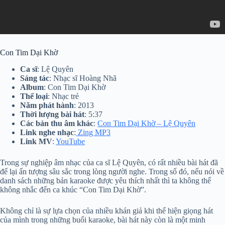
Con Tim Dại Khờ
Ca sĩ
: Lệ Quyên
Sáng tác
: Nhạc sĩ Hoàng Nhã
Album
: Con Tim Dại Khờ
Thể loại
: Nhạc trẻ
Năm phát hành
: 2013
Thời lượng bài hát
: 5:37
Các bản thu âm khác
:
Con Tim Dại Khờ – Lệ Quyên
Link nghe nhạc
:
Zing MP3
Link MV
:
YouTube
Trong sự nghiệp âm nhạc của ca sĩ Lệ Quyên, có rất nhiều bài hát đã
để lại ấn tượng sâu sắc trong lòng người nghe. Trong số đó, nếu nói về
danh sách những bản karaoke được yêu thích nhất thì ta không thể
không nhắc đến ca khúc “Con Tim Dại Khờ”.
Không chỉ là sự lựa chọn của nhiều khán giả khi thể hiện giọng hát
của mình trong những buổi karaoke, bài hát này còn là một minh