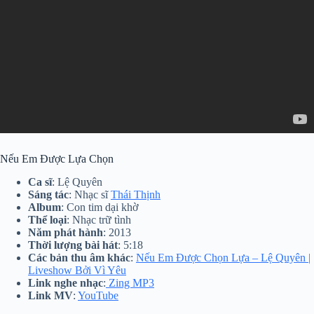
Nếu Em Được Lựa Chọn
Ca sĩ
: Lệ Quyên
Sáng tác
: Nhạc sĩ
Thái Thịnh
Album
: Con tim dại khờ
Thể loại
: Nhạc trữ tình
Năm phát hành
: 2013
Thời lượng bài hát
: 5:18
Các bản thu âm khác
:
Nếu Em Được Chọn Lựa – Lệ Quyên |
Liveshow Bởi Vì Yêu
Link nghe nhạc
:
Zing MP3
Link MV
:
YouTube