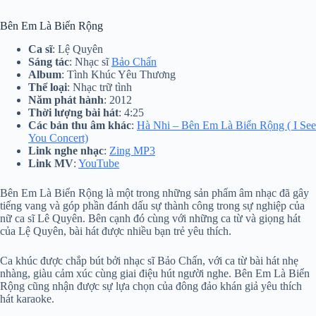
Bên Em Là Biển Rộng
Ca sĩ
: Lệ Quyên
Sáng tác
: Nhạc sĩ
Bảo Chấn
Album
: Tình Khúc Yêu Thương
Thể loại
: Nhạc trữ tình
Năm phát hành
: 2012
Thời lượng bài hát
: 4:25
Các bản thu âm khác
:
Hà Nhi – Bên Em Là Biển Rộng ( I See
You Concert)
Link nghe nhạc
:
Zing MP3
Link MV
:
YouTube
Bên Em Là Biển Rộng là một trong những sản phẩm âm nhạc đã gây
tiếng vang và góp phần đánh dấu sự thành công trong sự nghiệp của
nữ ca sĩ Lê Quyên. Bên cạnh đó cùng với những ca từ và giọng hát
của Lệ Quyên, bài hát được nhiều bạn trẻ yêu thích.
Ca khúc được chắp bút bởi nhạc sĩ Bảo Chấn, với ca từ bài hát nhẹ
nhàng, giàu cảm xúc cùng giai điệu hút người nghe. Bên Em Là Biển
Rộng cũng nhận được sự lựa chọn của đông đảo khán giả yêu thích
hát karaoke.