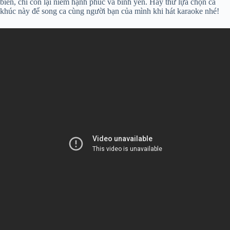
biến, chỉ còn lại niềm hạnh phúc và bình yên. Hãy thử lựa chọn ca
khúc này để song ca cùng người bạn của mình khi hát karaoke nhé!