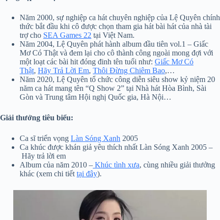
Năm 2000, sự nghiệp ca hát chuyên nghiệp của Lệ Quyên chính
thức bắt đầu khi cô được chọn tham gia hát bài hát của nhà tài
trợ cho
SEA Games 22
tại Việt Nam.
Năm 2004, Lệ Quyên phát hành album đầu tiên vol.1 – Giấc
Mơ Có Thật và đem lại cho cô thành công ngoài mong đợi với
một loạt các bài hit đóng đinh tên tuổi như:
Giấc Mơ Có
Thật
,
Hãy Trả Lời Em
,
Thôi Đừng Chiêm Bao
,…
Năm 2020, Lệ Quyên tổ chức công diễn siêu show kỷ niệm 20
năm ca hát mang tên “Q Show 2” tại Nhà hát Hòa Bình, Sài
Gòn và Trung tâm Hội nghị Quốc gia, Hà Nội…
Giải thưởng tiêu biểu:
Ca sĩ triển vọng
Làn Sóng Xanh
2005
Ca khúc được khán giả yêu thích nhất Làn Sóng Xanh 2005 –
Hãy trả lời em
Album của năm 2010 –
Khúc tình xưa
, cùng nhiều giải thưởng
khác (xem chi tiết
tại đây
).