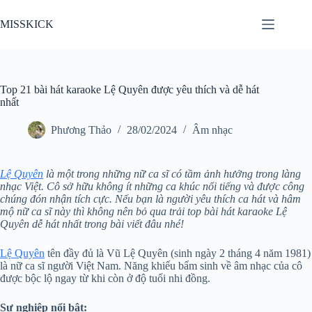
Chuyển
đến
MISSKICK
phần
nội
dung
Top 21 bài hát karaoke Lệ Quyên được yêu thích và dễ hát
nhất
Phương Thảo
28/02/2024
Âm nhạc
Lệ Quyên
là một trong những nữ ca sĩ có tầm ảnh hưởng trong làng
nhạc Việt. Cô sở hữu không ít những ca khúc nổi tiếng và được công
chúng đón nhận tích cực. Nếu bạn là người yêu thích ca hát và hâm
mộ nữ ca sĩ này thì không nên bỏ qua trải top bài hát karaoke Lệ
Quyên dễ hát nhất trong bài viết đâu nhé!
Lệ Quyên
tên đầy đủ là Vũ Lệ Quyên (sinh ngày 2 tháng 4 năm 1981)
là nữ ca sĩ người Việt Nam. Năng khiếu bẩm sinh về âm nhạc của cô
được bộc lộ ngay từ khi còn ở độ tuổi nhi đồng.
Sự nghiệp nổi bật: