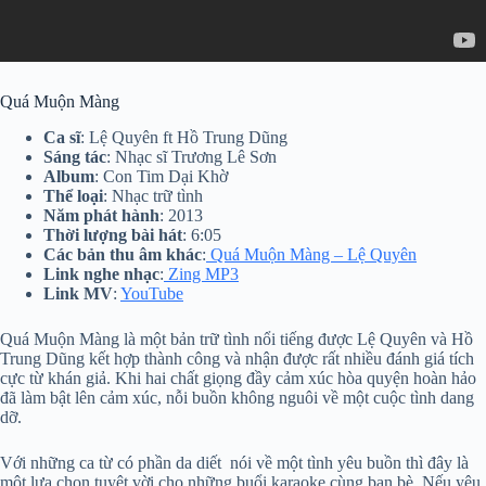
Quá Muộn Màng
Ca sĩ
: Lệ Quyên ft Hồ Trung Dũng
Sáng tác
: Nhạc sĩ Trương Lê Sơn
Album
: Con Tim Dại Khờ
Thể loại
: Nhạc trữ tình
Năm phát hành
: 2013
Thời lượng bài hát
: 6:05
Các bản thu âm khác
:
Quá Muộn Màng – Lệ Quyên
Link nghe nhạc
:
Zing MP3
Link MV
:
YouTube
Quá Muộn Màng là một bản trữ tình nổi tiếng được Lệ Quyên và Hồ
Trung Dũng kết hợp thành công và nhận được rất nhiều đánh giá tích
cực từ khán giả. Khi hai chất giọng đầy cảm xúc hòa quyện hoàn hảo
đã làm bật lên cảm xúc, nỗi buồn không nguôi về một cuộc tình dang
dỡ.
Với những ca từ có phần da diết nói về một tình yêu buồn thì đây là
một lựa chọn tuyệt vời cho những buổi karaoke cùng bạn bè. Nếu yêu