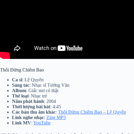
Thôi Đừng Chiêm Bao
Ca sĩ
: Lệ Quyên
Sáng tác
: Nhạc sĩ Tường Văn
Album
: Giấc mơ có thật
Thể loại
: Nhạc trẻ
Năm phát hành
: 2004
Thời lượng bài hát
: 4:45
Các bản thu âm khác
:
Thôi Đừng Chiêm Bao – Lệ Quyên
Link nghe nhạc
:
Zing MP3
Link MV
:
YouTube