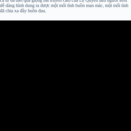
ca từ da diết qua giọng hát truyền cảm của Lệ Quyên làm người xem
dễ dàng hình dung ra được một mối tình buồn man mác, một mối tình
đã chia xa đầy buồn đau.