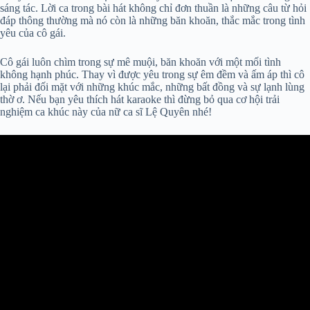
sáng tác. Lời ca trong bài hát không chỉ đơn thuần là những câu từ hỏi
đáp thông thường mà nó còn là những băn khoăn, thắc mắc trong tình
yêu của cô gái.
Cô gái luôn chìm trong sự mê muội, băn khoăn với một mối tình
không hạnh phúc. Thay vì được yêu trong sự êm đềm và ấm áp thì cô
lại phải đối mặt với những khúc mắc, những bất đồng và sự lạnh lùng
thờ ơ. Nếu bạn yêu thích hát karaoke thì đừng bỏ qua cơ hội trải
nghiệm ca khúc này của nữ ca sĩ Lệ Quyên nhé!