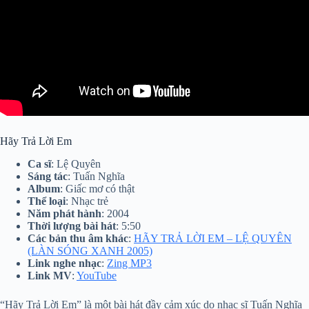
Hãy Trả Lời Em
Ca sĩ
: Lệ Quyên
Sáng tác
: Tuấn Nghĩa
Album
: Giấc mơ có thật
Thể loại
: Nhạc trẻ
Năm phát hành
: 2004
Thời lượng bài hát
: 5:50
Các bản thu âm khác
:
HÃY TRẢ LỜI EM – LỆ QUYÊN
(LÀN SÓNG XANH 2005)
Link nghe nhạc
:
Zing MP3
Link MV
:
YouTube
“Hãy Trả Lời Em” là một bài hát đầy cảm xúc do nhạc sĩ Tuấn Nghĩa