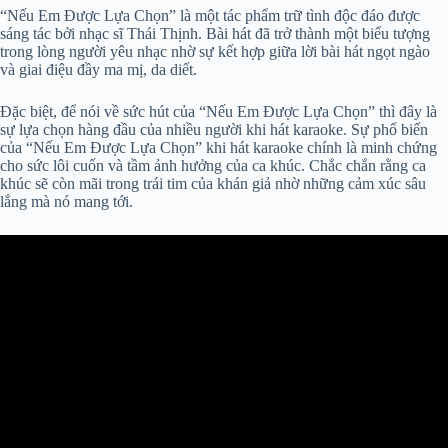
“Nếu Em Được Lựa Chọn” là một tác phẩm trữ tình độc đáo được
sáng tác bởi nhạc sĩ Thái Thịnh. Bài hát đã trở thành một biểu tượng
trong lòng người yêu nhạc nhờ sự kết hợp giữa lời bài hát ngọt ngào
và giai điệu đầy ma mị, da diết.
Đặc biệt, để nói về sức hút của “Nếu Em Được Lựa Chọn” thì đây là
sự lựa chọn hàng đầu của nhiều người khi hát karaoke. Sự phổ biến
của “Nếu Em Được Lựa Chọn” khi hát karaoke chính là minh chứng
cho sức lôi cuốn và tầm ảnh hưởng của ca khúc. Chắc chắn rằng ca
khúc sẽ còn mãi trong trái tim của khán giả nhờ những cảm xúc sâu
lắng mà nó mang tới.