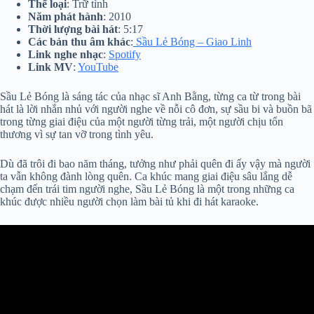
Thể loại
: Trữ tình
Năm phát hành
: 2010
Thời lượng bài hát
: 5:17
Các bản thu âm khác
:
Sầu Lẻ Bóng – Giao Linh
Link nghe nhạc
:
Spotify
Link MV
:
YouTube
Sầu Lẻ Bóng là sáng tác của nhạc sĩ Anh Bằng, từng ca từ trong bài
hát là lời nhắn nhủ với người nghe về nỗi cô đơn, sự sầu bi và buồn bã
trong từng giai điệu của một người từng trải, một người chịu tổn
thương vì sự tan vỡ trong tình yêu.
Dù đã trôi đi bao năm tháng, tưởng như phải quên đi ấy vậy mà người
ta vẫn không đành lòng quên. Ca khúc mang giai điệu sâu lắng dễ
chạm đến trái tim người nghe, Sầu Lẻ Bóng là một trong những ca
khúc được nhiều người chọn làm bài tủ khi đi hát karaoke.