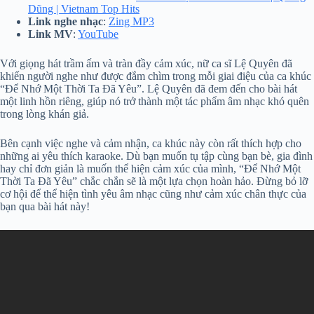
Dũng | Vietnam Top Hits
Link nghe nhạc
:
Zing MP3
Link MV
:
YouTube
Với giọng hát trầm ấm và tràn đầy cảm xúc, nữ ca sĩ Lệ Quyên đã
khiến người nghe như được đắm chìm trong mỗi giai điệu của ca khúc
“Để Nhớ Một Thời Ta Đã Yêu”. Lệ Quyên đã đem đến cho bài hát
một linh hồn riêng, giúp nó trở thành một tác phẩm âm nhạc khó quên
trong lòng khán giả.
Bên cạnh việc nghe và cảm nhận, ca khúc này còn rất thích hợp cho
những ai yêu thích karaoke. Dù bạn muốn tụ tập cùng bạn bè, gia đình
hay chỉ đơn giản là muốn thể hiện cảm xúc của mình, “Để Nhớ Một
Thời Ta Đã Yêu” chắc chắn sẽ là một lựa chọn hoàn hảo. Đừng bỏ lỡ
cơ hội để thể hiện tình yêu âm nhạc cũng như cảm xúc chân thực của
bạn qua bài hát này!