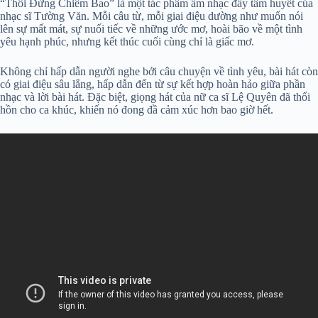
“Thôi Đừng Chiêm Bao” là một tác phẩm âm nhạc đầy tâm huyết của
nhạc sĩ Tường Văn. Mỗi câu từ, mỗi giai điệu dường như muốn nói
lên sự mất mát, sự nuối tiếc về những ước mơ, hoài bão về một tình
yêu hạnh phúc, nhưng kết thúc cuối cùng chỉ là giấc mơ.
Không chỉ hấp dẫn người nghe bởi câu chuyện về tình yêu, bài hát còn
có giai điệu sâu lắng, hấp dẫn đến từ sự kết hợp hoàn hảo giữa phần
nhạc và lời bài hát. Đặc biệt, giọng hát của nữ ca sĩ Lệ Quyên đã thổi
hồn cho ca khúc, khiến nó đong đầ cảm xúc hơn bao giờ hết.