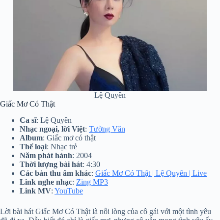
Lệ Quyên
Giấc Mơ Có Thật
Ca sĩ
: Lệ Quyên
Nhạc ngoại, lời Việt
:
Tường Văn
Album
: Giấc mơ có thật
Thể loại
: Nhạc trẻ
Năm phát hành
: 2004
Thời lượng bài hát
: 4:30
Các bản thu âm khác
:
Giấc Mơ Có Thật | Lệ Quyên | Live
Link nghe nhạc
:
Zing MP3
Link MV
:
YouTube
Lời bài hát Giấc Mơ Có Thật là nỗi lòng của cô gái với một tình yêu