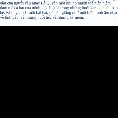
đầu của người yêu nhạc Lệ Quyên mỗi khi họ muốn thể hiện niềm
đam mê ca hát của mình, đặc biệt là trong những buổi karaoke bên bạn
bè. Không chỉ là một bài hát, nó còn giống như một bức tranh âm nhạc
về tình yêu, về những nuối tiếc và những kỷ niệm.