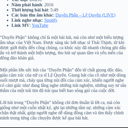
Năm phát hành
: 2016
Thời lượng bài hát
: 5:49
Các bản thu âm khác
:
Duyên Phận – Lệ Quyên (LIVE)
Link nghe nhạc
:
Spotify
Link MV
:
YouTube
“Duyên Phận” không chỉ là một bài hát, mà còn như một biểu tượng
âm nhạc của Việt Nam. Được sáng tác bởi nhạc sĩ Thái Thịnh, từ khi
được giới thiệu đến công chúng, ca khúc này đã nhanh chóng ghi dấu
ấn và trở thành một hiện tượng, thu hút sự quan tâm và yêu mến của
đông đảo khán giả.
Một phần lớn sức hút của “Duyên Phận” đến từ chất giọng độc đáo,
giàu cảm xúc của nữ ca sĩ Lệ Quyên. Giọng hát của cô như một dòng
suối mượt mà, chảy qua từng núi đồi của cảm xúc, khiến người nghe
có cảm giác như đang lắng nghe những trải nghiệm, những suy tư sâu
thẳm của một trái tim đã trải qua biết bao sóng gió của cuộc đời.
Lời hát trong “Duyên Phận” không chỉ đơn thuần là lời ca, mà còn
giống như một cuốn nhật ký, ghi lại những tâm sự, những cảm xúc
chân thật nhất, giúp người nghe dễ dàng đồng cảm và tìm thấy chính
mình trong từng câu chuyện được kể qua bài hát.