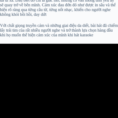
đã đi xa. Dẫu biết đó chỉ là giấc mơ, nhưng cô vẫn mong tình yêu ấy
sẽ quay trở về bên mình. Cảm xúc đau đớn đó như được in sâu và thể
hiện rõ ràng qua từng câu từ, từng nốt nhạc, khiến cho người nghe
không khỏi bồi hồi, day dứt
Với chất giọng truyền cảm và những giai điệu da diết, bài hát đã chiếm
lấy trái tim của rất nhiều người nghe và trở thành lựa chọn hàng đầu
khi họ muốn thể hiện cảm xúc của mình khi hát karaoke