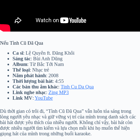
Nếu Tình Cũ Đã Qua
Ca sĩ
: Lệ Quyên ft. Đăng Khôi
Sáng tác
: Bùi Anh Dũng
Album
: Từ Bắc Tới Nam
Thể loại
: Nhạc trẻ
Năm phát hành
: 2008
Thời lượng bài hát
: 4:55
Các bản thu âm khác
:
Tinh Cu Da Qua
Link nghe nhạc
:
Zing MP3
Link MV
:
YouTube
Dù thời gian có trôi đi, “Tình Cũ Đã Qua” vẫn luôn tỏa sáng trong
lòng người yêu nhạc và giữ vững vị trí của mình trong danh sách các
bài hát được yêu thích của nhiều người. Không chỉ vậy, bài hát còn
được nhiều người tìm kiếm và lựa chọn mỗi khi họ muốn thể hiện
giọng hát của mình trong những buổi karaoke.