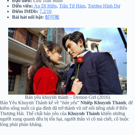
Đạo diễn:
Lưu Trấn Minh
Diễn viên:
An Dĩ Hiên
,
Trần Tử Hàm
,
Trương Hình Dư
Điểm IMDb:
7.2/10
Bài hát nổi bật:
郁可唯
Bán yêu khuynh thành – Demon Girl (2016)
Bán Yêu Khuynh Thành kể về “
bán yêu
”
Nhiếp Khuynh Thành
, để
kiếm sống nuôi cả gia đình đã trở thành vũ nữ nổi tiếng nhất ở Bến
Thượng Hải. Thể chất bán yêu của
Khuynh Thành
khiến những
người xung quanh đều bị tổn hại, người thân vì cô mà chết, cô buộc
lòng phải phản kháng.