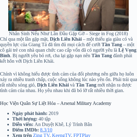
Nhân Sinh Nếu Như Lần Đầu Gặp Gỡ – Siege in Fog (2018)
Chỉ qua một lần gặp mặt,
Dịch Liên Khải
– một thiếu gia giàu có và
quyền lực của Giang Tả đã tìm đủ mọi cách để cưới
Tần Tang
– một
cô gái trẻ con nhà quan chức cao cấp vốn đã có người yêu là
Lệ Vọng
Bình
. Bị người yêu bỏ rơi, cha lại gặp nạn nên
Tần Tang
đành phải
kết hôn với Dịch Liên Khải.
Chính vì không hiểu được tình cảm của đối phương nên giữa họ luôn
xảy ra nhiều tranh chấp, cuộc sống không lúc nào yên ổn. Phải trải qua
rất nhiều sóng gió,
Dịch Liên Khải
và
Tần Tang
mới nhận ra được
tình cảm của nhau. Họ yêu nhau khi đã bỏ lỡ rất nhiều thời gian.
Học Viện Quân Sự Liệt Hỏa – Arsenal Military Academy
Ngày phát hành:
2019
Thời lượng:
40 tập
Diễn viên:
An Duyệt Khê, Lý Trình Bân
Điểm IMDb:
8.3/10
Xem trên
Zing TV
,
KeengTV
,
FPTPlay