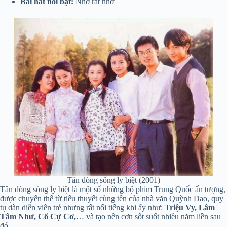
Bài hát nổi bật:
Nhớ rất nhớ
Tân dòng sông ly biệt (2001)
Tân dòng sông ly biệt là một số những bộ phim Trung Quốc ấn tượng,
được chuyển thể từ tiểu thuyết cùng tên của nhà văn Quỳnh Dao, quy
tụ dàn diễn viên trẻ nhưng rất nổi tiếng khi ấy như:
Triệu Vy, Lâm
Tâm Như, Cổ Cự Cơ,
… và tạo nên cơn sốt suốt nhiều năm liền sau
đó.