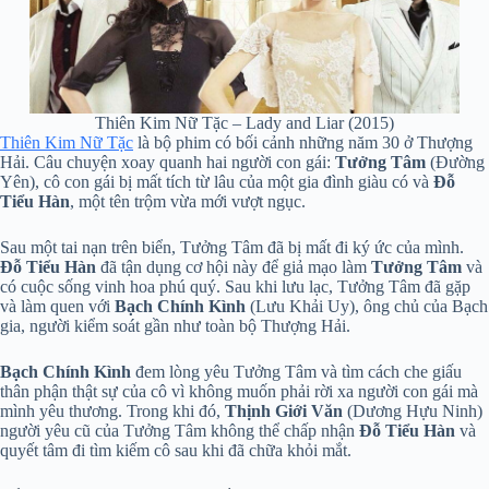
Thiên Kim Nữ Tặc – Lady and Liar (2015)
Thiên Kim Nữ Tặc
là bộ phim có bối cảnh những năm 30 ở Thượng
Hải. Câu chuyện xoay quanh hai người con gái:
Tưởng Tâm
(Đường
Yên), cô con gái bị mất tích từ lâu của một gia đình giàu có và
Đỗ
Tiểu Hàn
, một tên trộm vừa mới vượt ngục.
Sau một tai nạn trên biển, Tưởng Tâm đã bị mất đi ký ức của mình.
Đỗ Tiểu Hàn
đã tận dụng cơ hội này để giả mạo làm
Tưởng Tâm
và
có cuộc sống vinh hoa phú quý. Sau khi lưu lạc, Tưởng Tâm đã gặp
và làm quen với
Bạch Chính Kình
(Lưu Khải Uy), ông chủ của Bạch
gia, người kiểm soát gần như toàn bộ Thượng Hải.
Bạch Chính Kình
đem lòng yêu Tưởng Tâm và tìm cách che giấu
thân phận thật sự của cô vì không muốn phải rời xa người con gái mà
mình yêu thương. Trong khi đó,
Thịnh Giới Văn
(Dương Hựu Ninh)
người yêu cũ của Tưởng Tâm không thể chấp nhận
Đỗ Tiểu Hàn
và
quyết tâm đi tìm kiếm cô sau khi đã chữa khỏi mắt.