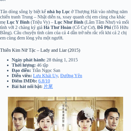
Tân dòng sông ly biệt kể
nhà họ Lục
ở Thượng Hải vào những năm
chiến tranh Trung – Nhật diễn ra, xoay quanh chị em cùng cha khác
mẹ
Lục Y Bình
(Triệu Vy) –
Lục Như Bình
(Lâm Tâm Như) và mối
tình với 2 chàng ký giả
Hà Thư Hoàn
(Cổ Cự Cơ),
Đỗ Phi
(Tô Hữu
Bằng). Câu chuyện tình cảm của cả 4 dần trở nên rắc rối khi cả 2 chị
em cùng đem lòng yêu một người.
Thiên Kim Nữ Tặc – Lady and Liar (2015)
Ngày phát hành:
28 tháng 1, 2015
Thời lượng:
46 tập
Đạo diễn:
Trần Ngọc San
Diễn viên:
Lưu Khải Uy
,
Đường Yên
Điểm IMDb:
6.8/10
Bài hát nổi bật:
片尾