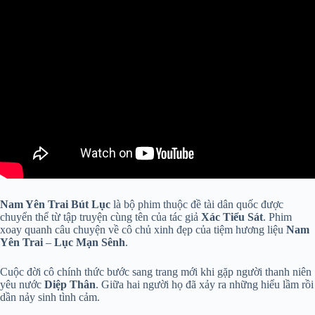
Nam Yên Trai Bút Lục
là bộ phim thuộc đề tài dân quốc được
chuyển thể từ tập truyện cùng tên của tác giả
Xác Tiểu Sát
. Phim
xoay quanh câu chuyện về cô chủ xinh đẹp của tiệm hương liệu
Nam
Yên Trai
–
Lục Mạn Sênh
.
Cuộc đời cô chính thức bước sang trang mới khi gặp người thanh niên
yêu nước
Diệp Thân
. Giữa hai người họ đã xảy ra những hiểu lầm rồi
dần nảy sinh tình cảm.