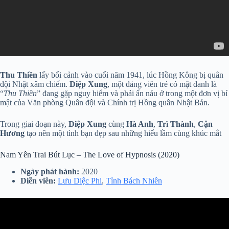
Thu Thiền
lấy bối cảnh vào cuối năm 1941, lúc Hồng Kông bị quân
đội Nhật xâm chiếm.
Diệp Xung
, một đảng viên trẻ có mật danh là
“
Thu Thiền
” đang gặp nguy hiểm và phải ẩn náu ở trong một đơn vị bí
mật của Văn phòng Quân đội và Chính trị Hồng quân Nhật Bản.
Trong giai đoạn này,
Diệp Xung
cùng
Hà Anh
,
Trì Thành
,
Cận
Hương
tạo nên một tình bạn đẹp sau những hiểu lầm cùng khúc mắt
Nam Yên Trai Bút Lục – The Love of Hypnosis (2020)
Ngày phát hành:
2020
Diễn viên:
Lưu Diệc Phi
,
Tỉnh Bách Nhiên