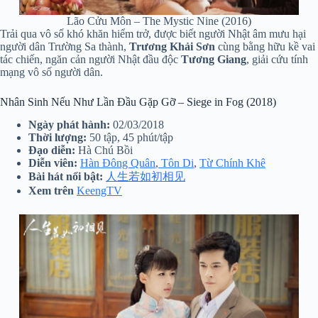
Lão Cửu Môn – The Mystic Nine (2016)
Trải qua vô số khó khăn hiểm trở, được biết người Nhật âm mưu hại
người dân Trường Sa thành,
Trương Khải Sơn
cùng bằng hữu kề vai
tác chiến, ngăn cản người Nhật đầu độc
Tương Giang
, giải cứu tính
mạng vô số người dân.
Nhân Sinh Nếu Như Lần Đầu Gặp Gỡ – Siege in Fog (2018)
Ngày phát hành:
02/03/2018
Thời lượng:
50 tập, 45 phút/tập
Đạo diễn:
Hà Chú Bồi
Diễn viên:
Hàn Đông Quân
,
Tôn Di
,
Từ Chính Khê
Bài hát nổi bật:
人生若如初相见
Xem trên
KeengTV