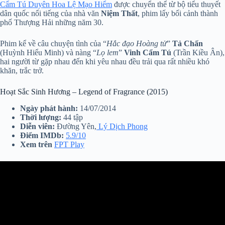
Cẩm Tú Duyên Hoa Lệ Mạo Hiểm
được chuyển thể từ bộ tiểu thuyết
dân quốc nổi tiếng của nhà văn
Niệm Thất
, phim lấy bối cảnh thành
phố Thượng Hải những năm 30.
Phim kể về câu chuyện tình của “
Hắc đạo Hoàng tử
”
Tả Chấn
(Huỳnh Hiểu Minh) và nàng “
Lọ lem
”
Vinh Cẩm Tú
(Trần Kiều Ân),
hai người từ gặp nhau đến khi yêu nhau đều trải qua rất nhiều khó
khăn, trắc trở.
Hoạt Sắc Sinh Hương – Legend of Fragrance (2015)
Ngày phát hành:
14/07/2014
Thời lượng:
44 tập
Diễn viên:
Đường Yên,
Lý Dịch Phong
Điểm IMDb:
5.9/10
Xem trên
FPT Play