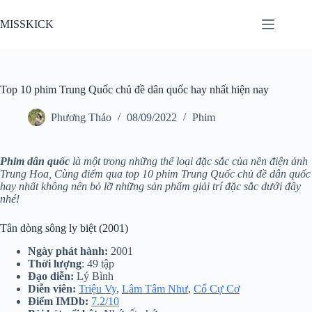
Chuyển
đến
MISSKICK
phần
nội
dung
Top 10 phim Trung Quốc chủ đề dân quốc hay nhất hiện nay
Phương Thảo
08/09/2022
Phim
Phim dân quốc
là một trong những thể loại đặc sắc của nền điện ảnh
Trung Hoa, Cùng điểm qua top 10 phim Trung Quốc chủ đề dân quốc
hay nhất không nên bỏ lỡ những sản phẩm giải trí đặc sắc dưới đây
nhé!
Tân dòng sông ly biệt (2001)
Ngày phát hành:
2001
Thời lượng
: 49 tập
Đạo diễn:
Lý Bình
Diễn viên:
Triệu Vy
,
Lâm Tâm Như
,
Cổ Cự Cơ
Điểm IMDb:
7.2/10