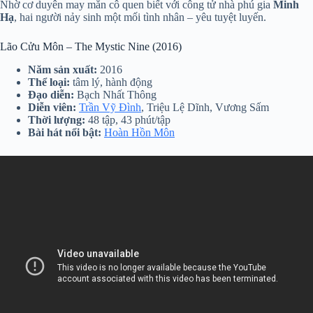
Nhờ cơ duyên may mắn cô quen biết với công tử nhà phú gia
Minh
Hạ
, hai người nảy sinh một mối tình nhân – yêu tuyệt luyến.
Lão Cửu Môn – The Mystic Nine (2016)
Năm sản xuất:
2016
Thể loại:
tâm lý, hành động
Đạo diễn:
Bạch Nhất Thông
Diễn viên:
Trần Vỹ Đình
, Triệu Lệ Dĩnh, Vương Sấm
Thời lượng:
48 tập, 43 phút/tập
Bài hát nổi bật:
Hoàn Hồn Môn