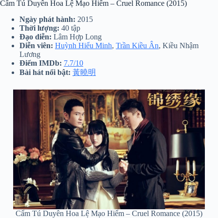
Cẩm Tú Duyên Hoa Lệ Mạo Hiểm – Cruel Romance (2015)
Ngày phát hành:
2015
Thời lượng:
40 tập
Đạo diễn:
Lâm Hợp Long
Diễn viên:
Huỳnh Hiểu Minh
,
Trần Kiều Ân
, Kiều Nhậm
Lương
Điểm IMDb:
7.7/10
Bài hát nổi bật:
黃曉明
Cẩm Tú Duyên Hoa Lệ Mạo Hiểm – Cruel Romance (2015)