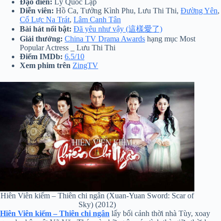
Đạo diễn:
Lý Quốc Lập
Diễn viên:
Hồ Ca, Tưởng Kình Phu, Lưu Thi Thi,
Đường Yên
,
Cổ Lực Na Trát
,
Lâm Canh Tân
Bài hát nổi bật:
Đã yêu như vậy (這樣愛了)
Giải thưởng:
China TV Drama Awards
hạng mục Most
Popular Actress _ Lưu Thi Thi
Điểm IMDb:
6.5/10
Xem phim
trên
ZingTV
Hiên Viên kiếm – Thiên chi ngân (Xuan-Yuan Sword: Scar of
Sky) (2012)
Hiên Viên kiếm – Thiên chi ngân
lấy bối cảnh thời nhà Tùy, xoay