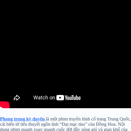
Phong trung kỳ duyên
là một phim truyền hình cổ trang Trung Quốc,
cải biên từ tiểu thuyết ngôn tình “Đại mạc dao” của Đồng Hoa. Nội
dung phim quanh xoay quanh cuộc đời đầy sóng gió và gian khổ của