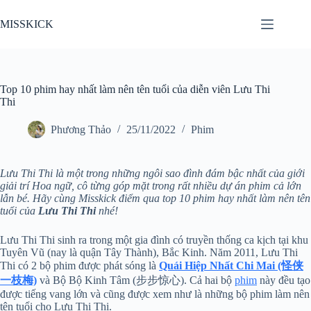
Chuyển
đến
MISSKICK
phần
nội
dung
Top 10 phim hay nhất làm nên tên tuổi của diễn viên Lưu Thi
Thi
Phương Thảo
25/11/2022
Phim
Lưu Thi Thi là một trong những ngôi sao đình đám bậc nhất của giới
giải trí Hoa ngữ, cô từng góp mặt trong rất nhiều dự án phim cả lớn
lẫn bé. Hãy cùng Misskick điểm qua top 10 phim hay nhất làm nên tên
tuổi của
Lưu Thi Thi
nhé!
Lưu Thi Thi sinh ra trong một gia đình có truyền thống ca kịch tại khu
Tuyên Vũ (nay là quận Tây Thành), Bắc Kinh. Năm 2011, Lưu Thi
Thi có 2 bộ phim được phát sóng là
Quái Hiệp Nhất Chi Mai (怪侠
一枝梅)
và Bộ Bộ Kinh Tâm (步步惊心). Cả hai bộ
phim
này đều tạo
được tiếng vang lớn và cũng được xem như là những bộ phim làm nên
tên tuổi cho Lưu Thi Thi.