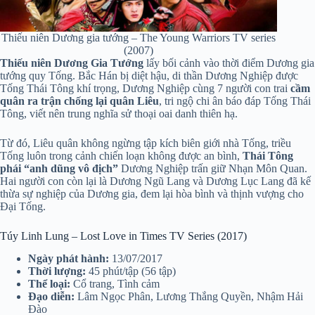
Thiếu niên Dương gia tướng – The Young Warriors TV series
(2007)
Thiếu niên Dương Gia Tướng
lấy bối cảnh vào thời điểm Dương gia
tướng quy Tống. Bắc Hán bị diệt hậu, di thần Dương Nghiệp được
Tống Thái Tông khí trọng, Dương Nghiệp cùng 7 người con trai
cầm
quân ra trận chống lại quân Liêu
, tri ngộ chi ân báo đáp Tống Thái
Tông, viết nên trung nghĩa sử thoại oai danh thiên hạ.
Từ đó, Liêu quân không ngừng tập kích biên giới nhà Tống, triều
Tống luôn trong cảnh chiến loạn không được an bình,
Thái Tông
phái “anh dũng vô địch”
Dương Nghiệp trấn giữ Nhạn Môn Quan.
Hai người con còn lại là Dương Ngũ Lang và Dương Lục Lang đã kế
thừa sự nghiệp của Dương gia, đem lại hòa bình và thịnh vượng cho
Đại Tống.
Túy Linh Lung – Lost Love in Times TV Series (2017)
Ngày phát hành:
13/07/2017
Thời lượng:
45 phút/tập (56 tập)
Thể loại:
Cổ trang, Tình cảm
Đạo diễn:
Lâm Ngọc Phân, Lương Thắng Quyền, Nhậm Hải
Đào