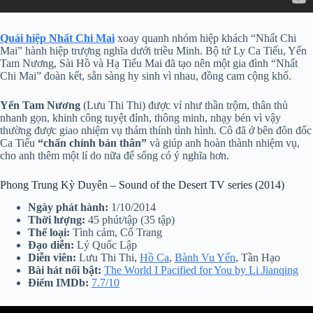
Quái hiệp Nhất Chi Mai
xoay quanh nhóm hiệp khách “Nhất Chi
Mai” hành hiệp trượng nghĩa dưới triều Minh. Bộ tứ Ly Ca Tiếu, Yến
Tam Nương, Sài Hồ và Hạ Tiểu Mai đã tạo nên một gia đình “Nhất
Chi Mai” đoàn kết, sẵn sàng hy sinh vì nhau, đồng cam cộng khổ.
Yến Tam Nương
(Lưu Thi Thi) được ví như thần trộm, thân thủ
nhanh gọn, khinh công tuyệt đỉnh, thông minh, nhạy bén vì vậy
thường được giao nhiệm vụ thám thính tình hình. Cô đã ở bên đôn đốc
Ca Tiếu
“chấn chỉnh bản thân”
và giúp anh hoàn thành nhiệm vụ,
cho anh thêm một lí do nữa để sống có ý nghĩa hơn.
Phong Trung Kỳ Duyên – Sound of the Desert TV series (2014)
Ngày phát hành:
1/10/2014
Thời lượng:
45 phút/tập (35 tập)
Thể loại:
Tình cảm, Cổ Trang
Đạo diễn:
Lý Quốc Lập
Diễn viên:
Lưu Thi Thi,
Hồ Ca
,
Bành Vu Yến
, Tần Hạo
Bài hát nổi bật:
The World I Pacified for You by Li Jianqing
Điểm IMDb:
7.7/10