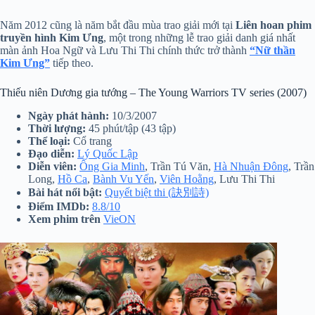
Năm 2012 cũng là năm bắt đầu mùa trao giải mới tại
Liên hoan phim
truyền hình Kim Ưng
, một trong những lễ trao giải danh giá nhất
màn ảnh Hoa Ngữ và Lưu Thi Thi chính thức trở thành
“Nữ thần
Kim Ưng”
tiếp theo.
Thiếu niên Dương gia tướng – The Young Warriors TV series (2007)
Ngày phát hành:
10/3/2007
Thời lượng:
45 phút/tập (43 tập)
Thể loại:
Cổ trang
Đạo diễn:
Lý Quốc Lập
Diễn viên:
Ông Gia Minh
, Trần Tú Văn,
Hà Nhuận Đông
, Trần
Long,
Hồ Ca
,
Bành Vu Yến
,
Viên Hoằng
, Lưu Thi Thi
Bài hát nổi bật:
Quyết biệt thi (訣別詩)
Điểm IMDb:
8.8/10
Xem phim trên
VieON