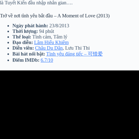
là Tuyết Kiến đầu nhập nhân gian….
Trở về nơi tình yêu bắt đầu – A Moment of Love (2013)
Ngày phát hành:
23/8/2013
Thời lượng:
94 phút
Thể loại:
Tình cảm, Tâm lý
Đạo diễn:
Lâm Hiếu Khiêm
Diễn viên:
Châu Du Dân
, Lưu Thi Thi
Bài hát nổi bật:
Tình yêu đáng tiếc – 可惜爱
Điểm IMDb:
6.7/10