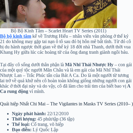
Bộ Bộ Kinh Tâm – Scarlet Heart TV Series (2011)
Bộ bộ kinh tâm
kể về Trương Hiểu – nhân viên văn phòng ở thế kỷ
21 do không may gặp tai nạn ô tô sau đó bị hôn mê bất tỉnh. Từ đó cô
bị du hành ngược thời gian về thế kỷ 18 đời nhà Thanh, dưới thời vua
Khang Hy giữa lúc các hoàng tử của ông đang tranh giành ngôi báu.
Tại đây cô sống dưới thân phận là
Mã Nhĩ Thái Nhược Hy
– con gái
của một quý tộc người Mãn Châu và là em gái của Mã Nhĩ Thái
Nhược Lan – Trắc Phúc tấn của Bát A Ca. Do là một người từ tương
lai trở về quá khứ nên cô hoàn toàn không giống những người con gái
khác ở thời đại này và do vậy, cô đã làm cho trái tim của biết bao vị
A
Ca rung động
vì mình.
Quái hiệp Nhất Chi Mai – The Vigilantes in Masks TV Series (2010– )
Ngày phát hành:
22/12/2010
Thời lượng:
45 phút/tập (36 tập)
Thể loại:
Cổ trang, võ hiệp
Đạo diễn:
Lý Quốc Lập