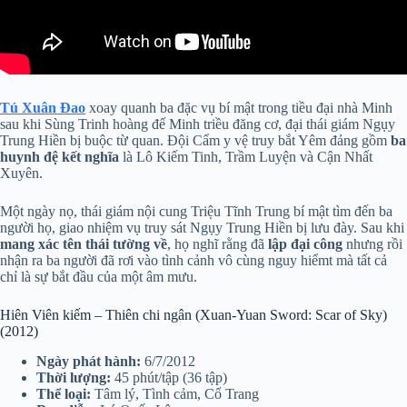
Tú Xuân Đao
xoay quanh ba đặc vụ bí mật trong tiều đại nhà Minh
sau khi Sùng Trinh hoàng đế Minh triều đăng cơ, đại thái giám Ngụy
Trung Hiền bị buộc từ quan. Đội Cẩm y vệ truy bắt Yêm đảng gồm
ba
huynh đệ kết nghĩa
là Lô Kiếm Tinh, Trầm Luyện và Cận Nhất
Xuyên.
Một ngày nọ, thái giám nội cung Triệu Tĩnh Trung bí mật tìm đến ba
người họ, giao nhiệm vụ truy sát Ngụy Trung Hiền bị lưu đày. Sau khi
mang xác tên thái tường về
, họ nghĩ rằng đã
lập đại công
nhưng rồi
nhận ra ba người đã rơi vào tình cảnh vô cùng nguy hiểmt mà tất cả
chỉ là sự bắt đầu của một âm mưu.
Hiên Viên kiếm – Thiên chi ngân (Xuan-Yuan Sword: Scar of Sky)
(2012)
Ngày phát hành:
6/7/2012
Thời lượng:
45 phút/tập (36 tập)
Thể loại:
Tâm lý, Tình cảm, Cổ Trang