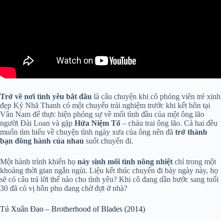
Trở về nơi tình yêu bắt đầu
là câu chuyện khi cô phóng viên trẻ xinh
đẹp Kỷ Nhã Thanh có một chuyến trải nghiệm trước khi kết hôn tại
Vân Nam để thực hiện phóng sự về mối tình đầu của một ông lão
người Đài Loan và gặp
Hứa Niệm Tổ
– cháu trai ông lão. Cả hai đều
muốn tìm hiểu về chuyện tình ngày xưa của ông nên đã
trở thành
bạn đồng hành của nhau
suốt chuyến đi.
Một hành trình khiến họ
nảy sinh mối tình nồng nhiệt
chỉ trong một
khoảng thời gian ngắn ngủi. Liệu kết thúc chuyến đi bảy ngày này, họ
sẽ có câu trả lời thế nào cho tình yêu? Khi cô đang dần bước sang tuổi
30 đã có vị hôn phu đang chờ đợi ở nhà?
Tú Xuân Đao – Brotherhood of Blades (2014)