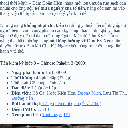
thoại thời Minh – Đàm Doãn Hiền, nàng một lòng muốn rửa sạch oan
khuất cho ông nội,
kế thừa nghề y của tổ tiên
, nàng dốc tâm thi vào
thái y viện thì bị các nam thái y cố ý gây khó dễ.
Nhưng nàng
không nhụt chí, kiên trì
dùng y thuật của mình giúp đỡ
người bệnh, cuối cùng phá bỏ cấm kị, công khai hành nghề y, thành
lập chế độ y nữ nổi danh ở Trung Quốc. Mặc dù Chu Kỳ Chấn yêu
nàng tha thiết, nhưng nàng
một lòng hướng về Chu Kỳ Ngọc
, tình
duyên trắc trở. Sau khi Chu Kỳ Ngọc chết, nàng rời chốn cung đình,
hành y tế thế.
Tiên kiếm kỳ hiệp 3 – Chinese Paladin 3 (2009)
Ngày phát hành:
15/12/2009
Thời lượng:
45 phút/tập (37 tập)
Thể loại:
Cổ trang, Tình cảm
Đạo diễn:
Lý Quốc Lập
Diễn viên:
Hồ Ca, Hoắc Kiến Hoa,
Dương Mịch
, Lưu Thi Thi,
Đường Yên
Bài hát nổi bật:
Lãng quên thời gian (忘记时间)
Điểm IMDb:
7.1/10
Xem phim trên
Youtube
,
iQIYI