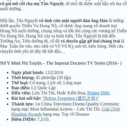
cô gái mồ côi cha mẹ Tân Nguyệt
, từ nhỏ đã được một bầy sói tha về
nuôi dưỡng.
Một lần, Tân Nguyệt
vô tình cứu một người đàn ông Hán
là tướng
dưới quyền Thiền Vu Hung Nô, cô được ông mang về doanh trại
Hung Nô nuôi dưỡng, chung sống và lớn lên cùng các vương tử Thiền
Vu Hung Nô. Hung Nô xảy ra binh biến, Tân Nguyệt bị bắt đến
Trường An. Trên đường đi, cô đã
có duyên gặp gỡ hai chàng trai
là
Mạc Tuân ôn văn, nho nhã và Vệ Vô Kỵ anh tư, kiêu hùng. Một câu
chuyện tình yêu từ đây đã bắt đầu…
Nữ Y Minh Phi Truyện – The Imperial Doctress TV Series (2016– )
Ngày phát hành:
13/2/2016
Thời lượng:
45 phút/tập (50 tập)
Thể loại:
Cổ trang, Lịch sử, Lãng mạn
Đạo diễn:
Lý Quốc Lập
Diễn viên:
Lưu Thi Thi, Hoắc Kiến Hoa,
Hoàng Hiên
Bài hát nổi bật:
“Before Forgotten (遺忘之前)”
Thành tựu:
1st China Television Drama Quality Ceremony
hạng mục Most Influential Actress – Lưu Thi Thi,
Giải 22nd
Huading Awards
hạng mục Top 10 Dramas
Điểm IMDb:
7.2/10.