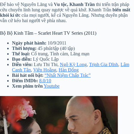
Để bảo vệ Nguyên Lăng và
Vu tộc, Khanh Trần
thi triển trận pháp
cửu chuyển linh lung quay ngược về quá khứ. Khanh Trần
biến mất
khỏi kí ức
của mọi người, kể cả Nguyên Lăng. Nhưng duyên phận
vẫn cứ kéo hai người về phía nhau.
Bộ Bộ Kinh Tâm – Scarlet Heart TV Series (2011)
Ngày phát hành:
10/9/2011
Thời lượng:
45 phút/tập (40 tập)
Thể loại:
Cổ trang, Tình cảm, Lãng mạn
Đạo diễn:
Lý Quốc Lập
Diễn viên:
Lưu Thi Thi,
Ngô Kỳ Long
,
Trịnh Gia Dĩnh
,
Lâm
Canh Tân
,
Viên Hoằng
,
Hàn Đống
Bài hát nổi bật:
“Nhất Niệm Chấp Trác”
Điểm IMDb:
8.0/10
Xem phim trên
Youtube