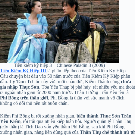
Tiên kiếm kỳ hiệp 3 – Chinese Paladin 3 (2009)
Tiên Kiếm Kỳ Hiệp III
là phần tiếp theo của Tiên Kiếm Kỳ Hiệp.
Câu chuyện bắt đầu vào 50 năm trước của Tiên Kiếm Kỳ Kiệp phần
đầu.
Lý Tam Tư
lúc này vừa mới chào đời, Kiếm Thánh cũng
chưa
gia nhập Thục Sơn
. Tỏa Yêu Tháp bị phá hủy, rất nhiều yêu ma thoát
ra ngoài nhân gian từ 2000 năm trước. Thần Tướng Trấn Yêu tên là
Phi Bồng trên thần giới
, Phi Bồng là thần với sức mạnh vô địch
không có đối thủ nên rất buồn chán.
Kiếm Phi Bồng bị rớt xuống nhân gian,
biến thành Thục Sơn Trấn
Yêu Kiếm
, rồi trải qua nhiều kiếp luân hồi. Người quản lý Thần Thụ
(cây thần) là Tịch Dao vốn yêu thầm Phi Bồng, sau khi Phi Bồng
xuống nhân gian, nàng liền dùng quả của
Thần Thụ chế thành nữ tử