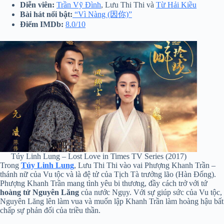
Diễn viên:
Trần Vỹ Đình
, Lưu Thi Thi và
Từ Hải Kiều
Bài hát nổi bật:
“Vì Nàng (因你)”
Điểm IMDb:
8.0/10
Túy Linh Lung – Lost Love in Times TV Series (2017)
Trong
Túy Linh Lung
, Lưu Thi Thi vào vai Phượng Khanh Trần –
thánh nữ của Vu tộc và là đệ tử của Tịch Tà trưởng lão (Hàn Đống).
Phượng Khanh Trần mang tình yêu bi thương, đầy cách trở với tứ
hoàng tử Nguyên Lăng
của nước Ngụy. Với sự giúp sức của Vu tộc,
Nguyên Lăng lên làm vua và muốn lập Khanh Trần làm hoàng hậu bất
chấp sự phản đối của triều thần.