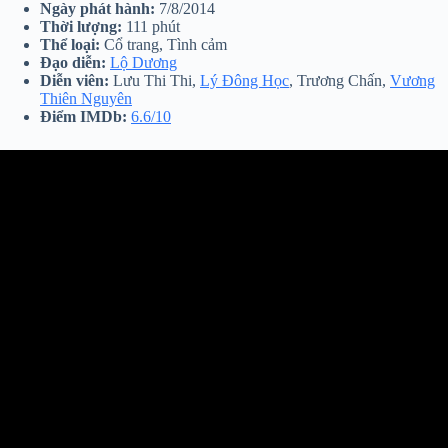
Ngày phát hành:
7/8/2014
Thời lượng:
111 phút
Thể loại:
Cổ trang, Tình cảm
Đạo diễn:
Lộ Dương
Diễn viên:
Lưu Thi Thi,
Lý Đông Học
, Trương Chấn,
Vương
Thiên Nguyên
Điểm IMDb:
6.6/10