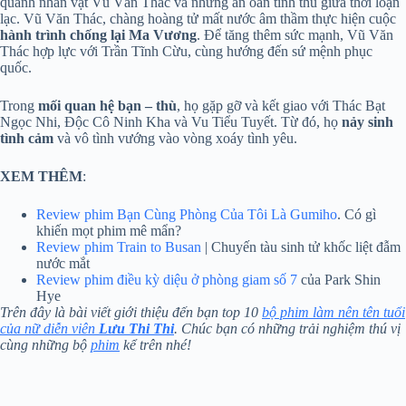
quanh nhân vật Vũ Văn Thác và những ân oán tình thù giữa thời loạn
lạc. Vũ Văn Thác, chàng hoàng tử mất nước âm thầm thực hiện cuộc
hành trình chống lại Ma Vương
. Để tăng thêm sức mạnh, Vũ Văn
Thác hợp lực với Trần Tĩnh Cừu, cùng hướng đến sứ mệnh phục
quốc.
Trong
mối quan hệ bạn – thù
, họ gặp gỡ và kết giao với Thác Bạt
Ngọc Nhi, Độc Cô Ninh Kha và Vu Tiểu Tuyết. Từ đó, họ
nảy sinh
tình cảm
và vô tình vướng vào vòng xoáy tình yêu.
XEM THÊM
:
Review phim Bạn Cùng Phòng Của Tôi Là Gumiho
. Có gì
khiến mọt phim mê mẩn?
Review phim Train to Busan
| Chuyến tàu sinh tử khốc liệt đẫm
nước mắt
Review phim điều kỳ diệu ở phòng giam số 7
của Park Shin
Hye
Trên đây là bài viết giới thiệu đến bạn top 10
bộ phim làm nên tên tuổi
của nữ diễn viên
Lưu Thi Thi
. Chúc bạn có những trải nghiệm thú vị
cùng những bộ
phim
kể trên nhé!