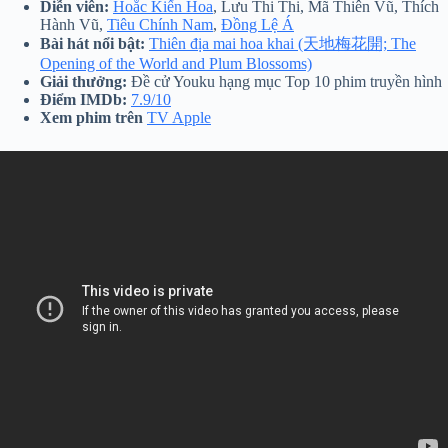
Diễn viên:
Hoắc Kiến Hoa
, Lưu Thi Thi, Mã Thiên Vũ, Thích
Hành Vũ,
Tiêu Chính Nam
,
Đồng Lệ Á
Bài hát nổi bật:
Thiên địa mai hoa khai (天地梅花開; The
Opening of the World and Plum Blossoms)
Giải thưởng:
Đề cử Youku hạng mục Top 10 phim truyền hình
Điểm IMDb:
7.9/10
Xem phim trên
TV Apple