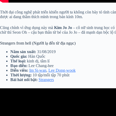
Thời đại công nghệ phát triển khiến người ta không còn bày tỏ tình cả
được ai đang thầm thích mình trong bán kính 10m.
Cũng chính vì ứng dụng này mà
Kim Jo Jo
– cô nữ sinh trung học có 
chừ thì Seon Oh – cậu bạn thân từ bé của Jo Jo – đã mạnh dạn bộc lộ t
Strangers from hell (Người lạ đến từ địa ngục)
Năm sản xuất:
31/08/2019
Quốc gia:
Hàn Quốc
Thể loại:
kinh dị, tâm lí
Đạo diễn:
Lee Chang-hee
Diễn viên:
Im Si-wan
,
Lee Dong-wook
Thời lượng:
10 tập/mỗi tập 70 phút
Bài hát nổi bật:
Strangers