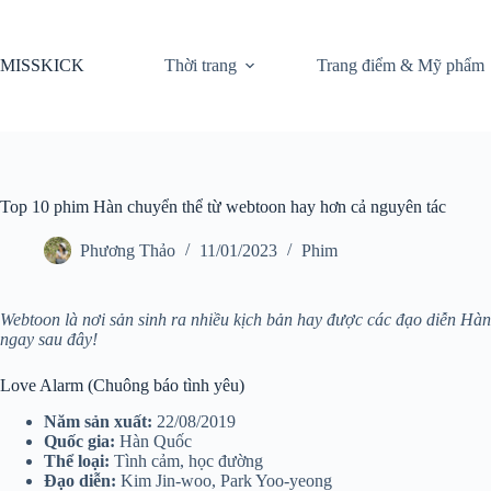
Chuyển
đến
phần
MISSKICK
Thời trang
Trang điểm & Mỹ phẩm
nội
dung
Top 10 phim Hàn chuyển thể từ webtoon hay hơn cả nguyên tác
Phương Thảo
11/01/2023
Phim
Webtoon là nơi sản sinh ra nhiều kịch bản hay được các đạo diễn Hà
ngay sau đây!
Love Alarm (Chuông báo tình yêu)
Năm sản xuất:
22/08/2019
Quốc gia:
Hàn Quốc
Thể loại:
Tình cảm, học đường
Đạo diễn:
Kim Jin-woo, Park Yoo-yeong