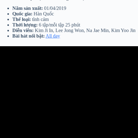
Năm sản xuất:
01/04/2019
Quốc gia:
Hàn Quốc
Thể loại:
tình cảm
Thời lượng:
6 tập/mỗi tập 25 phút
Diễn viên:
Kim Ji In, Lee Jong Won, Na Jae Min, Kim Yoo Jin
Bài hát nổi bật:
All day