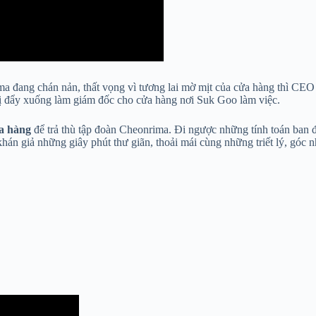
ima đang chán nản, thất vọng vì tương lai mờ mịt của cửa hàng thì CEO
ị đẩy xuống làm giám đốc cho cửa hàng nơi Suk Goo làm việc.
ửa hàng
để trả thù tập đoàn Cheonrima. Đi ngược những tính toán ba
hán giả những giây phút thư giãn, thoải mái cùng những triết lý, góc 