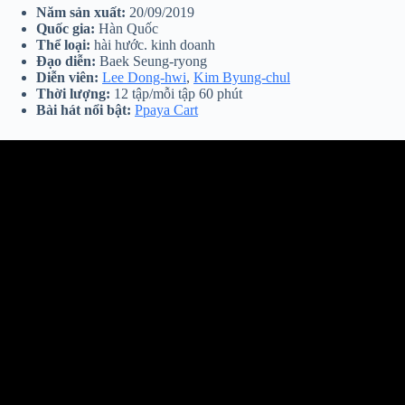
Năm sản xuất:
20/09/2019
Quốc gia:
Hàn Quốc
Thể loại:
hài hước. kinh doanh
Đạo diễn:
Baek Seung-ryong
Diễn viên:
Lee Dong-hwi
,
Kim Byung-chul
Thời lượng:
12 tập/mỗi tập 60 phút
Bài hát nổi bật:
Ppaya Cart