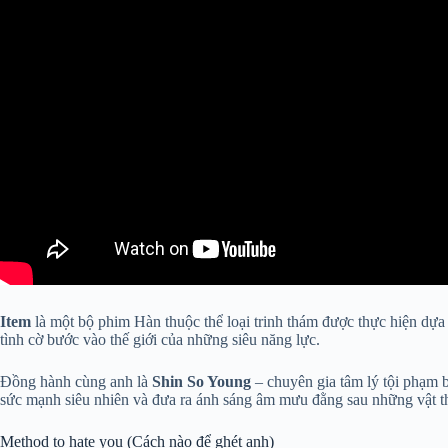
Item
là một bộ phim Hàn thuộc thể loại trinh thám được thực hiện dựa
tình cờ bước vào thế giới của những siêu năng lực.
Đồng hành cùng anh là
Shin So Young
– chuyên gia tâm lý tội phạm b
sức mạnh siêu nhiên và đưa ra ánh sáng âm mưu đằng sau những vật t
Method to hate you (Cách nào để ghét anh)