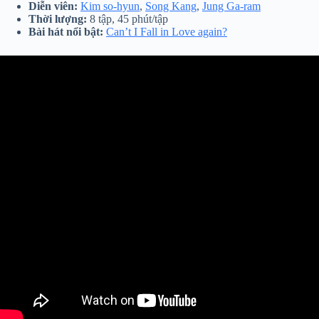
Diễn viên:
Kim so-hyun
,
Song Kang
,
Jung Ga-ram
Thời lượng:
8 tập, 45 phút/tập
Bài hát nổi bật:
Can’t I Fall in Love again?