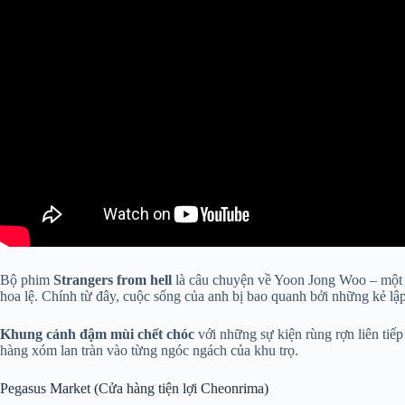
Bộ phim
Strangers from hell
là câu chuyện về Yoon Jong Woo – một c
hoa lệ. Chính từ đây, cuộc sống của anh bị bao quanh bởi những kẻ lập
Khung cảnh đậm mùi chết chóc
với những sự kiện rùng rợn liên tiế
hàng xóm lan tràn vào từng ngóc ngách của khu trọ.
Pegasus Market (Cửa hàng tiện lợi Cheonrima)