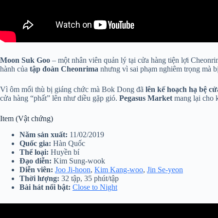
Moon Suk Goo
– một nhân viên quản lý tại cửa hàng tiện lợi Cheonr
hành của
tập đoàn Cheonrima
nhưng vì sai phạm nghiêm trọng mà b
Vì ôm mối thù bị giáng chức mà Bok Dong đã
lên kế hoạch hạ bệ c
cửa hàng “phất” lên như diều gặp gió.
Pegasus Market
mang lại cho k
Item (Vật chứng)
Năm sản xuất:
11/02/2019
Quốc gia:
Hàn Quốc
Thể loại:
Huyền bí
Đạo diễn:
Kim Sung-wook
Diễn viên:
Joo Ji-hoon
,
Kim Kang-woo
,
Jin Se-yeon
Thời lượng:
32 tập, 35 phút/tập
Bài hát nổi bật:
Close to Night