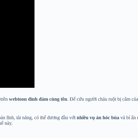
 trên
webtoon đình đám cùng tên
. Để cứu người cháu ruột bị câm củ
ản lĩnh, tài năng, có thể đương đầu với
nhiều vụ án hóc búa
và bí ẩn 
hể này.