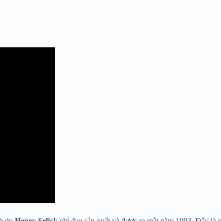
nh do
Henry Selick
chỉ đạo sản xuất và được ra mắt năm 1993. Đây là p