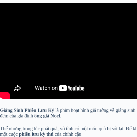
Giáng Sinh Phiêu Lưu Ký
là phim hoạt hình giả tưởng về giáng sinh
đêm của gia đình
ông già Noel
.
Thế nhưng trong lúc phát quà, vô tình có một món quà bị sót lại. Để kh
một cuộc
phiêu lưu kỳ thú
của chính cậu.