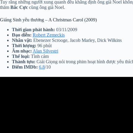
Tuy rằng những người xung quanh đều khẳng định ông già Noel không có
thăm
Bắc Cực
cùng ông già Noel.
Giáng Sinh yêu thương – A Christmas Carol (2009)
Thời gian phát hành:
03/11/2009
Đạo diễn:
Robert Zemeckis
Nhân vật:
Ebenezer Scrooge, Jacob Marley, Dick Wilkins
Thời lượng:
96 phút
Âm nhạc:
Alan Silvestri
Thể loại:
Tình cảm
Thành tựu:
Giải Giọng nói trong phim hoạt hình được yêu thíc
Điểm IMDb:
6.8
/10