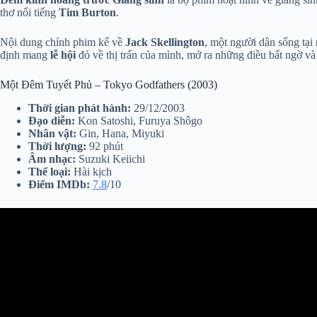
thơ nổi tiếng
Tim Burton
.
Nội dung chính phim kể về
Jack Skellington
, một người dân sống tại 
định mang
lễ hội
đó về thị trấn của mình, mở ra những điều bất ngờ và
Một Đêm Tuyết Phủ – Tokyo Godfathers (2003)
Thời gian phát hành:
29/12/2003
Đạo diễn:
Kon Satoshi, Furuya Shôgo
Nhân vật:
Gin, Hana, Miyuki
Thời lượng:
92 phút
Âm nhạc:
Suzuki Keiichi
Thể loại:
Hài kịch
Điểm IMDb:
7.8
/10