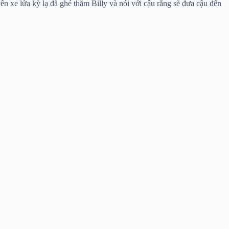
 xe lửa kỳ lạ đã ghé thăm Billy và nói với cậu rằng sẽ đưa cậu đến