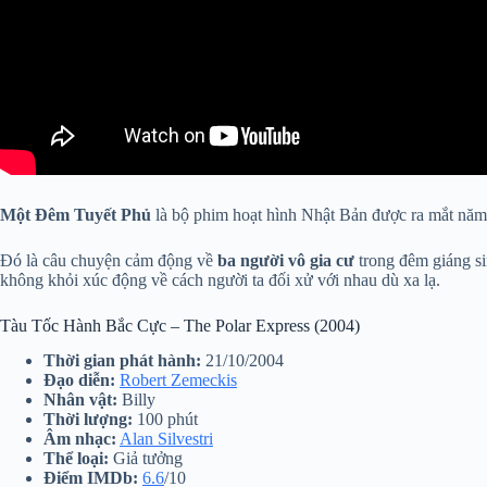
Một Đêm Tuyết Phủ
là bộ phim hoạt hình Nhật Bản được ra mắt năm 
Đó là câu chuyện cảm động về
ba người vô gia cư
trong đêm giáng si
không khỏi xúc động về cách người ta đối xử với nhau dù xa lạ.
Tàu Tốc Hành Bắc Cực – The Polar Express (2004)
Thời gian phát hành:
21/10/2004
Đạo diễn:
Robert Zemeckis
Nhân vật:
Billy
Thời lượng:
100 phút
Âm nhạc:
Alan Silvestri
Thể loại:
Giả tưởng
Điểm IMDb:
6.6
/10