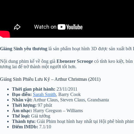
Giáng Sinh yêu thương
là sản phẩm hoạt hình 3D được sản xuất bởi D
Nội dung phim kể về ông già
Ebenezer Scrooge
có tính keo kiệt, bủn
tương lai để trở thành một người tốt hơn.
Giáng Sinh Phiêu Lưu Ký – Arthur Christmas (2011)
Thời gian phát hành:
23/11/2011
Đạo diễn:
Sarah Smith
, Barry Cook
Nhân vật:
Arthur Claus, Steven Claus, Grandsanta
Thời lượng:
97 phút
Âm nhạc:
Harry Gregson – Williams
Thể loại:
Giả tưởng
Thành tựu:
Giải Phim hoạt hình hay nhất tại Hội phê bình phi
Điểm IMDb:
7.1/10