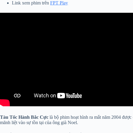
Link xem phim trên
FPT Play
Tàu Tốc Hành Bắc Cực
là bộ phim hoạt hình ra mắt năm 2004 được 
mãnh liệt vào sự tồn tại của ông già Noel.