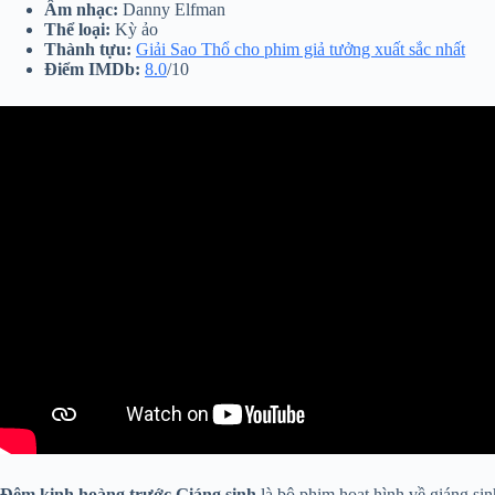
Âm nhạc:
Danny Elfman
Thể loại:
Kỳ ảo
Thành tựu:
Giải Sao Thổ cho phim giả tưởng xuất sắc nhất
Điểm IMDb:
8.0
/10
Đêm kinh hoàng trước Giáng sinh
là bộ phim hoạt hình về giáng si