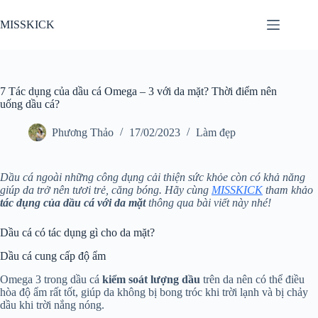
Chuyển
đến
MISSKICK
phần
nội
dung
7 Tác dụng của dầu cá Omega – 3 với da mặt? Thời điểm nên
uống dầu cá?
Phương Thảo
17/02/2023
Làm đẹp
Dầu cá ngoài những công dụng cải thiện sức khỏe còn có khả năng
giúp da trở nên tươi trẻ, căng bóng. Hãy cùng
MISSKICK
tham khảo
tác dụng của dầu cá với da mặt
thông qua bài viết này nhé!
Dầu cá có tác dụng gì cho da mặt?
Dầu cá cung cấp độ ẩm
Omega 3 trong dầu cá
kiểm soát
lượng dầu
trên da nên có thể điều
hòa độ ẩm rất tốt, giúp da không bị bong tróc khi trời lạnh và bị chảy
dầu khi trời nắng nóng.