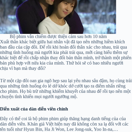
Bộ phim vẫn chiếm được thiện cảm sau hơn 10 năm
Xuất thân khác biệt giữa hai nhân vật đã tạo nên những hiềm khích
ban đầu của cặp đôi. Để rồi khi hoán đổi thân xác cho nhau, trải qua
những tình huống mà người kia phải trải qua, mới càng hiểu thêm sự
khác biệt để rồi chấp nhận thay đổi bản thân mình, trở thành một phiên
bản phù hợp với nửa kia của mình. Thử hỏi sẽ có bao nhiêu người
chịu vì bạn mà thay đổi?
Từ một cặp đôi oan gia ngõ hẹp sau lại yêu nhau sâu đậm, họ cùng trải
qua những tình huống éo lé dở khóc dở cười tạo ra điểm nhấn riêng
cho phim. Họ bù trừ những khiếm khuyết của nhau để rồi tạo nên một
chuyện tình khiến mọi người ngưỡng mộ.
Diễn xuất của dàn diễn viên chính
Đây có thể coi là bộ phim phim giúp thăng hạng danh tiếng của của
dàn diễn viên. Khán giả Việt hiện nay đã không còn xa lạ đối với các
tên tuổi như Hyun Bin, Ha Ji Won, Lee Jong-suk, Yoo In-na,…