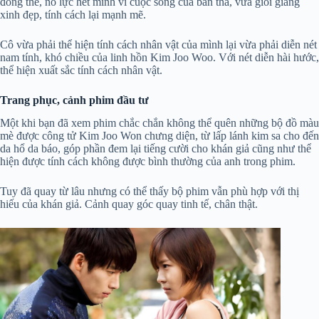
đóng thế, nỗ lực hết mình vì cuộc sống của bản thâ, vừa giỏi giang
xinh đẹp, tính cách lại mạnh mẽ.
Cô vừa phải thể hiện tính cách nhân vật của mình lại vừa phải diễn nét
nam tính, khó chiều của linh hồn Kim Joo Woo. Với nét diễn hài hước,
thể hiện xuất sắc tính cách nhân vật.
Trang phục, cảnh phim đầu tư
Một khi bạn đã xem phim chắc chắn không thể quên những bộ đồ màu
mè được công tử Kim Joo Won chưng diện, từ lấp lánh kim sa cho đến
da hổ da báo, góp phần đem lại tiếng cười cho khán giả cũng như thể
hiện được tính cách không được bình thường của anh trong phim.
Tuy đã quay từ lâu nhưng có thể thấy bộ phim vẫn phù hợp với thị
hiếu của khán giả. Cảnh quay góc quay tinh tế, chân thật.