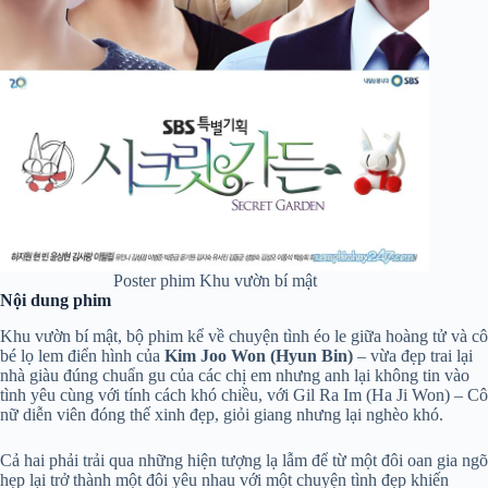
Poster phim Khu vườn bí mật
Nội dung phim
Khu vườn bí mật, bộ phim kể về chuyện tình éo le giữa hoàng tử và cô
bé lọ lem điển hình của
Kim Joo Won (Hyun Bin)
– vừa đẹp trai lại
nhà giàu đúng chuẩn gu của các chị em nhưng anh lại không tin vào
tình yêu cùng với tính cách khó chiều, với Gil Ra Im (Ha Ji Won) – Cô
nữ diễn viên đóng thế xinh đẹp, giỏi giang nhưng lại nghèo khó.
Cả hai phải trải qua những hiện tượng lạ lẫm để từ một đôi oan gia ngõ
hẹp lại trở thành một đôi yêu nhau với một chuyện tình đẹp khiến