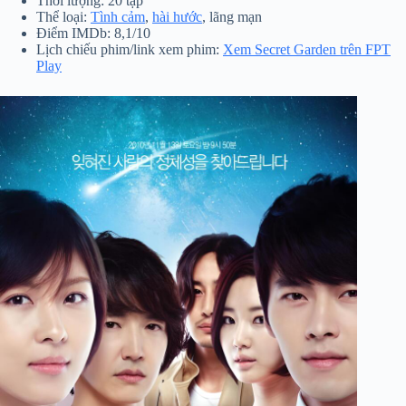
Thời lượng: 20 tập
Thể loại:
Tình cảm
,
hài hước
, lãng mạn
Điểm IMDb: 8,1/10
Lịch chiếu phim/link xem phim:
Xem Secret Garden trên FPT
Play