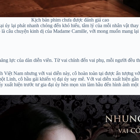
Kịch bản phim chưa được đánh giá cao
đại úy lại phát nhanh chóng đến khó hiểu, tâm lý của mỗi nhân vật thay
ó là câu chuyện kinh dị của Madame Camille, với mong muốn mang lại 
ng lực của dàn diễn viên. Từ vai chính đến vai phụ, mỗi người đều th
h Việt Nam nhưng với vai diễn này, cô hoàn toàn tại được ấn tượng với
ột Linh, cô hầu gái khiến vị đại úy say mê. Với vai diễn xuất hiện gầ
ẩy xuất hiện trước tư gia đại úy hèn mọn xin làm hầu đến hình ảnh một