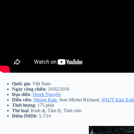
Quốc gia
: Việt Nam
Ngày công chiếu
: 16/02/2016
Đạo diễn
:
Derek Nguyễn
Diễn viên
:
Nhung Kate
, Jean Michel Richaud,
NSƯT Kim Xuâ
Thời lượng
: 175 phút
Thể loại
: Kinh dị, Tâm lý, Tình cảm
Điểm IMDb
: 5.7/10