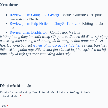
Xem thêm
:
Review phim Ginny and Georgia
| Series Gilmore Girls phiên
bản mới của Netflix
Review phim Pulp Fiction – Chuyện Tào Lao
| Không hề tào
lao
Review phim Bridgerton
| Công Tước Và Em
Những thông điệp ẩn chứa trong Cô gái trẻ hứa hẹn đã để lại sự nặng
trĩu trong lòng khán giả về những tội ác đang hoành hành ngoài xã
hội. Hy vọng bài viết
review phim Cô gái trẻ hứa hẹn
sẽ giúp bạn hiểu
thêm về tác phẩm này. Nếu là một fan của thể loại hài kịch đen thì bộ
phim này là một lựa chọn xem xứng đáng đấy!
Để lại một bình luận
Email của bạn sẽ không được hiển thị công khai.
Các trường bắt buộc
được đánh dấu
*
Tên
*