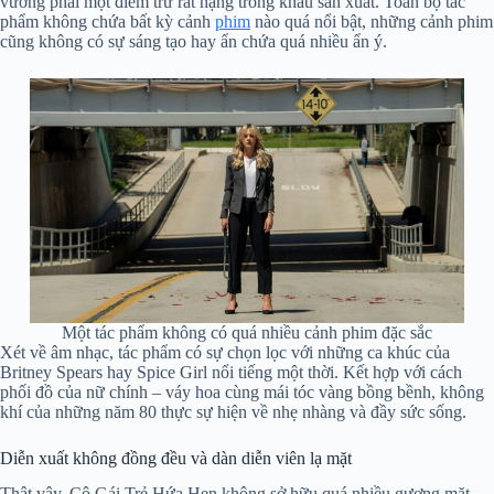
vướng phải một điểm trừ rất nặng trong khâu sản xuất. Toàn bộ tác
phẩm không chứa bất kỳ cảnh
phim
nào quá nổi bật, những cảnh phim
cũng không có sự sáng tạo hay ẩn chứa quá nhiều ẩn ý.
Một tác phẩm không có quá nhiều cảnh phim đặc sắc
Xét về âm nhạc, tác phẩm có sự chọn lọc với những ca khúc của
Britney Spears hay Spice Girl nổi tiếng một thời. Kết hợp với cách
phối đồ của nữ chính – váy hoa cùng mái tóc vàng bồng bềnh, không
khí của những năm 80 thực sự hiện về nhẹ nhàng và đầy sức sống.
Diễn xuất không đồng đều và dàn diễn viên lạ mặt
Thật vậy, Cô Gái Trẻ Hứa Hẹn không sở hữu quá nhiều gương mặt