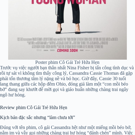
Poster phim Cô Gái Trẻ Hứa Hẹn
Trước vụ việc người bạn thân nhất Nina Fisher bị tấn công tình dục và
rồi tự sát vì không tìm thấy công lý, Cassandra Cassie Thomas đã gặp
phải tổn thương tâm lý nặng nề và bỏ học. Giờ đây, Cassie 30 tuổi
lang thang giữa các hộp đêm Ohio, đóng giả làm một “con mồi béo
bở” đang say khướt để mời gọi và giáo huấn những chàng trai ngây
ngô hư hỏng.
Review phim Cô Gái Trẻ Hứa Hẹn
Kịch bản đặc sắc nhưng “làm chưa tới”
Đúng với tên phim, cô gái Cassandra hệt như một miếng mồi béo bở,
nằm im và vẫy gọi những chàng trai hư hỏng “đánh chén” mình. Việc