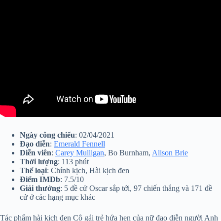
Ngày công chiếu
: 02/04/2021
Đạo diễn
:
Emerald Fennell
Diễn viên
:
Carey Mulligan
, Bo Burnham,
Alison Brie
Thời lượng
: 113 phút
Thể loại
: Chính kịch, Hài kịch đen
Điểm IMDb
: 7.5/10
Giải thưởng
: 5 đề cử Oscar sắp tới, 97 chiến thắng và 171 đề
cử ở các hạng mục khác
Tác phẩm hài kịch đen Cô gái trẻ hứa hẹn của nữ đạo diễn người Anh