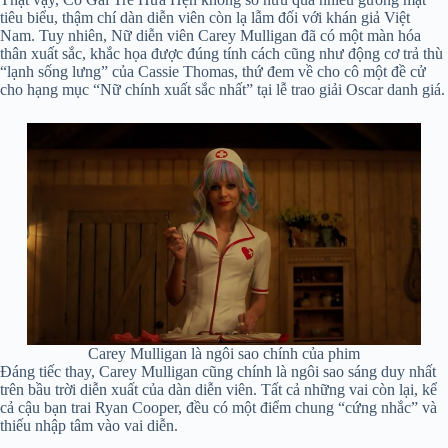
tiêu biểu, thậm chí dàn diễn viên còn lạ lẫm đối với khán giả Việt
Nam. Tuy nhiên, Nữ diễn viên Carey Mulligan đã có một màn hóa
thân xuất sắc, khắc họa được đúng tính cách cũng như động cơ trả thù
“lạnh sống lưng” của Cassie Thomas, thứ đem về cho cô một đề cử
cho hạng mục “Nữ chính xuất sắc nhất” tại lễ trao giải Oscar danh giá.
Carey Mulligan là ngôi sao chính của phim
Đáng tiếc thay, Carey Mulligan cũng chính là ngôi sao sáng duy nhất
trên bầu trời diễn xuất của dàn diễn viên. Tất cả những vai còn lại, kể
cả cậu bạn trai Ryan Cooper, đều có một điểm chung “cứng nhắc” và
thiếu nhập tâm vào vai diễn.