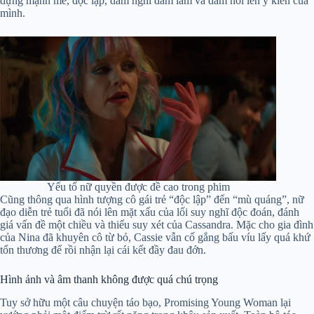
dựng mạnh mẽ, độc lập, dám nghĩ dám làm và dám nói lên ý kiến của
mình.
Yếu tố nữ quyền được đề cao trong phim
Cũng thông qua hình tượng cô gái trẻ “độc lập” đến “mù quáng”, nữ
đạo diễn trẻ tuổi đã nói lên mặt xấu của lối suy nghĩ độc đoán, đánh
giá vấn đề một chiều và thiếu suy xét của Cassandra. Mặc cho gia đình
của Nina đã khuyên cô từ bỏ, Cassie vẫn cố gắng bấu víu lấy quá khứ
tổn thương để rồi nhận lại cái kết đầy đau đớn.
Hình ảnh và âm thanh không được quá chú trọng
Tuy sở hữu một câu chuyện táo bạo, Promising Young Woman lại