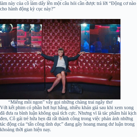
làm này của cô làm dấy lên một câu hỏi cần được trả lời “Động cơ nào
cho hành động kỳ cục này?”
“Miếng mồi ngon” vẫy gọi những chàng trai ngây thơ
Với kết phim có phần hơi hụt hẫng, nhiều khán giả sau khi xem xong
đã đưa ra bình luận không quá tích cực. Nhưng vì là tác phẩm hài kịch
đen, Cô gái trẻ hứa hẹn đã rất thành công trong việc phản ánh những
tác động của “tấn công tình dục” đang gây hoang mang dư luận trong
khoảng thời gian hiện nay.