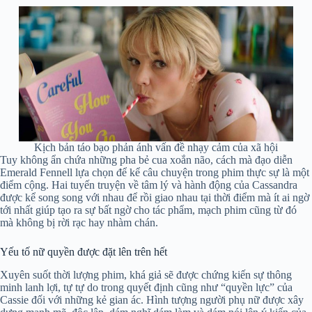
Kịch bản táo bạo phản ánh vấn đề nhạy cảm của xã hội
Tuy không ẩn chứa những pha bẻ cua xoắn não, cách mà đạo diễn
Emerald Fennell lựa chọn để kể câu chuyện trong phim thực sự là một
điểm cộng. Hai tuyến truyện về tâm lý và hành động của Cassandra
được kể song song với nhau để rồi giao nhau tại thời điểm mà ít ai ngờ
tới nhất giúp tạo ra sự bất ngờ cho tác phẩm, mạch phim cũng từ đó
mà không bị rời rạc hay nhàm chán.
Yếu tố nữ quyền được đặt lên trên hết
Xuyên suốt thời lượng phim, khá giả sẽ được chứng kiến sự thông
minh lanh lợi, tự tự do trong quyết định cũng như “quyền lực” của
Cassie đối với những kẻ gian ác. Hình tượng người phụ nữ được xây