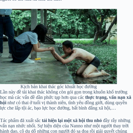
Kịch bản khai thác góc khuất học đường
Lần này đề tài khai thác không còn gói gọn trong khuôn khổ trường
học mà các vấn đề dần phức tạp hơn qua các
thực trạng, vấn nạn xã
hội
như có thai ở tuổi vị thành niên, tình yêu đồng giới, dùng quyền
lực che lấp tội ác, bạo lực học đường, bất bình đẳng xã hội,…
Tác phẩm đã xuất sắc
tái hiện lại một xã hội thu nhỏ
đầy rẫy những
vấn nạn nhức nhối. Sự hiện diện của Nanno như một người thay trời
hành đạo, cô dụ dỗ những con người đó sa đọa rồi giải quyết chúng