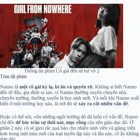
Thông tin phim Cô gái đến từ hư vô 2
Tóm tắt phim
Nanno là
một cô gái kỳ lạ, bí ẩn và quyến rũ
. Không ai biết Nanno
đến từ đâu, gia đình ra sao, vì Nanno thường xuyên chuyển nhà,
chuyển trường, thường xuyên là học sinh mới. Và mỗi khi Nanno xuất
hiện ở một trường học nào, là nơi đó sẽ
xảy ra rất nhiều vấn đề
.
Hoặc có thể nói, vốn những ngôi trường đó đã luôn có vấn đề, Nanno
chỉ đến
để bóc trần sự thối nát, mục rỗng
của nền giáo dục đó. Ở
phần 2 này, cô sẽ gieo rắc quả báo cho nhiều sinh viên và giảng viên
hơn trong một mùa mới của loạt tuyển tập này và lần này, cô ấy không
đơn độc.