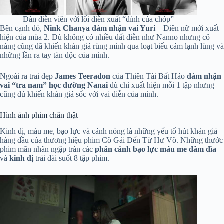
Dàn diễn viên với lối diễn xuất “đỉnh của chóp”
Bên cạnh đó,
Nink Chanya đảm nhận vai Yuri
– Điên nữ mới xuất
hiện của mùa 2. Dù không có nhiều đất diễn như Nanno nhưng cô
nàng cũng đã khiến khán giả rùng mình qua loạt biểu cảm lạnh lùng và
những lần ra tay tàn độc của mình.
Ngoài ra trai đẹp
James Teeradon
của Thiên Tài Bất Hảo
đảm nhận
vai “tra nam” học đường Nanai
dù chỉ xuất hiện mỗi 1 tập nhưng
cũng đủ khiến khán giả sốc với vai diễn của mình.
Hình ảnh phim chân thật
Kinh dị, máu me, bạo lực và cảnh nóng là những yếu tố hút khán giả
hàng đầu của thương hiệu phim Cô Gái Đến Từ Hư Vô. Những thước
phim mãn nhãn ngập tràn các
phân cảnh bạo lực máu me đầm đìa
và
kinh dị
trải dài suốt 8 tập phim.