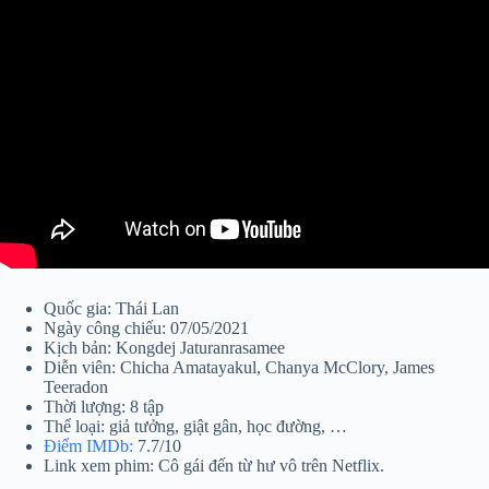
Quốc gia: Thái Lan
Ngày công chiếu: 07/05/2021
Kịch bản: Kongdej Jaturanrasamee
Diễn viên: Chicha Amatayakul, Chanya McClory, James
Teeradon
Thời lượng: 8 tập
Thể loại: giả tưởng, giật gân, học đường, …
Điểm IMDb:
7.7/10
Link xem phim: Cô gái đến từ hư vô trên Netflix.