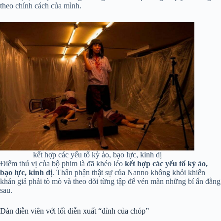
theo chính cách của mình.
kết hợp các yếu tố kỳ ảo, bạo lực, kinh dị
Điểm thú vị của bộ phim là đã khéo léo
kết hợp các yếu tố kỳ ảo,
bạo lực, kinh dị
. Thân phận thật sự của Nanno không khỏi khiến
khán giả phải tò mò và theo dõi từng tập để vén màn những bí ẩn đằng
sau.
Dàn diễn viên với lối diễn xuất “đỉnh của chóp”