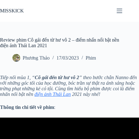
Chuyển
đến
MISSKICK
phần
nội
dung
Review phim Cô gái đến từ hư vô 2 – điểm nhấn nổi bật nền
điện ảnh Thái Lan 2021
Phương Thảo
17/03/2023
Phim
Tiếp nối mùa 1, “
Cô gái đến từ hư vô 2
” theo bước chân Nanno đến
với những góc tối của học đường, bóc trần sự thật ra ánh sáng hoặc
trừng phạt những kẻ có tội. Cùng tìm hiểu bộ phim được coi là điểm
nhấn nổi bật nền
điện ảnh Thái Lan
2021 này nhé!
Thông tin chi tiết về phim
: