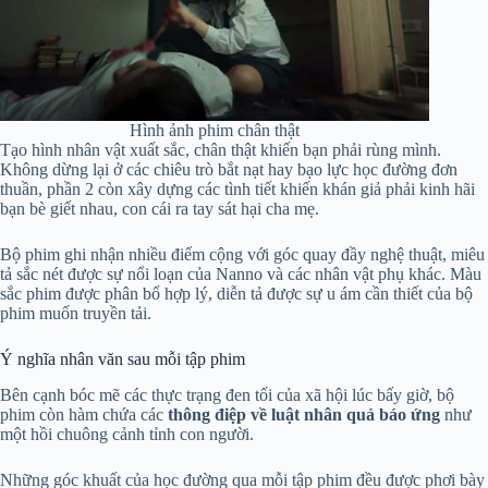
Hình ảnh phim chân thật
Tạo hình nhân vật xuất sắc, chân thật khiến bạn phải rùng mình.
Không dừng lại ở các chiêu trò bắt nạt hay bạo lực học đường đơn
thuần, phần 2 còn xây dựng các tình tiết khiến khán giả phải kinh hãi
bạn bè giết nhau, con cái ra tay sát hại cha mẹ.
Bộ phim ghi nhận nhiều điểm cộng với góc quay đầy nghệ thuật, miêu
tả sắc nét được sự nổi loạn của Nanno và các nhân vật phụ khác. Màu
sắc phim được phân bổ hợp lý, diễn tả được sự u ám cần thiết của bộ
phim muốn truyền tải.
Ý nghĩa nhân văn sau mỗi tập phim
Bên cạnh bóc mẽ các thực trạng đen tối của xã hội lúc bấy giờ, bộ
phim còn hàm chứa các
thông điệp về luật nhân quả báo ứng
như
một hồi chuông cảnh tỉnh con người.
Những góc khuất của học đường qua mỗi tập phim đều được phơi bày