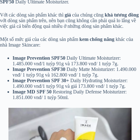
SPF50
Daily Ultimate Moisturizer.
Với các dòng sản phẩm khác thì
giá
của chúng cũng
khá tương đồng
với dòng sản phẩm trên, nên bạn cũng không cần phải quá lo lắng về
việc giá cả biến động quá nhiều ở những dòng sản phẩm khác.
Một số mức giá của các dòng sản phẩm
kem chống nắng
khác của
nhà Image Skincare:
Image Prevention SPF50
Daily Ultimate Moisturizer:
1.485.000 vnđ/1 tuýp 91g và 173.800 vnđ/ 1 tuýp 7g.
Image Prevention SPF30
Daily Matte Moisturizer: 1.490.000
vnđ/ 1 tuýp 91g và 162.800 vnđ/ 1 tuýp 7g.
Image Prevention SPF 30+
Daily Hydrating Moisturizer:
1.490.000 vnđ/1 tuýp 91g và giá 173.800 vnđ/ 1 tuýp 7g.
Image MD SPF 50
Restoring Daily Defense Moisturizer:
1.851.000 vnđ/ 1 tuýp 50ml.