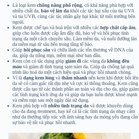
Là loại kem
chống nắng phổ rộng
, có khả năng phù hợp với
nhiều chất da,
bảo vệ làn da
khỏi các tác hại xấu của tia UVA
và tia UVB, cùng các tác nhân gây hại khác từ môi trường bên
ngoài.
Kem được chế tạo và hoà trộn với nhiều các
hợp chất cấp ẩm
,
giúp cho luôn được cấp ẩm đầy đủ, bảo vệ và hồi phục tình
trạng da một cách chuyên sâu. Làm mềm da, và nuôi dưỡng làn
da mềm mại từ sâu bên trong tầng tế bào.
Giúp
hồi phục sâu
và chữa lành các tổn thương về DNA của
da, giúp da trắng mịn, mềm mại như ban đầu.
Kem còn có tác dụng giúp
giảm đi
các vùng da
không đều
màu
và giảm đi tình trạng sạm nám da. Giúp da chống lại quá
trình lão hoá da một cách hiệu quả và phục hồi nhanh chóng.
Vì là
dạng kem lỏng
và
thấm nhanh
nên kem khi được bôi lên
da sẽ có cảm giác rất dịu nhẹ và cực kì thông thoáng. Kem cũng
được cấu tạo từ các thành phần an toàn và dịu cho da, giúp giảm
các tình trạng kích ứng da và giúp da bạn luôn được khoẻ mạnh
và mềm mịn sau một ngày dài sử dụng.
Kem phù hợp với
nhiều tình trạng da
và được khuyên dùng
cho da đang treatment, hay kể cả là các tình trạng da nhạy cảm
như da thường tiếp xúc với ánh sáng hay da mỏng yếu đang cần
sự bảo vệ tốt và phục hồi nhanh.