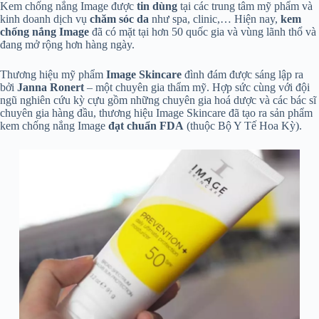
Kem chống nắng Image được
tin dùng
tại các trung tâm mỹ phẩm và
kinh doanh dịch vụ
chăm sóc da
như spa, clinic,… Hiện nay,
kem
chống nắng Image
đã có mặt tại hơn 50 quốc gia và vùng lãnh thổ và
đang mở rộng hơn hàng ngày.
Thương hiệu mỹ phẩm
Image Skincare
đình đám được sáng lập ra
bởi
Janna Ronert
– một chuyên gia thẩm mỹ. Hợp sức cùng với đội
ngũ nghiên cứu kỳ cựu gồm những chuyên gia hoá dược và các bác sĩ
chuyên gia hàng đầu, thương hiệu Image Skincare đã tạo ra sản phẩm
kem chống nắng Image
đạt chuẩn FDA
(thuộc Bộ Y Tế Hoa Kỳ).