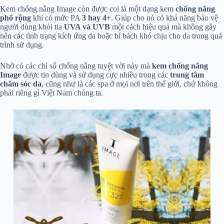
Kem chống nắng Image còn được coi là một dạng kem
chống nắng
phổ rộng
khi có mức PA
3 hay 4+
. Giúp cho nó có khả năng bảo vệ
người dùng khỏi tia
UVA và UVB
một cách hiệu quả mà không gây
nên các tình trạng kích ứng da hoặc bí bách khó chịu cho da trong quá
trình sử dụng.
Nhờ có các chỉ số chống nắng tuyệt vời này mà
kem chống nắng
Image
được tin dùng và sử dụng cực nhiều trong các
trung tâm
chăm sóc da
, cũng như là các spa ở mọi nơi trên thế giới, chứ không
phải riêng gì Việt Nam chúng ta.