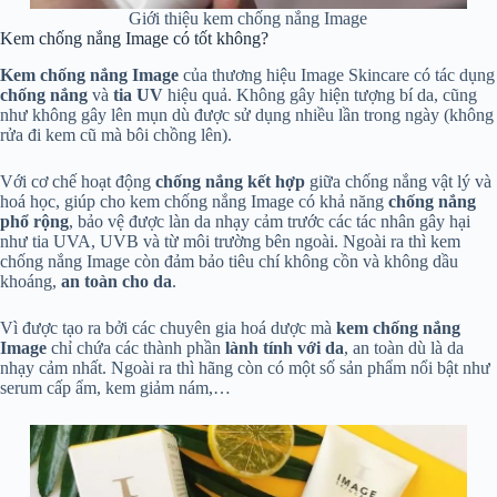
Giới thiệu kem chống nắng Image
Kem chống nắng Image có tốt không?
Kem chống nắng Image
của thương hiệu Image Skincare có tác dụng
chống nắng
và
tia UV
hiệu quả. Không gây hiện tượng bí da, cũng
như không gây lên mụn dù được sử dụng nhiều lần trong ngày (không
rửa đi kem cũ mà bôi chồng lên).
Với cơ chế hoạt động
chống nắng kết hợp
giữa chống nắng vật lý và
hoá học, giúp cho kem chống nắng Image có khả năng
chống nắng
phổ rộng
, bảo vệ được làn da nhạy cảm trước các tác nhân gây hại
như tia UVA, UVB và từ môi trường bên ngoài. Ngoài ra thì kem
chống nắng Image còn đảm bảo tiêu chí không cồn và không dầu
khoáng,
an toàn cho da
.
Vì được tạo ra bởi các chuyên gia hoá dược mà
kem chống nắng
Image
chỉ chứa các thành phần
lành tính với da
, an toàn dù là da
nhạy cảm nhất. Ngoài ra thì hãng còn có một số sản phẩm nổi bật như
serum cấp ẩm, kem giảm nám,…