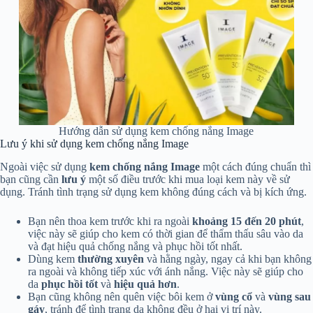
Hướng dẫn sử dụng kem chống nắng Image
Lưu ý khi sử dụng kem chống nắng Image
Ngoài việc sử dụng
kem chống nắng Image
một cách đúng chuẩn thì
bạn cũng cần
lưu ý
một số điều trước khi mua loại kem này về sử
dụng. Tránh tình trạng sử dụng kem không đúng cách và bị kích ứng.
Bạn nên thoa kem trước khi ra ngoài
khoảng 15 đến 20 phút
,
việc này sẽ giúp cho kem có thời gian để thẩm thấu sâu vào da
và đạt hiệu quả chống nắng và phục hồi tốt nhất.
Dùng kem
thường xuyên
và hằng ngày, ngay cả khi bạn không
ra ngoài và không tiếp xúc với ánh nắng. Việc này sẽ giúp cho
da
phục hồi tốt
và
hiệu quả hơn
.
Bạn cũng không nên quên việc bôi kem ở
vùng cổ
và
vùng sau
gáy
, tránh để tình trạng da không đều ở hai vị trí này.