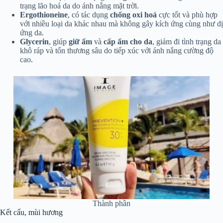
trạng lão hoá da do ánh nắng mặt trời.
Ergothioneine
, có tác dụng
chống oxi hoá
cực tốt và phù hợp
với nhiều loại da khác nhau mà không gây kích ứng cùng như dị
ứng da.
Glycerin
, giúp
giữ ẩm
và
cấp ẩm cho da
, giảm đi tình trạng da
khô ráp và tổn thương sâu do tiếp xúc với ánh nắng cường độ
cao.
Thành phần
Kết cấu, mùi hương