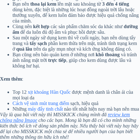
Bạn nên
thoa lại kem
lên mặt sau khoảng từ
3 đến 4 tiếng
dùng kèm, đặc biệt là những lúc hoạt đồng ngoài trời lâu hoặc
thường xuyên, để kem luôn đảm bảo được hiệu quả chống nắng
của mình.
Cùng nên
kết hợp
các sản phẩm chăm sóc da khác như
dưỡng
ẩm
để da luôn đủ độ ẩm và phục hồi được sâu.
Sau một ngày sử dụng kem thì về cuối ngày, bạn nên dùng tẩy
trang và
tẩy sạch
phần kem thừa trên mặt, tránh tình trạng kem
ở
quá lâu
trên da gây mụn nhọt và kích ứng không đáng có.
Bạn cũng nên bảo quản kem ở những nơi
khô thoáng
và tránh
ánh nắng mặt trời
trực tiếp
, giúp cho kem dùng được lâu và
không hư hại.
Xem thêm
:
Top 12
xịt khoáng Hàn Quốc
được mệnh danh là chân ái của
mọi loại da
Cách vệ sinh mút trang điểm
sạch, hiệu quả
Những
máy đẩy tinh chất
nào tốt nhất hiện nay mà bạn nên mua
Vậy là qua bài viết này thì MISSKICK chúng mình đã
review kem
chống nắng Image
cho các bạn. Mong là bạn đã có cho mình những
kiến thức bổ ích về dòng sản phẩm này. Nếu thấy bài viết này hay hãy
để lại cho MISSKICK một chia sẻ để nhiều người bạn của bạn biết
thêm những thông tin hữu ích nhé!