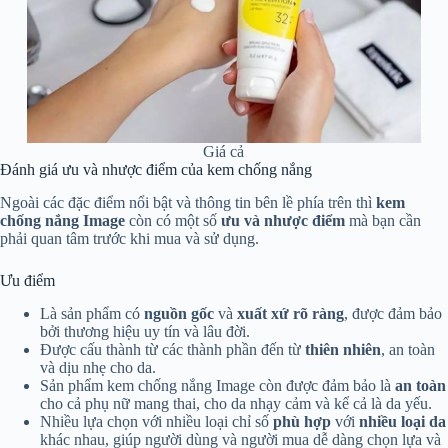
Giá cả
Đánh giá ưu và nhược điểm của kem chống nắng
Ngoài các đặc điểm nổi bật và thông tin bên lề phía trên thì
kem
chống nắng Image
còn có một số
ưu và nhược điểm
mà bạn cần
phải quan tâm trước khi mua và sử dụng.
Ưu điểm
Là sản phẩm có
nguồn gốc
và
xuất xứ rõ ràng
, được đảm bảo
bởi thương hiệu uy tín và lâu đời.
Được cấu thành từ các thành phần đến từ
thiên nhiên
, an toàn
và dịu nhẹ cho da.
Sản phẩm kem chống nắng Image còn được đảm bảo là
an toàn
cho cả phụ nữ mang thai, cho da nhạy cảm và kể cả là da yếu.
Nhiều lựa chọn với nhiều loại chỉ số
phù hợp
với
nhiều loại da
khác nhau, giúp người dùng và người mua dễ dàng chọn lựa và