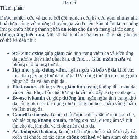
Bao bì
Thành phần
Được nghiên cứu và tạo ra bởi đội nghiên cứu kỳ cựu gồm những nhà
hoá dược cùng với những chuyên gia và da liễu. Sản phẩm kem chống
Image chứa những thành phần
an toàn cho da
và mang lại tác dụng
chống nắng hiệu quả
. Một số thành phần của kem chống nắng Image
có thể kể đến như:
9% Zinc oxide
giúp
giảm
các tình trạng viêm da và kích ứng
da thường thấy như phát ban, dị ứng,… Giúp
ngăn ngừa
và
phòng chống ung thư da.
Hạt nho
, giúp
chống viêm
, ngăn ngừa và
bảo vệ da
khỏi các
tác nhân gây ung thư da như tia UV, đồng thời thì nó cũng giúp
phục hồi da và làm mịn da.
Photosomes
, chống viêm,
giảm tình trạng
không đều màu da
và da nâu. Phục hồi chất lượng da và thúc đẩy tái tạo collagen.
Bv-osc (vitamin c)
, giúp
dưỡng ẩm
, ngăn ngừa tình trạng khô
da, cùng như các tác dụng như chống lão hoá, giảm vùng thâm
và làm trắng da.
Camellia sinensis
, là một chất được chiết xuất từ một loại chè,
với tác dụng
kháng khuẩn
, chống oxi hoá, dưỡng ẩm và hút
ẩm cho da, làm dịu và chống nắng cho da.
Arabidopsis thaliana
, là một chất được chiết xuất từ rễ cây cải
xoăn tai chuột, có tác dụng
chống oxi hoá
và làm giảm các tình