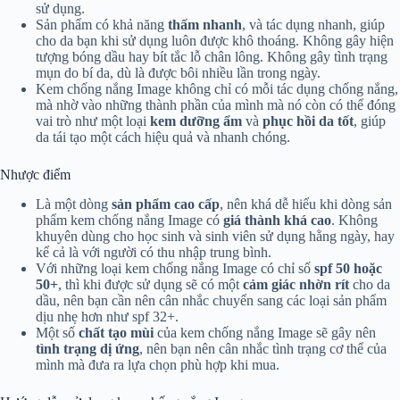
sử dụng.
Sản phẩm có khả năng
thấm nhanh
, và tác dụng nhanh, giúp
cho da bạn khi sử dụng luôn được khô thoáng. Không gây hiện
tượng bóng dầu hay bít tắc lỗ chân lông. Không gây tình trạng
mụn do bí da, dù là được bôi nhiều lần trong ngày.
Kem chống nắng Image không chỉ có mỗi tác dụng chống nắng,
mà nhờ vào những thành phần của mình mà nó còn có thể đóng
vai trò như một loại
kem dưỡng ẩm
và
phục hồi da tốt
, giúp
da tái tạo một cách hiệu quả và nhanh chóng.
Nhược điểm
Là một dòng
sản phẩm cao cấp
, nên khá dễ hiểu khi dòng sản
phẩm kem chống nắng Image có
giá thành khá cao
. Không
khuyên dùng cho học sinh và sinh viên sử dụng hằng ngày, hay
kể cả là với người có thu nhập trung bình.
Với những loại kem chống nắng Image có chỉ số
spf 50 hoặc
50+
, thì khi được sử dụng sẽ có một
cảm giác nhờn rít
cho da
dầu, nên bạn cần nên cân nhắc chuyển sang các loại sản phẩm
dịu nhẹ hơn như spf 32+.
Một số
chất tạo mùi
của kem chống nắng Image sẽ gây nên
tình trạng dị ứng
, nên bạn nên cân nhắc tình trạng cơ thể của
mình mà đưa ra lựa chọn phù hợp khi mua.