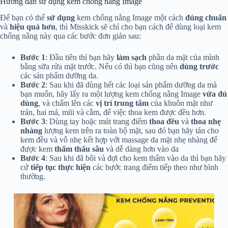
Hướng dẫn sử dụng kem chống nắng Image
Để bạn có thể
sử dụng
kem chống nắng Image một cách
đúng chuẩn
và
hiệu quả hơn
, thì Misskick sẽ chỉ cho bạn cách để dùng loại kem
chống nắng này qua các bước đơn giản sau:
Bước 1
: Đầu tiên thì bạn hãy
làm sạch
phần da mặt của mình
bằng sữa rửa mặt trước. Nếu có thì bạn cũng nên
dùng trước
các sản phẩm dưỡng da.
Bước 2
: Sau khi đã dùng hết các loại sản phẩm dưỡng da mà
bạn muốn, hãy lấy ra một lượng kem chống nắng Image
vừa đủ
dùng
, và chấm lên các
vị trí trung tâm
của khuôn mặt như
trán, hai má, mũi và cằm, để việc thoa kem được đều hơn.
Bước 3
: Dùng tay hoặc mút trang điểm
thoa đều
và
thoa nhẹ
nhàng
lượng kem trên ra toàn bộ mặt, sau đó bạn hãy tán cho
kem đều và vỗ nhẹ kết hợp với massage da mặt nhẹ nhàng để
được kem
thẩm thấu sâu
và dễ dàng hơn vào da
Bước 4
: Sau khi đã bôi và đợi cho kem thấm vào da thì bạn hãy
cứ
tiếp tục thực hiện
các bước trang điểm tiếp theo như bình
thường.