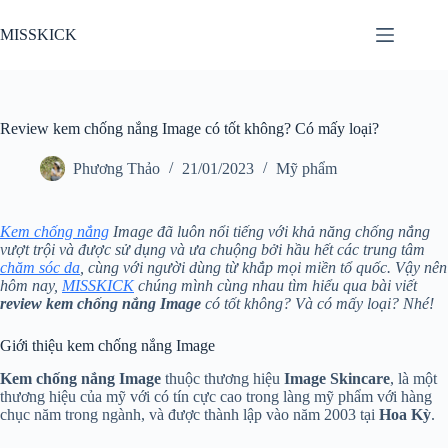
Chuyển
đến
MISSKICK
phần
nội
dung
Review kem chống nắng Image có tốt không? Có mấy loại?
Phương Thảo
21/01/2023
Mỹ phẩm
Kem chống nắng
Image đã luôn nổi tiếng với khả năng chống nắng
vượt trội và được sử dụng và ưa chuộng bởi hầu hết các trung tâm
chăm sóc da
, cùng với người dùng từ khắp mọi miền tổ quốc. Vậy nên
hôm nay,
MISSKICK
chúng mình cùng nhau tìm hiểu qua bài viết
review kem chống nắng Image
có tốt không? Và có mấy loại? Nhé!
Giới thiệu kem chống nắng Image
Kem chống nắng Image
thuộc thương hiệu
Image Skincare
, là một
thương hiệu của mỹ với có tín cực cao trong làng mỹ phẩm với hàng
chục năm trong ngành, và được thành lập vào năm 2003 tại
Hoa Kỳ
.