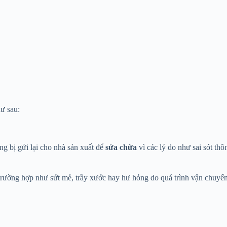
ư sau:
g bị gửi lại cho nhà sản xuất để
sửa chữa
vì các lý do như sai sót th
 trường hợp như sứt mẻ, trầy xước hay hư hỏng do quá trình vận chuyển