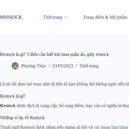
Chuyển
đến
phần
MISSKICK
Thời trang
Trang điểm & Mỹ phẩm
nội
dung
Restock là gì? 3 điều cần biết khi mua quần áo, giày restock
Phương Thảo
03/03/2023
Thời trang
Là tín đồ đam mê mua sắm ắt hẳn là bạn không thể không nghe đến khá
Restock là gì?
Restock
được dịch là cung cấp, bổ sung thêm, hay còn có nghĩa là t
Những ví dụ về Restock
Thuật ngữ Restock được dùng trên mạng xã hội và
các trang bán hàng