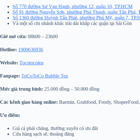
Số 770 đường Sư Vạn Hạnh, phường 12, quận 10, TP.HCM
Số 91 đường Nguyễn Sơn, phường Phú Thạnh, quận Tân Phú
Số 1360 đường Huỳnh Tấn Phát, phường Phú Mỹ, quận 7, TP
Và một số chi nhánh khác trải dài khắp các quận tại Sài Gòn
Giờ mở cửa:
08h00 – 23h00
Hotline:
1900636936
Website:
Tocotocotea
Fanpage:
ToCoToCo Bubble Tea
Mức giá trung bình:
25.000 đồng – 50.000 đồng
Các kênh giao hàng online:
Baemin, Grabfood, Foody, ShopeeFood,
Ưu điểm:
Giá cả phải chăng, thường xuyên có ưu đãi
Cửa hàng sạch sẽ, thoáng đãng