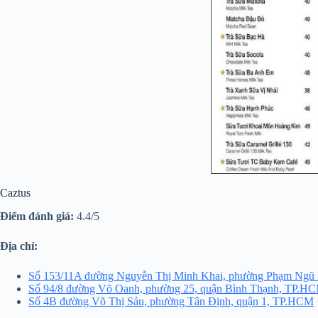
Caztus
Điểm đánh giá:
4.4/5
Địa chỉ:
Số 153/11A đường Nguyễn Thị Minh Khai, phường Phạm Ngũ
Số 94/8 đường Võ Oanh, phường 25, quận Bình Thạnh, TP.H
Số 4B đường Võ Thị Sáu, phường Tân Định, quận 1, TP.HCM