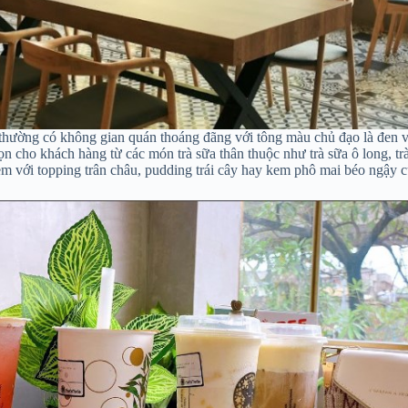
ường có không gian quán thoáng đãng với tông màu chủ đạo là đen 
cho khách hàng từ các món trà sữa thân thuộc như trà sữa ô long, trà
 với topping trân châu, pudding trái cây hay kem phô mai béo ngậy cũ