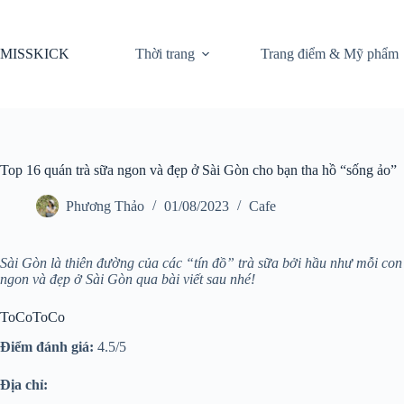
Chuyển
đến
phần
MISSKICK
Thời trang
Trang điểm & Mỹ phẩm
nội
dung
Top 16 quán trà sữa ngon và đẹp ở Sài Gòn cho bạn tha hồ “sống ảo”
Phương Thảo
01/08/2023
Cafe
Sài Gòn là thiên đường của các “tín đồ” trà sữa bởi hầu như mỗi co
ngon và đẹp ở Sài Gòn qua bài viết sau nhé!
ToCoToCo
Điểm đánh giá:
4.5/5
Địa chỉ: