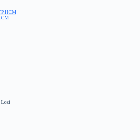
, TP.HCM
.HCM
 Lozi