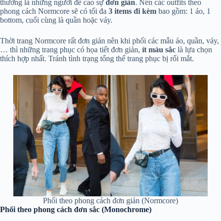
thường là những người đề cao sự
đơn giản
. Nên các outfits theo
phong cách Normcore sẽ có tối đa
3 items đi kèm
bao gồm: 1 áo, 1
bottom, cuối cùng là quần hoặc váy.
Thời trang Normcore rất đơn giản nên khi phối các mẫu áo, quần, váy,
… thì những trang phục có họa tiết đơn giản,
ít màu sắc
là lựa chọn
thích hợp nhất. Tránh tình trạng tổng thể trang phục bị rối mắt.
Phối theo phong cách đơn giản (Normcore)
Phối theo phong cách đơn sắc (Monochrome)