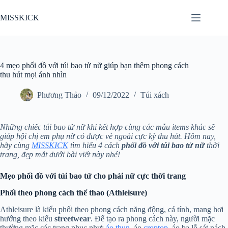
Chuyển
đến
MISSKICK
phần
nội
dung
4 mẹo phối đồ với túi bao tử nữ giúp bạn thêm phong cách
thu hút mọi ánh nhìn
Phương Thảo
09/12/2022
Túi xách
Những chiếc túi bao tử nữ khi kết hợp cùng các mẫu items khác sẽ
giúp hội chị em phụ nữ có được vẻ ngoài cực kỳ thu hút. Hôm nay,
hãy cùng
MISSKICK
tìm hiểu 4 cách
phối đồ với túi bao tử nữ
thời
trang, đẹp mắt dưới bài viết này nhé!
Mẹo phối đồ với túi bao tử cho phái nữ cực thời trang
Phối theo phong cách thể thao (Athleisure)
Athleisure là kiểu phối theo phong cách năng động, cá tính, mang hơi
hướng theo kiểu
streetwear
. Để tạo ra phong cách này, người mặc
thường mặc các trang phục như:
áo thun
, áo
croptop
, áo ba lỗ sát nách,