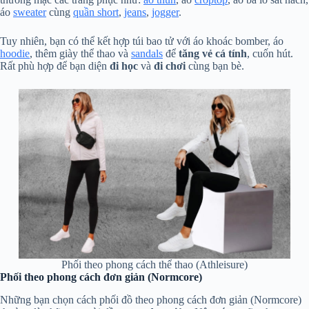
áo
sweater
cùng
quần short
,
jeans
,
jogger
.
Tuy nhiên, bạn có thể kết hợp túi bao tử với áo khoác bomber, áo
hoodie
, thêm giày thể thao và
sandals
để
tăng vẻ cá tính
, cuốn hút.
Rất phù hợp để bạn diện
đi học
và
đi chơi
cùng bạn bè.
Phối theo phong cách thể thao (Athleisure)
Phối theo phong cách đơn giản (Normcore)
Những bạn chọn cách phối đồ theo phong cách đơn giản (Normcore)