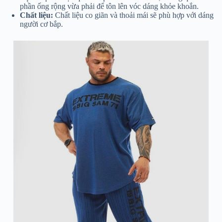
phần ống rộng vừa phải để tôn lên vóc dáng khỏe khoắn.
Chất liệu:
Chất liệu co giãn và thoải mái sẽ phù hợp với dáng
người cơ bắp.