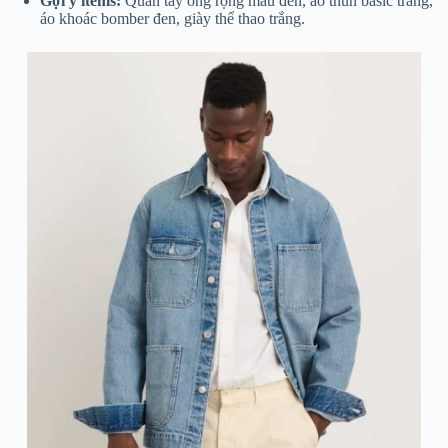
Gợi ý items:
Quần tây ống rộng màu đen, áo thun basic trắng,
áo khoác bomber đen, giày thể thao trắng.