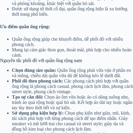
và phóng khoáng, khác biệt với quần bó sát.
Được sử dụng từ thời cổ đại, quần ống rộng hiện là xu hướng
thời trang phổ biến.
Ưu điểm quần ống rộng:
Quần ống rộng giúp che khuyết điểm, dễ phối đồ với nhiều
phong cách.
Mang lại cảm giác thon gọn, thoải mái, phù hợp cho nhiều hoàn
cảnh.
Nguyên tắc phối đồ với quần ống rộng nam
Chọn đúng size quần:
Quần ống rộng phải vừa vặn ở phần eo
và mông, chiều dài quần vừa đủ để không kéo lê dưới đất.
Phối đồ theo phong cách:
Các phong cách phù hợp với quần
ống rộng là phong cách casual, phong cách lịch lãm, phong cách
street style, phong cách vintage.
Tạo sự cân đối:
Chọn áo ôm vừa hoặc áo có dáng suông nhẹ,
tránh áo quá rộng hoặc quá bó sát. Kết hợp áo dài tay hoặc ngắn
tay tùy theo thời tiết và sự kiện.
Sử dụng phụ kiện hợp lý:
Chọn phụ kiện như giày, mũ, kính,
túi xách phù hợp với từng phong cách để tạo điểm nhấn. Giày
sneaker và mũ lưỡi trai cho casual và street style; giày da và
đồng hồ kim loại cho phong cách lịch lãm.