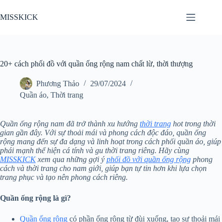
Chuyển
đến
MISSKICK
phần
nội
dung
20+ cách phối đồ với quần ống rộng nam chất lừ, thời thượng
Phương Thảo
29/07/2024
Quần áo
,
Thời trang
Quần ống rộng nam đã trở thành xu hướng
thời trang
hot trong thời
gian gần đây. Với sự thoải mái và phong cách độc đáo, quần ống
rộng mang đến sự đa dạng và linh hoạt trong cách phối quần áo, giúp
phái mạnh thể hiện cá tính và gu thời trang riêng. Hãy cùng
MISSKICK
xem qua những gợi ý
phối đồ với quần ống rộng
phong
cách và thời trang cho nam giới, giúp bạn tự tin hơn khi lựa chọn
trang phục và tạo nên phong cách riêng.
Quần ống rộng là gì?
Quần ống rộng
có phần ống rộng từ đùi xuống, tạo sự thoải mái