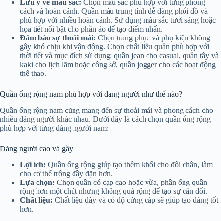
Lưu ý về màu sắc:
Chọn màu sắc phù hợp với từng phong
cách và hoàn cảnh. Quần màu trung tính dễ dàng phối đồ và
phù hợp với nhiều hoàn cảnh. Sử dụng màu sắc tươi sáng hoặc
họa tiết nổi bật cho phần áo để tạo điểm nhấn.
Đảm bảo sự thoải mái:
Chọn trang phục và phụ kiện không
gây khó chịu khi vận động. Chọn chất liệu quần phù hợp với
thời tiết và mục đích sử dụng: quần jean cho casual, quần tây và
kaki cho lịch lãm hoặc công sở, quần jogger cho các hoạt động
thể thao.
Quần ống rộng nam phù hợp với dáng người như thế nào?
Quần ống rộng nam cũng mang đến sự thoải mái và phong cách cho
nhiều dáng người khác nhau. Dưới đây là cách chọn quần ống rộng
phù hợp với từng dáng người nam:
Dáng người cao và gầy
Lợi ích:
Quần ống rộng giúp tạo thêm khối cho đôi chân, làm
cho cơ thể trông đầy đặn hơn.
Lựa chọn:
Chọn quần có cạp cao hoặc vừa, phần ống quần
rộng hơn một chút nhưng không quá rộng để tạo sự cân đối.
Chất liệu:
Chất liệu dày và có độ cứng cáp sẽ giúp tạo dáng tốt
hơn.