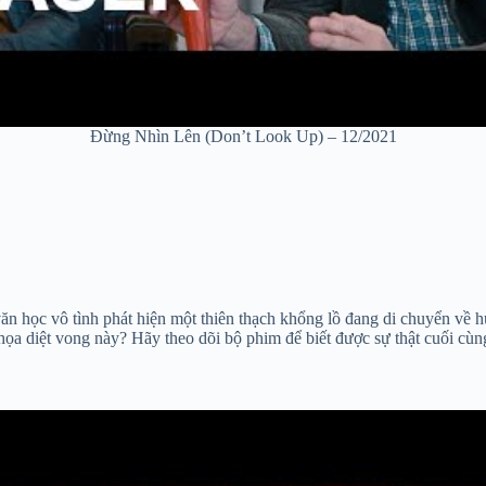
Đừng Nhìn Lên (Don’t Look Up) – 12/2021
học vô tình phát hiện một thiên thạch khổng lồ đang di chuyển về hư
 họa diệt vong này? Hãy theo dõi bộ phim để biết được sự thật cuối cùn