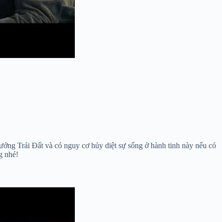
ớng Trái Đất và có nguy cơ hủy diệt sự sống ở hành tinh này nếu có
g nhé!