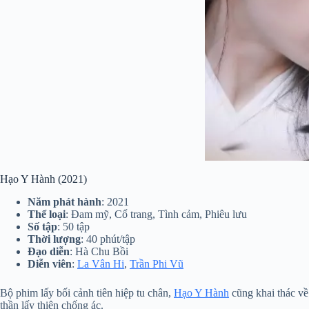
Hạo Y Hành (2021)
Năm phát hành
: 2021
Thể loại
: Đam mỹ, Cổ trang, Tình cảm, Phiêu lưu
Số tập
: 50 tập
Thời lượng
: 40 phút/tập
Đạo diễn
: Hà Chu Bồi
Diễn viên
:
La Vân Hi
,
Trần Phi Vũ
Bộ phim lấy bối cảnh tiên hiệp tu chân,
Hạo Y Hành
cũng khai thác về
thần lấy thiện chống ác.