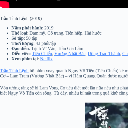
Trần Tình Lệnh (2019)
Năm phát hành
: 2019
Thể loại
: Đam mỹ, Cổ trang, Tiên hiệp, Hài hước
Số tập
: 50 tập
Thời lượng
: 43 phút/tập
Đạo diễn
: Trịnh Vĩ Văn, Trần Gia Lâm
Diễn viên
:
Tiêu Chiến
,
Vương Nhất Bác
,
Uông Trác Thành
,
Ch
Xem phim tại
:
Netflix
Trần Tình Lệnh
bộ phim xoay quanh Ngụy Vô Tiện (Tiêu Chiến) kẻ man
Cơ – Lam Trạm (Vương Nhất Bác) – vị Hàm Quang Quân được người ngư
Vốn tưởng rằng sẽ bị Lam Vong Cơ tiêu diệt một lần nữa nếu như phá
biết Ngụy Vô Tiện còn sống. Từ đây, nhiều bí mật trong quá khứ cũng 