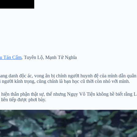
u Tán Cẩm
, Tuyên Lộ, Mạnh Tử Nghĩa
g danh độc ác, vong ân bị chính người huynh đệ của mình dẫn quân t
ời kính trọng, cũng chính là bạn học cũ thời còn nhỏ với mình.
t hiện thân phận thật sự, thế nhưng Ngụy Vô Tiện không hề biết rằng
liên tiếp được phơi bày.