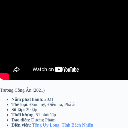
Trương Công Án (2021)
Năm phát hành
: 2021
Thể loại
: Đam mỹ, Điều tra, Phá án
Số tập
: 29 tập
Thời lượng
: 51 phút/tập
Đạo diễn
: Dương Phàm
Diễn viên
:
Tống Uy Long
,
Tỉnh Bách Nhiên