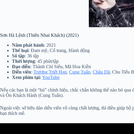
Sơn Hà Lệnh (Thiên Nhai Khách) (2021)
Năm phát hành
: 2021
Thể loại
: Đam mỹ, Cổ trang, Hành động
Số tập
: 36 tập
Thời lượng
: 45 phút/tập
Đạo diễn
: Thành Chí Siêu, Mã Hoa Kiền
Diễn viên
:
Trương Triết Hạn
,
Cung Tuấn
,
Châu Dã
, Chu Tiểu 
Xem phim tại:
YouTube
Nếu các bạn là một “hủ” chính hiệu, chắc chắn không thể nào bỏ qua 
và Ôn Khách Hành (Cung Tuấn).
Ngoài việc sở hữu dàn diễn viên vô cùng chất lượng, thì điều giúp bộ
bạn thích mê.