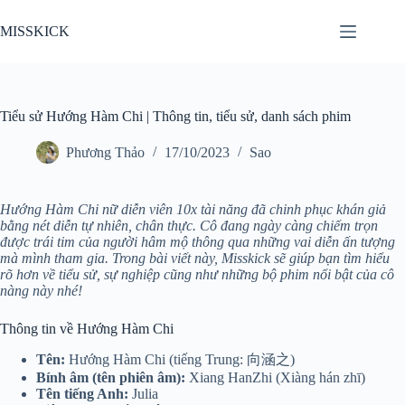
Chuyển
đến
MISSKICK
phần
nội
dung
Tiểu sử Hướng Hàm Chi | Thông tin, tiểu sử, danh sách phim
Phương Thảo
17/10/2023
Sao
Hướng Hàm Chi nữ diễn viên 10x tài năng đã chinh phục khán giả
bằng nét diễn tự nhiên, chân thực. Cô đang ngày càng chiếm trọn
được trái tim của người hâm mộ thông qua những vai diễn ấn tượng
mà mình tham gia. Trong bài viết này, Misskick sẽ giúp bạn tìm hiểu
rõ hơn về tiểu sử, sự nghiệp cũng như những bộ phim nổi bật của cô
nàng này nhé!
Thông tin về Hướng Hàm Chi
Tên:
Hướng Hàm Chi (tiếng Trung: 向涵之)
Bính âm (tên phiên âm):
Xiang HanZhi (Xiàng hán zhī)
Tên tiếng Anh:
Julia