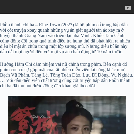
Phồn thành chi hạ – Ripe Town (2023) là bộ phim cổ trang hấp dẫn
với cốt truyện xoay quanh những vụ án giết người tàn ác xảy ra ở
huyện thành Giang Nam vào triều đại nhà Minh. Khúc Tam Cảnh
cùng đồng đội trong quá trình điều tra hung thủ đã phát hiện ra nhiều
điều bí mật ẩn chứa trong một lớp sương mù. Những điều bí ẩn này
dẫn dắt mọi người đến với một vụ án chấn động từ 10 năm trước.
Hướng Hàm Chi đảm nhiệm vai nữ chính trong phim. Bên cạnh đó
phim còn có sự góp mặt của rất nhiều diễn viên tài năng khác như:
Bạch Vũ Phàm, Tăng Lê, Tông Tuấn Đào, Lưu Dĩ Đồng, Vu Nghiêu,
… Với dàn diễn viên chất lượng cùng cốt truyện hấp dẫn Phồn thành
chi hạ đã thu hút được đông đảo khán giả theo dõi.