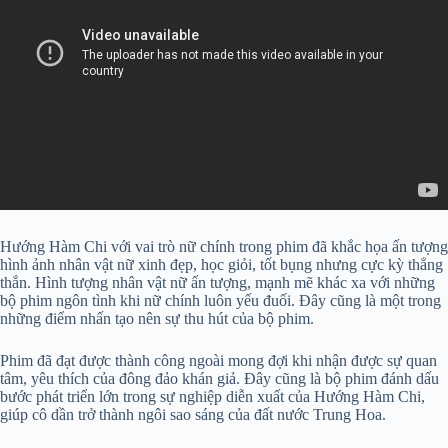
Hướng Hàm Chi với vai trò nữ chính trong phim đã khắc họa ấn tượng
hình ảnh nhân vật nữ xinh đẹp, học giỏi, tốt bụng nhưng cực kỳ thẳng
thắn. Hình tượng nhân vật nữ ấn tượng, mạnh mẽ khác xa với những
bộ phim ngôn tình khi nữ chính luôn yếu đuối. Đây cũng là một trong
những điểm nhấn tạo nên sự thu hút của bộ phim.
Phim đã đạt được thành công ngoài mong đợi khi nhận được sự quan
tâm, yêu thích của đông đảo khán giả. Đây cũng là bộ phim đánh dấu
bước phát triển lớn trong sự nghiệp diễn xuất của Hướng Hàm Chi,
giúp cô dần trở thành ngôi sao sáng của đất nước Trung Hoa.