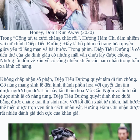
Honey, Don’t Run Away (2020)
Trong “Công tử, ta cưới chàng chắc rồi”, Hướng Hàm Chi đảm nhiệm
vai nữ chính Diệp Tiểu Đường. Đây là bộ phim cổ trang hòa quyện
giữa yếu tố lãng mạn và hài hước. Trong phim, Diệp Tiểu Đường là cô
tiểu thư của gia đình giàu có nhưng mãi vẫn chưa lấy được chồng.
Những lời đồn về xấu về cô càng nhiều khiến các nam nhân trong trấn
xa lánh cô nàng.
Không chấp nhận số phận, Diệp Tiểu Đường quyết tâm đi tìm chồng.
Cô nàng mang sính lễ đến kinh thành phồn hoa với quyết tâm tìm
được người bạn đời. Lúc này tân thám hoa Mộ Cẩn Ngôn vô tình bắt
được sính lễ cô nàng tung. Diệp Tiểu Đường quyết định theo đuổi
bằng được chàng trai thư sinh này. Với lối diễn xuất tự nhiên, hài hước
thể hiện được trọn vẹn tính cách nhân vật, Hướng Hàm Chi nhận được
rất nhiều đánh giá tích cực của khán giả.