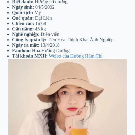
Biệt danh:
Hướng cô nương
Ngày sinh:
04/5/2002
Quốc tịch:
Mỹ
Quê quán:
Đại Liên
Chiều cao:
1m68
Cân nặng:
45 kg
Nghề nghiệp:
Diễn viên
Công ty quản lý:
Tiên Hoa Thịnh Khai Ảnh Nghiệp
Ngày ra mắt:
13/4/2018
Fandom:
Hoa Hướng Dương
Tài khoản MXH:
Weibo của Hướng Hàm Chi