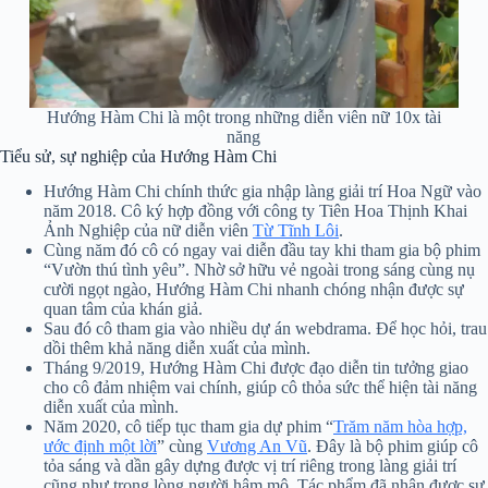
Hướng Hàm Chi là một trong những diễn viên nữ 10x tài
năng
Tiểu sử, sự nghiệp của Hướng Hàm Chi
Hướng Hàm Chi chính thức gia nhập làng giải trí Hoa Ngữ vào
năm 2018. Cô ký hợp đồng với công ty Tiên Hoa Thịnh Khai
Ảnh Nghiệp của nữ diễn viên
Từ Tĩnh Lôi
.
Cùng năm đó cô có ngay vai diễn đầu tay khi tham gia bộ phim
“Vườn thú tình yêu”. Nhờ sở hữu vẻ ngoài trong sáng cùng nụ
cười ngọt ngào, Hướng Hàm Chi nhanh chóng nhận được sự
quan tâm của khán giả.
Sau đó cô tham gia vào nhiều dự án webdrama. Để học hỏi, trau
dồi thêm khả năng diễn xuất của mình.
Tháng 9/2019, Hướng Hàm Chi được đạo diễn tin tưởng giao
cho cô đảm nhiệm vai chính, giúp cô thỏa sức thể hiện tài năng
diễn xuất của mình.
Năm 2020, cô tiếp tục tham gia dự phim “
Trăm năm hòa hợp,
ước định một lời
” cùng
Vương An Vũ
. Đây là bộ phim giúp cô
tỏa sáng và dần gây dựng được vị trí riêng trong làng giải trí
cũng như trong lòng người hâm mộ. Tác phẩm đã nhận được sự