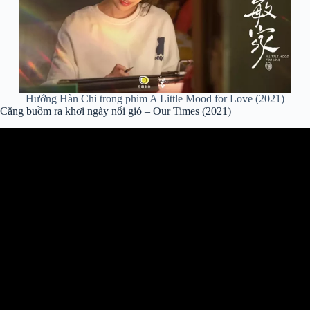
Hướng Hàn Chi trong phim A Little Mood for Love (2021)
Căng buồm ra khơi ngày nổi gió – Our Times (2021)