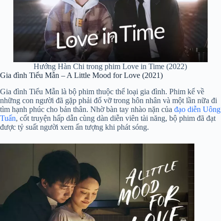
Hướng Hàn Chi trong phim Love in Time (2022)
Gia đình Tiểu Mẫn – A Little Mood for Love (2021)
Gia đình Tiểu Mẫn là bộ phim thuộc thể loại gia đình. Phim kể về
những con người đã gặp phải đổ vỡ trong hôn nhân và một lần nữa đi
tìm hạnh phúc cho bản thân. Nhờ bàn tay nhào nặn của
đạo diễn Uông
Tuấn
, cốt truyện hấp dẫn cùng dàn diễn viên tài năng, bộ phim đã đạt
được tỷ suất người xem ấn tượng khi phát sóng.