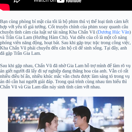
Bạn cùng phòng bí mật của tôi là bộ phim thú vị thể loại tình cảm kết
hợp với yếu tố giả tưởng. Cốt truyện chính của phim xoay quanh câu
chuyện tình cảm của luật sư tài năng Kha Chấn Vũ (
Dương Húc Văn
)
và Trần Gia Lam (Hướng Hàm Chi). Vai diễn của cô là một cô nàng
phóng viên năng động, hoạt bát. Sau khi gặp trục trặc trong công việc,
Kha Chấn Vũ phải chuyển đến căn hộ cũ để sinh sống. Tại đây, anh
đã gặp Trần Gia Lam.
Sau khi gặp nhau, Chấn Vũ đã nhờ Gia Lam hỗ trợ mình để làm rõ vụ
án giết người đã lấy đi sự nghiệp đang thăng hoa của anh. Vẫn có rất
nhiều điều bí ẩn, nhiều khúc mắc vẫn chưa được làm sáng tỏ trong vụ
án đó cần hai người giải đáp. Trong quá trình cùng nhau tìm hiểu thì
Chấn Vũ và Gia Lam dần nảy sinh tình cảm với nhau.