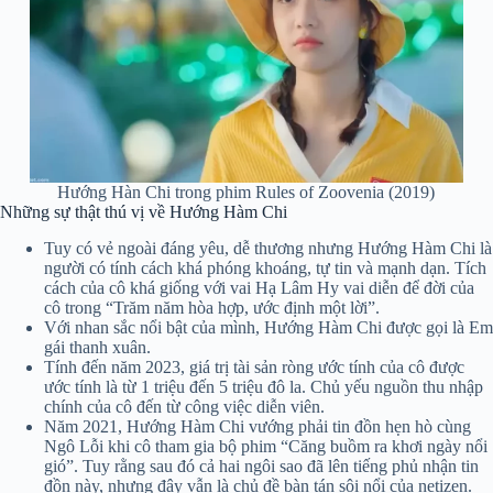
Hướng Hàn Chi trong phim Rules of Zoovenia (2019)
Những sự thật thú vị về Hướng Hàm Chi
Tuy có vẻ ngoài đáng yêu, dễ thương nhưng Hướng Hàm Chi là
người có tính cách khá phóng khoáng, tự tin và mạnh dạn. Tích
cách của cô khá giống với vai Hạ Lâm Hy vai diễn để đời của
cô trong “Trăm năm hòa hợp, ước định một lời”.
Với nhan sắc nổi bật của mình, Hướng Hàm Chi được gọi là Em
gái thanh xuân.
Tính đến năm 2023, giá trị tài sản ròng ước tính của cô được
ước tính là từ 1 triệu đến 5 triệu đô la. Chủ yếu nguồn thu nhập
chính của cô đến từ công việc diễn viên.
Năm 2021, Hướng Hàm Chi vướng phải tin đồn hẹn hò cùng
Ngô Lỗi khi cô tham gia bộ phim “Căng buồm ra khơi ngày nổi
gió”. Tuy rằng sau đó cả hai ngôi sao đã lên tiếng phủ nhận tin
đồn này, nhưng đây vẫn là chủ đề bàn tán sôi nổi của netizen.