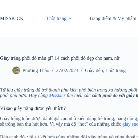
Chuyển
đến
phần
MISSKICK
Thời trang
Trang điểm & Mỹ phẩm
nội
dung
Giày trắng phối đồ màu gì? 14 cách phối đồ đẹp cho nam, nữ
Phương Thảo
27/02/2023
Giày dép
,
Thời trang
Từ lâu giày trắng đã trở thành phụ kiện phổ biến trong xu hướng phố
phối phù hợp. Hãy cùng
Misskick
tìm hiểu các
cách phối đồ với giày 
Vì sao giày trắng được yêu thích?
Giày trắng luôn được đánh giá cao nhờ kiểu dáng trẻ trung, năng động,
sẽ trông bạn thu hút hơn. Vì vậy mà độ “hot” của những chiếc
giày sn
Bên cạnh đó, với sự kết hợp cùng những đôi giày trắng vô cùng thoải má