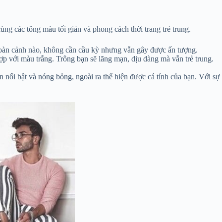
g các tông màu tối giản và phong cách thời trang trẻ trung.
 hoàn cảnh nào, không cần cầu kỳ nhưng vẫn gây được ấn tượng.
p với màu trắng. Trông bạn sẽ lãng mạn, dịu dàng mà vẫn trẻ trung.
 nổi bật và nóng bỏng, ngoài ra thể hiện được cá tính của bạn. Với sự