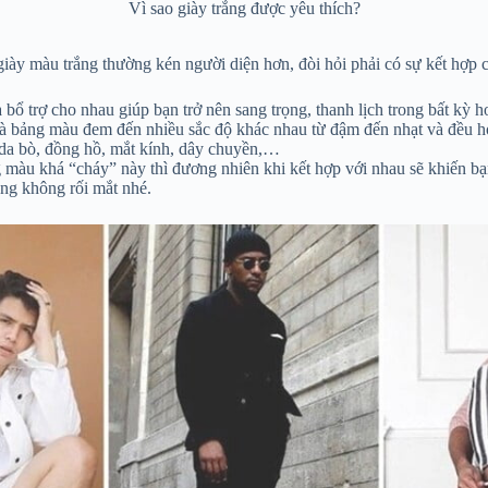
Vì sao giày trắng được yêu thích?
 màu trắng thường kén người diện hơn, đòi hỏi phải có sự kết hợp cùn
 bổ trợ cho nhau giúp bạn trở nên sang trọng, thanh lịch trong bất kỳ
à bảng màu đem đến nhiều sắc độ khác nhau từ đậm đến nhạt và đều hợ
i da bò, đồng hồ, mắt kính, dây chuyền,…
màu khá “cháy” này thì đương nhiên khi kết hợp với nhau sẽ khiến bạn
ông không rối mắt nhé.