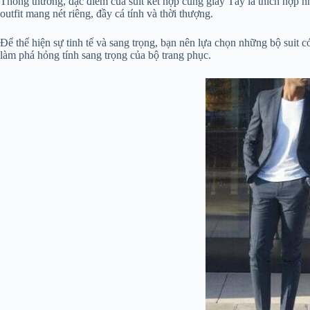
Thông thường, đặc điểm của suit kết hợp cùng giày Tây là thích hợp nhấ
outfit mang nét riêng, đầy cá tính và thời thượng.
Để thể hiện sự tinh tế và sang trọng, bạn nên lựa chọn những bộ suit 
làm phá hỏng tính sang trọng của bộ trang phục.