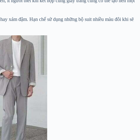
n, ít người biết khi kết hợp cùng giày trắng cũng có thể tạo nên một
han hay xám đậm. Hạn chế sử dụng những bộ suit nhiều màu đôi khi sẽ