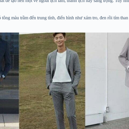
t để tạo nên một vẻ ngoài lịch lãm, thanh lịch hay sang trọng. Tuy nhiê
có tông màu trầm đến trung tính, điển hình như xám tro, đen rồi tím t