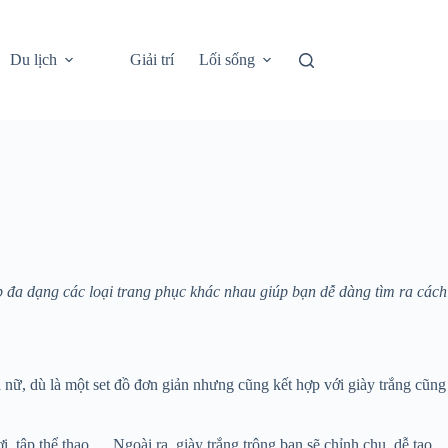
Du lịch
Giải trí
Lối sống
p đa dạng các loại trang phục khác nhau giúp bạn dễ dàng tìm ra cách
 nữ, dù là một set đồ đơn giản nhưng cũng kết hợp với giày trắng cũng
, tập thể thao,… Ngoài ra, giày trắng trông bạn sẽ chỉnh chu, dễ tạo