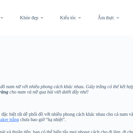
Khỏe đẹp
Kiểu tóc
Ẩm thực
i đồ nam nữ với nhiều phong cách khác nhau. Giày trắng có thể kết hợ
trắng
cho nam và nữ qua bài viết dưới đây nhé!
 đặc biệt rất dễ phối đồ với nhiều phong cách khác nhau cho cả nam và
eaker trắng
chưa bao giờ “hạ nhiệt”.
i và thuận tiện, bạn có thể biến tấu mọi phong cách cho đi làm, đi chơi