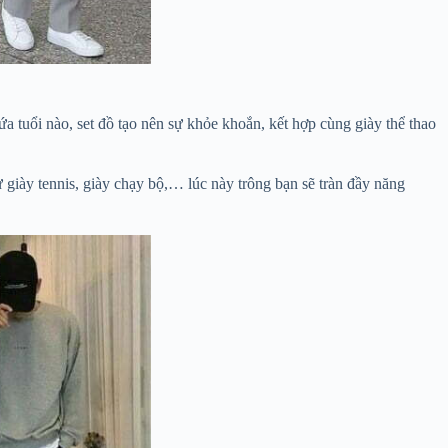
ứa tuổi nào, set đồ tạo nên sự khỏe khoắn, kết hợp cùng giày thể thao
 giày tennis, giày chạy bộ,… lúc này trông bạn sẽ tràn đầy năng