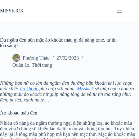
Chuyển
đến
MISSKICK
phần
nội
dung
Da ngăm đen nên mặc áo khoác màu gì để nâng tone, tự tin
tỏa sáng?
Phương Thảo
27/02/2023
Quần áo
,
Thời trang
Những bạn nữ có làn da ngăm đen thường băn khoăn khi lựa chọn
một chiếc
áo khoác
phù hợp với mình.
Misskick
sẽ giúp bạn chọn ra
những màu áo khoác nữ giúp nâng tông da và tự tin tỏa sáng như:
đen, pastel, xanh navy,…
Áo khoác màu đen
Nhiều cô nàng da ngăm thường ngại diện những loại áo khoác màu
đen vì sợ chúng sẽ khiến làn da tối màu và không thu hút. Tuy nhiên,
đây lại là tông màu phù hợp mà bạn nên mặc thử. Mặc áo khoác màu