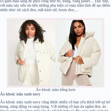
có gam màu sáng để phối cùng như be, trắng, vàng pastel… Đặc biệt,
với màu này nên ưu tiên những phụ kiện có màu trầm tính để tạo điểm
nhấn như: túi xách đen, mắt kính nữ, boots đen,…
Áo khoác màu trắng kem
Áo khoác màu xanh navy
Áo khoác màu xanh navy cũng được nhiều cô bạn yêu thích bởi sự trẻ
trung, năng động và sang trọng. Với những cô bạn da ngăm đen, áo
khoác màu này cũng giúp làn da nổi bật hơn và đều màu một cách tự