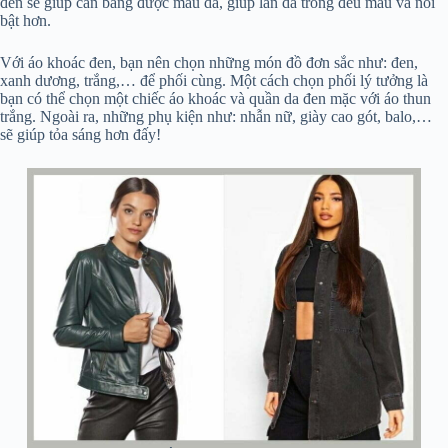
đen sẽ giúp cân bằng được màu da, giúp làn da trông đều màu và nổi
bật hơn.
Với áo khoác đen, bạn nên chọn những món đồ đơn sắc như: đen,
xanh dương, trắng,… để phối cùng. Một cách chọn phối lý tưởng là
bạn có thể chọn một chiếc áo khoác và quần da đen mặc với áo thun
trắng. Ngoài ra, những phụ kiện như: nhẫn nữ, giày cao gót, balo,…
sẽ giúp tỏa sáng hơn đấy!