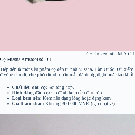
Cọ tán kem nền M.A.C 
Cọ Missha Artistool số 101
Tiếp đến là một siêu phẩm cọ đến từ nhà Missha, Hàn Quốc. Ưu điểm lớn
ở vùng cần
độ che phủ tốt
như bầu mắt, đánh highlight hoặc tạo khối.
Chất liệu đầu cọ:
Sợi tổng hợp.
Hình dáng đầu cọ:
Cọ đánh kem nền đầu tròn.
Loại kem nền:
Kem nền dạng lỏng hoặc dạng kem.
Giá tham khảo:
Khoảng 300.000 VNĐ (cập nhật 7/).