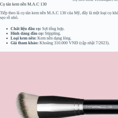
Cọ tán kem nền M.A.C 130
Tiếp theo là cọ tán kem nền M.A.C 130 của Mỹ, đây là một loại cọ khá
sẹo rỗ nhỏ.
Chất liệu đầu cọ:
Sợi tổng hợp.
Hình dáng đầu cọ:
Stippling.
Loại kem nền:
Kem nền dạng lỏng.
Giá tham khảo:
Khoảng 310.000 VNĐ (cập nhật 7/2023).