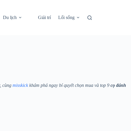
Du lịch
Giải trí
Lối sống
y, cùng
misskick
khám phá ngay bí quyết chọn mua và top 9
cọ đánh