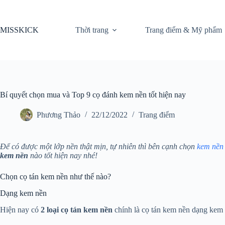
Chuyển
đến
phần
MISSKICK
Thời trang
Trang điểm & Mỹ phẩm
nội
dung
Bí quyết chọn mua và Top 9 cọ đánh kem nền tốt hiện nay
Phương Thảo
22/12/2022
Trang điểm
Để có được một lớp nền thật mịn, tự nhiên thì bên
cạnh chọn
kem nền
kem nền
nào
tốt hiện nay nhé!
Chọn cọ tán kem nền như thế nào?
Dạng kem nền
Hiện nay có
2 loại cọ tán kem nền
chính là cọ tán kem nền dạng kem 