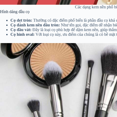
Các dạng kem nền phổ b
Hình dáng đầu cọ
Cọ dẹt tròn:
Thường có đặc điểm phổ biến là phần đầu cọ khá cứ
Cọ đánh kem nền đầu tròn:
Như tên gọi, đặc điểm dễ nhận biế
Cọ đầu vát:
Đây là loại cọ phù hợp để dặm kem nền, giúp thẩm 
Cọ hình oval:
Với loại cọ này, ưu điểm của chúng là có bề mặt 