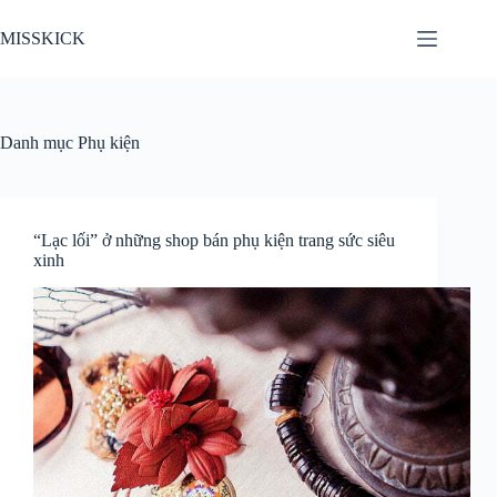
Chuyển
đến
MISSKICK
phần
nội
dung
Danh mục
Phụ kiện
“Lạc lối” ở những shop bán phụ kiện trang sức siêu
xinh