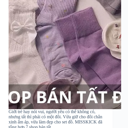
Giới trẻ hay nói vui, người yêu có thể không có,
nhưng tất thì phải có một đôi. Vừa giữ cho đôi chân
xinh ấm áp, vừa làm đẹp cho set đồ. MISSKICK đã
tổng hợp 7 shop bán tất…