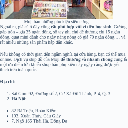
Moji bán những phụ kiện siêu cưng
Ngoài ra, giá cả ở đây cũng
rất phù hợp với ví tiền học sinh
. Gương
gập tròn – giá 35 ngàn đồng, sổ tay ghi chú dễ thương chỉ 15 ngàn
đồng, quạt mini dành cho ngày nắng nóng có giá 70 ngàn đồng,… và
rất nhiều những sản phẩm hấp dẫn khác.
Nếu không có thời gian đến ngắm nghía tại cửa hàng, bạn có thể mua
online. Dịch vụ ship đồ của Moji
dễ thương
và
nhanh
chóng
cũng là
một ưu điểm lớn khiến shop bán phụ kiện này ngày càng được yêu
thích trên toàn quốc.
Địa chỉ
:
Sài Gòn: 92, Đường số 2, Cư Xá Đô Thành, P. 4, Q. 3
Hà Nội
:
82 Bà Triệu, Hoàn Kiếm
193, Xuân Thủy, Cầu Giấy
7, Ngõ 165 Thái Hà, Đống Đa