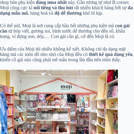
shop bán phụ kiện
đáng mua nhất
này. Gần tương tự như B.corner,
Moji cũng cực kì
nổi tiếng và thu hút
rất nhiều khách hàng bởi sự
đa
dạng mẫu mã
, hàng hoá và
độ dễ thương
khó bì kịp.
Có thể nói, Moji là nơi cung cấp hầu hết những phụ kiện mà
con gái
cần
từ bóp viết, gương soi, bình nước dễ thương cho đến sổ, khẩu
trang, ví đựng son, dép,… Con gái cần gì, cứ đến Moji là có.
Ưu điểm của Moji thì nhiều không kể xiết. Không chỉ đa dạng mặt
hàng mà các món đồ nho nhỏ của Moji đều có
thiết kế quá đáng yêu
,
khiến cô gái nào cũng phải mê mẩn trong lần đầu tiên nhìn thấy.