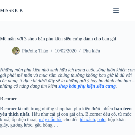
Chuyển
đến
MISSKICK
phần
nội
dung
Mê mẩn với 3 shop bán phụ kiện siêu cưng dành cho bạn gái
Phương Thảo
10/02/2020
Phụ kiện
Những món phụ kiện nhỏ xinh hữu ích trong cuộc sống luôn khiến con
gái phải mê mẩn và mua sắm chúng thường không bao giờ là đủ với
các nàng. 3 địa chỉ dưới đây sẽ là những gợi ý hay ho dành cho bạn –
những cô nàng đang tìm kiếm
shop bán phụ kiện siêu cưng
.
B.corner
B.corner là một trong những shop bán phụ kiện được nhiều
bạn teen
yêu thích nhất
. Hầu như cái gì con gái cần, B.corner đều có, từ móc
khoá, ốp điện thoại,
máy uốn tóc
cho đến
túi xách
,
balo
, hộp khăn
giấy, gương lược, gấu bông,…