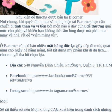
Phụ kiện dễ thương được bán tại B.corner
Nói chung, khi quyết định mua sắm phụ kiện tại B.corner, bạn cần
chuẩn bị
tinh thần và ví tiền
bởi món nào ở đây cũng
dễ
thương
quá
mức cho phép và khiến bạn không thể cầm lòng được mà phải mua
ngay về nhà, rất dễ “viêm màng túi”.
Ở B.corner còn có bán nhiều
mặt hàng độc lạ
: giày dép đi mưa, quạt
mini cho ngày hè nắng nóng, bột kít đựng mỹ phẩm khi đi du lịch,…
cho con gái tha hồ chọn lựa.
Địa
chỉ
: 540 Nguyễn Đình Chiểu, Phường 4, Quận 3, TP. HCM
Facebook
: https://www.facebook.com/BCorner93/?
ref=ts&fref=ts
Instagram
: https://www.instagram.com/
b.corner
/
Moji
Sẽ rất thiếu sót nếu Moji không được xuất hiện trong danh sách những