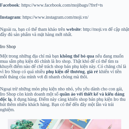
Facebook
: https://www.facebook.com/mojibags/?fref=ts
Instagram
: https://www.instagram.com/moji.vn/
Ngoài ra, bạn có thể tham khảo trên
website
: http://moji.vn để cập nhật
đầy đủ sản phẩm và mặt hàng mới nhất.
Iro Shop
Một trong những địa chỉ mà bạn
không thể bỏ qua
nếu đang muốn
mua sắm phụ kiện đó chính là Iro shop. Thật khó để có thể tìm ra
khuyết điểm nào để chê trách shop bán phụ kiện này. Có chăng chỉ là
vì Iro Shop có quá nhiều
phụ kiện dễ thương
,
giá
rẻ
khiến ví tiền
mỗi tháng của mình vơi đi nhanh chóng mà thôi.
Ngoại trừ những món phụ kiện nho nhỏ, yêu yêu dành cho con gái,
Iro Shop còn kinh doanh một số
quần áo với thiết kế và kiểu dáng
độc lạ
, ít đụng hàng. Điểm này càng khiến shop bán phụ kiện Iro thu
hút thêm nhiều khách hàng. Bạn có thể đến đây một lần và trải
nghiệm.